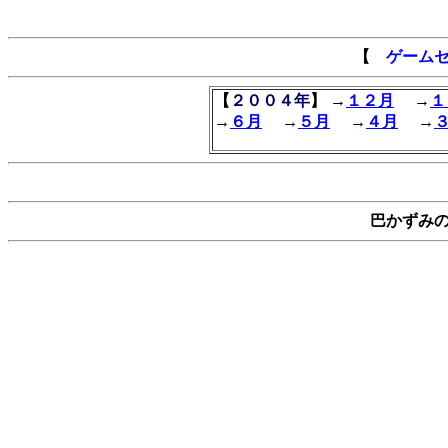
【
ゲーム
【
２００４年
】 →
１２月
→
１
→
６月
→
５月
→
４月
→
巴かずみ