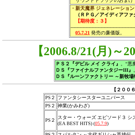
サウンドトラックのおまけ
・新天魔界 ジェネレーション 
（ＲＰＧ／アイディアファクト
【期待度：３】
------------------------------------------
05.7.21
発売の廉価版。
【2006.8/21(月)～
ＰＳ２『デビル メイ クライ』
。“悪
ＤＳ『ファイナルファンタジーIII』
ＤＳ『ルーンファクトリー ～新牧場
【２００
PS２
ファンタシースターユニバース
PS２
神業(かみわざ)
スター・ウォーズ エピソード３ シ
PS２
(EA BEST HITS) (
05.7.9
)
PS２
スパルタン ～古代ギリシャ英雄伝