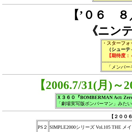
【’０６ 
《ニン
・スターフォ
（シューティ
【期待度：
--------------------
「メンバーそ
【2006.7/31(月)
Ｘ３６０『BOMBERMAN Act: Zer
「劇場実写版ボンバーマン」みたい
【２００
PS２
SIMPLE2000シリーズ Vol.105 THE