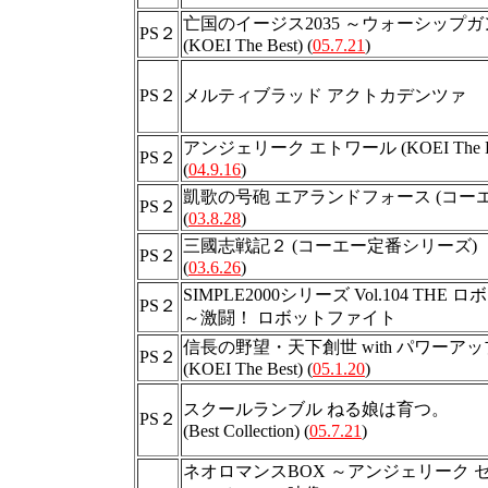
亡国のイージス2035 ～ウォーシップ
PS２
(KOEI The Best) (
05.7.21
)
PS２
メルティブラッド アクトカデンツァ
アンジェリーク エトワール (KOEI The Be
PS２
(
04.9.16
)
凱歌の号砲 エアランドフォース (コー
PS２
(
03.8.28
)
三國志戦記２ (コーエー定番シリーズ)
PS２
(
03.6.26
)
SIMPLE2000シリーズ Vol.104 TH
PS２
～激闘！ ロボットファイト
信長の野望・天下創世 with パワーア
PS２
(KOEI The Best) (
05.1.20
)
スクールランブル ねる娘は育つ。
PS２
(Best Collection) (
05.7.21
)
ネオロマンスBOX ～アンジェリーク 