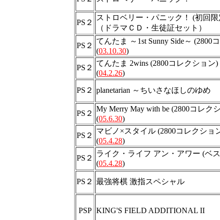
ストロベリー・パニック！ (初回限
PS２
（ドラマＣＤ・生徒証セット）
てんたま ～1st Sunny Side～ (28
PS２
(
03.10.30
)
てんたま 2wins (2800コレクション)
PS２
(
04.2.26
)
PS２
planetarian ～ちいさなほしのゆめ
My Merry May with be (2800コレ
PS２
(
05.6.30
)
マビノ×スタイル (2800コレクション
PS２
(
05.4.28
)
ライク・ライフ アン・アワー (ベス
PS２
(
05.4.28
)
PS２
最強将棋 激指スペシャル
PSP
KING'S FIELD ADDITIONAL II