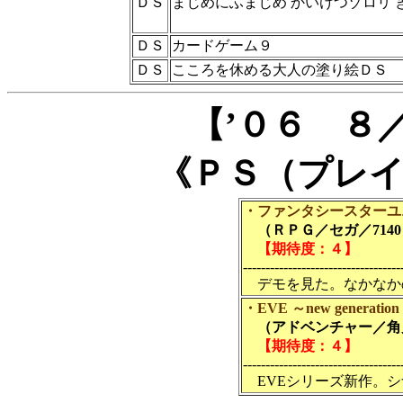
ＤＳ
まじめにふまじめ かいけつゾロリ 
ＤＳ
カードゲーム９
ＤＳ
こころを休める大人の塗り絵ＤＳ
【’０６ ８
《ＰＳ（プレ
・ファンタシースターユ
（ＲＰＧ／セガ／7140
【期待度：４】
-----------------------------------
デモを見た。なかなか
・EVE ～new generation
（アドベンチャー／角川書
【期待度：４】
-----------------------------------
EVEシリーズ新作。シ