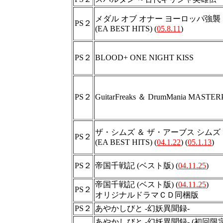
メダル オブ オナー ヨーロッパ強襲
PS２
(EA BEST HITS) (
05.8.11
)
PS２
BLOOD+ ONE NIGHT KISS
PS２
GuitarFreaks ＆ DrumMania MASTE
ザ・シムズ ＆ ザ・アーブス シム
PS２
(EA BEST HITS) (
04.1.22
) (
05.1.13
)
PS２
帝国千戦記 (ベスト版) (
04.11.25
)
帝国千戦記 (ベスト版) (
04.11.25
)
PS２
オリジナルドラマＣＤ同梱版
PS２
あやかしびと -幻妖異聞録-
あやかしびと -幻妖異聞録- (初回限