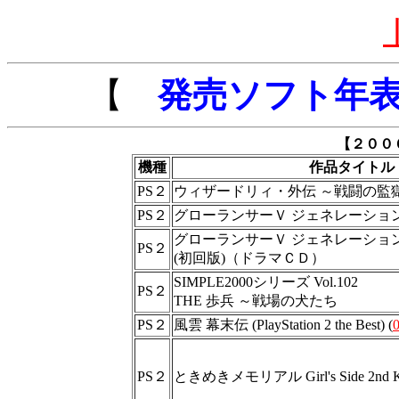
【
発売ソフト年
【２００
機種
作品タイトル
PS２
ウィザードリィ・外伝 ～戦闘の監
PS２
グローランサーＶ ジェネレーショ
グローランサーＶ ジェネレーショ
PS２
(初回版)（ドラマＣＤ）
SIMPLE2000シリーズ Vol.102
PS２
THE 歩兵 ～戦場の犬たち
PS２
風雲 幕末伝 (PlayStation 2 the Best) (
0
PS２
ときめきメモリアル Girl's Side 2nd K