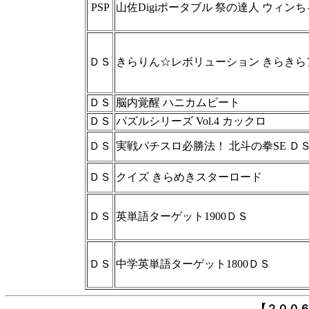
PSP
山佐Digiポータブル 祭の達人 ウィン
ＤＳ
きらりん☆レボリューション きらき
ＤＳ
脳内覚醒 ハニカムビート
ＤＳ
パズルシリーズ Vol.4 カックロ
ＤＳ
実戦パチスロ必勝法！ 北斗の拳SE Ｄ
ＤＳ
クイズ きらめきスターロード
ＤＳ
英単語ターゲット1900ＤＳ
ＤＳ
中学英単語ターゲット1800ＤＳ
【２００