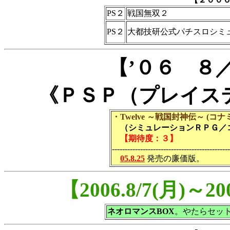
PS２
戦国無双２
PS２
大都技研公式パチスロシミ
【’０６ ８
《ＰＳＰ（プレイス
・Twelve ～戦国封神伝～ (コ
（シミュレーションＲＰＧ／コ
【期待度：３】
----------------------------------------------
05.8.25
発売の廉価版。
【2006.8/7(月)～
ネオロマンスBOX
。やたらセッ