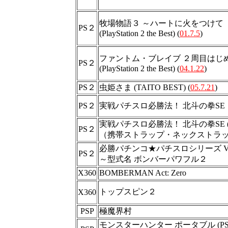
牧場物語３ ～ハートに火をつけて
PS２
(PlayStation 2 the Best) (
01.7.5
)
ファントム・ブレイブ ２周目はじ
PS２
(PlayStation 2 the Best) (
04.1.22
)
PS２
虫姫さま (TAITO BEST) (
05.7.21
)
PS２
実戦パチスロ必勝法！ 北斗の拳SE
実戦パチスロ必勝法！ 北斗の拳SE 
PS２
（携帯ストラップ・ネックストラ
必勝パチンコ★パチスロシリーズ Vol.6
PS２
～型式名 ボンバーパワフル２
X360
BOMBERMAN Act: Zero
トップスピン２
X360
PSP
極魔界村
モンスターハンター ポータブル (PSP th