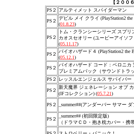
【２００
PS２
アルティメット スパイダーマン
デビル メイ クライ (PlayStation2 the B
PS２
(
01.8.23
)
トム・クランシーシリーズ スプリ
PS２
カオスセオリー (ユービーアイソフ
(
05.11.17
)
バイオハザード４ (PlayStation2 the Be
PS２
(
05.12.1
)
バイオハザード コード：ベロニカ 
PS２
プレミアムパック（サウンドトラッ
PS２
レッスルエンジェルス サバイバー
新天魔界 ジェネレーション オブ 
PS２
(IFコレクション) (
05.7.21
)
PS２
_summer##(アンダーバー サマー 
_summer## (初回限定版)
PS２
（ドラマＣＤ・抱き枕カバー・携
PS２
ストロベリー・パニック！