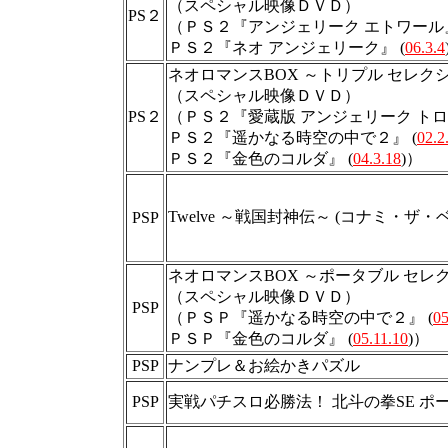
（スペシャル映像ＤＶＤ）
PS２
（ＰＳ２『アンジェリーク エトワール』
ＰＳ２『ネオ アンジェリーク』 (
06.3.4
ネオロマンスBOX ～トリプル セレク
（スペシャル映像ＤＶＤ）
PS２
（ＰＳ２『愛蔵版 アンジェリーク トロワ
ＰＳ２『遥かなる時空の中で２』 (
02.2
ＰＳ２『金色のコルダ』 (
04.3.18
)）
Twelve ～戦国封神伝～ (コナミ・ザ・ベ
PSP
ネオロマンスBOX ～ポータブル セレ
（スペシャル映像ＤＶＤ）
PSP
（ＰＳＰ『遥かなる時空の中で２』 (
05
ＰＳＰ『金色のコルダ』 (
05.11.10
)）
PSP
ナンプレ＆お絵かきパズル
PSP
実戦パチスロ必勝法！ 北斗の拳SE ポ