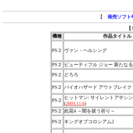
【
発売ソフト
【
機種
作品タイトル
PS２
ヴァン・ヘルシング
PS２
ビューティフル ジョー 新たな
PS２
どろろ
PS２
バイオハザード アウトブレイク FI
ヒットマン: サイレントアサシン
PS２
(
2003.11.6
)
PS２
此花4 ～闇を祓う祈り～
PS２
キングオブコロシアム2