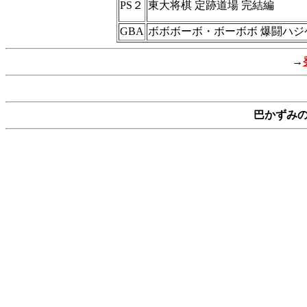
PS２
東大将棋 定跡道場 完結編
GBA
ボボボーボ・ボーボボ 爆闘ハジ
→
巴かずみ