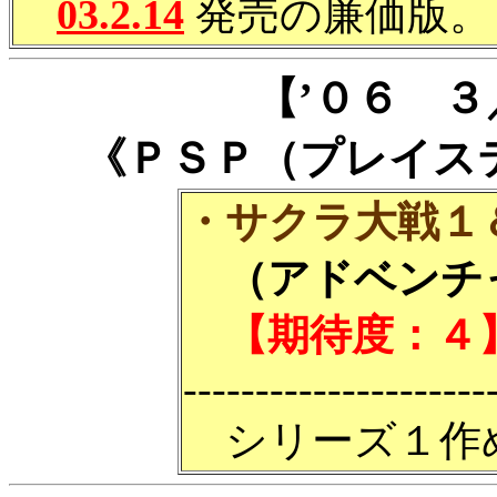
03.2.14
発売の廉価版。
【’０６ 
《ＰＳＰ（プレイス
・サクラ大戦１
（アドベンチャ
【期待度：４
---------------------
シリーズ１作