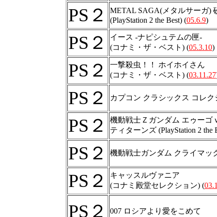
PS２
METAL SAGA(メタルサーガ)
(PlayStation 2 the Best) (
05.6.9
)
PS２
イース -ナピシュテムの匣-
(コナミ・ザ・ベスト) (
05.3.10
)
PS２
一撃殺虫！！ ホイホイさん
(コナミ・ザ・ベスト) (
03.11.27
PS２
カプコン クラシックス コレク
PS２
機動戦士Ｚガンダム エゥーゴ
ティターンズ (PlayStation 2 the Be
PS２
機動戦士ガンダム クライマックス
PS２
キャッスルヴァニア
(コナミ殿堂セレクション) (
03.
PS２
007 ロシアより愛をこめて