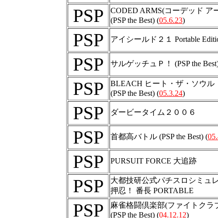
PSP
CODED ARMS(コーデッド ア
(PSP the Best) (
05.6.23
)
PSP
アイシールド２１ Portable Editi
PSP
サルゲッチュＰ！ (PSP the Best)
PSP
BLEACH ヒート・ザ・ソウル
(PSP the Best) (
05.3.24
)
PSP
ダービータイム２００６
PSP
首都高バトル (PSP the Best) (
05.
PSP
PURSUIT FORCE 大追跡
PSP
大都技研公式パチスロシミュ
押忍！ 番長 PORTABLE
PSP
麻雀格闘倶楽部(ファイトクラブ
(PSP the Best) (
04.12.12
)