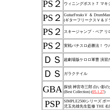
PS２
ウィニングポスト７ マキ
PS２
GuitarFreaksＶ ＆ DrumMa
(ギターフリークスＶ＆ド
PS２
スキージャンプ・ペア リ
PS２
実戦パチスロ必勝法！ ウ
ＤＳ
超劇場版ケロロ軍曹 演習
ＤＳ
ガラクテイル
GBA
探偵 神宮寺三郎 白い影の
(Best Collection) (
05.1.27
)
PSP
SIMPLE2500シリーズ ポー
児玉光雄先生監修 THE 