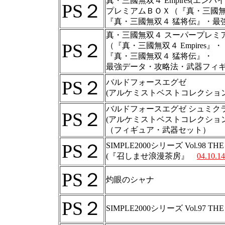
真・三國無双４ Empires(エンパ
PS２
プレミアムＢＯＸ（『真・三國無双４
『真・三國無双４ 猛将伝』・最
真・三國無双４ スーパープレミ
PS２
（『真・三國無双４ Empires
『真・三國無双４ 猛将伝』・
最強データ・攻略法・武器フィ
PS２
バルドフォースエグゼ
(アルケミストベストコレクション)
バルドフォースエグゼ シュミク
PS２
(アルケミストベストコレクション)
（フィギュア・武器セット）
PS２
SIMPLE2000シリーズ Vol.98 T
(『召しませ浪漫茶房』
04.10.14
PS２
灼眼のシャナ
PS２
SIMPLE2000シリーズ Vol.97 