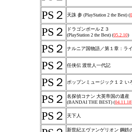
PS２
天誅 参 (PlayStation 2 the Best) (
0
PS２
ドラゴンボールＺ３
(PlayStation 2 the Best) (
05.2.10
)
PS２
ナルニア国物語／第１章：ラ
PS２
任侠伝 渡世人一代記
PS２
ポップンミュージック１２ い
PS２
名探偵コナン 大英帝国の遺産
(BANDAI THE BEST) (
04.11.18
PS２
天下人
新世紀エヴァンゲリオン 鋼鉄の