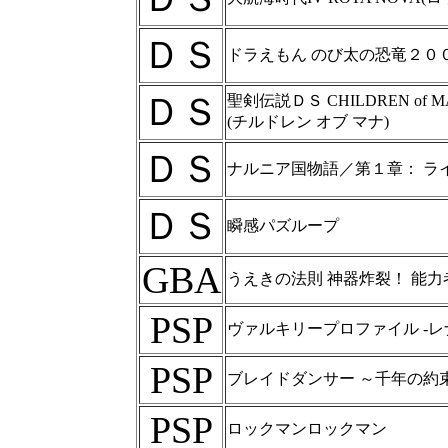
ＤＳ
ドラえもん のび太の恐竜２０
ＤＳ
聖剣伝説ＤＳ CHILDREN of M
(チルドレン オブ マナ)
ＤＳ
ナルニア国物語／第１章： ラ
ＤＳ
瞬感パズループ
GBA
うえきの法則 神器炸裂！ 能
PSP
ヴァルキリープロファイル -レ
PSP
ブレイドダンサー ～千年の約
PSP
ロックマンロックマン