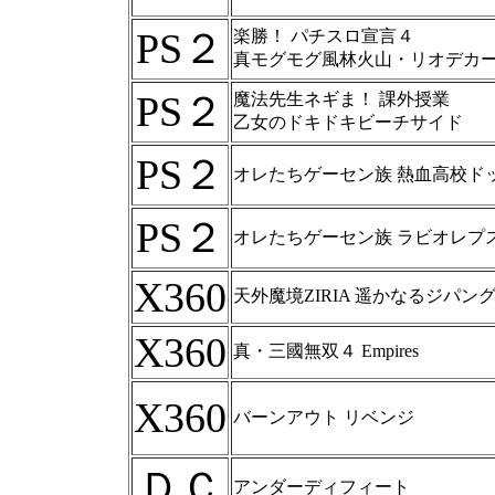
PS２
楽勝！ パチスロ宣言４
真モグモグ風林火山・リオデカ
PS２
魔法先生ネギま！ 課外授業
乙女のドキドキビーチサイド
PS２
オレたちゲーセン族 熱血高校ド
PS２
オレたちゲーセン族 ラビオレプ
X360
天外魔境ZIRIA 遥かなるジパン
X360
真・三國無双４ Empires
X360
バーンアウト リベンジ
ＤＣ
アンダーディフィート