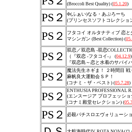
PS２
(Broccoli Best Quality) (
05.1.20
)
PS２
Φ(ふぁい)なる・あぷろーち
(プリンセスソフトコレクション)
PS２
フタコイ オルタナティブ 恋と
マシンガン (Best Collection) (
05.
双恋／双恋島 -双恋COLLECTI
PS２
（『双恋 -フタコイ-』 (
04.12.9
『双恋島～恋と水着のサバイバル
魔法先生ネギま！ ２時間目 
PS２
麻帆良大運動会ＳＰ！
(コナミ・ザ・ベスト) (
05.7.28
)
ENTHUSIA PROFESSIONAL 
PS２
(エンスージア プロフェッショ
(コナミ殿堂セレクション) (
05.
PS２
必殺パチスロエヴォリューショ
ＤＳ
大航海時代IV ROTA NOVA(