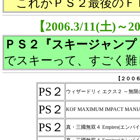
これがＰＳ２最後のＦ
【2006.3/11(土)～
ＰＳ２『スキージャンプ
でスキーって、すごく難
【２００
PS２
ウィザードリィ エクス２ ～無限
PS２
KOF MAXIMUM IMPACT MANI
PS２
真・三國無双４ Empires(エンパ