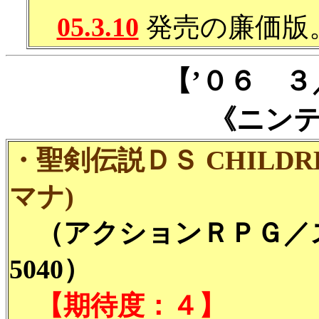
05.3.10
発売の廉価版
【’０６ 
《ニン
・聖剣伝説ＤＳ CHILDRE
マナ)
（アクションＲＰＧ／
5040）
【期待度：４】