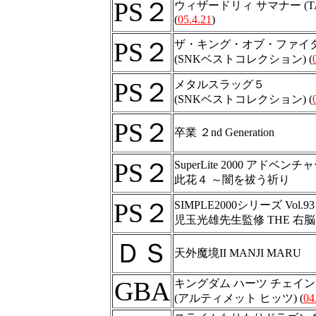
PS２
ウィザードリィ サマナー (TAI
(
05.4.21
)
PS２
ザ・キング・オブ・ファイター
(SNKベストコレクション) (
PS２
メタルスラッグ５
(SNKベストコレクション) (
PS２
卒業 ２nd Generation
PS２
SuperLite 2000 アドベンチ
此花４ ～闇を祓う祈り
PS２
SIMPLE2000シリーズ Vol.93
児玉光雄先生監修 THE 右
ＤＳ
天外魔境II MANJI MARU
GBA
キングダム ハーツ チェイン
(アルティメット ヒッツ) (
04