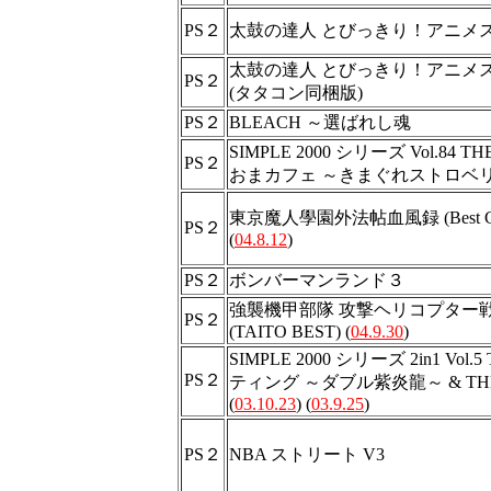
PS２
太鼓の達人 とびっきり！アニメ
太鼓の達人 とびっきり！アニメ
PS２
(タタコン同梱版)
PS２
BLEACH ～選ばれし魂
SIMPLE 2000 シリーズ Vol.84 T
PS２
おまカフェ ～きまぐれストロベリ
東京魔人學園外法帖血風録 (Best Coll
PS２
(
04.8.12
)
PS２
ボンバーマンランド３
強襲機甲部隊 攻撃ヘリコプター
PS２
(TAITO BEST) (
04.9.30
)
SIMPLE 2000 シリーズ 2in1 Vol.
PS２
ティング ～ダブル紫炎龍～ & T
(
03.10.23
) (
03.9.25
)
PS２
NBA ストリート V3