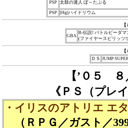
PSP
太鼓の達人 ぽ～たぶる
PSP
[Hg]ハイドリウム
【
B-伝説! バトルビーダマ
GBA
(ファイヤースピリッツ!
【
ＤＳ
JUMP SUPE
【’０５ 
《ＰＳ（プレ
・イリスのアトリエ エターナルマ
（ＲＰＧ／ガスト／399