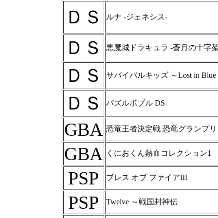
ＤＳ
ルナ -ジェネシス-
ＤＳ
悪魔城ドラキュラ -蒼月の十字架
ＤＳ
サバイバルキッズ ～Lost in Blue
ＤＳ
パズルボブル DS
GBA
恐竜王者決定戦 恐竜グランプリ
GBA
くにおくん熱血コレクション1
PSP
ブレス オブ ファイアIII
PSP
Twelve ～戦国封神伝