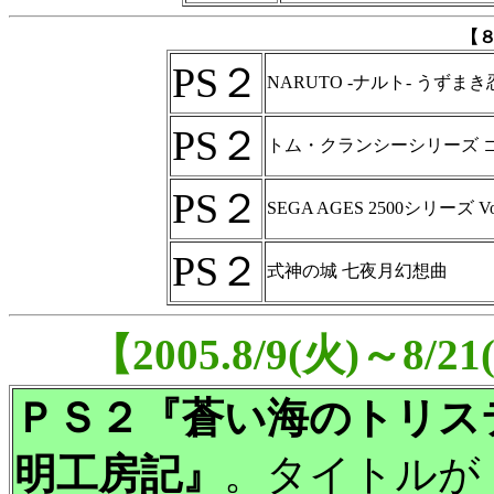
【
PS２
NARUTO -ナルト- うずま
PS２
トム・クランシーシリーズ 
PS２
SEGA AGES 2500シリーズ 
PS２
式神の城 七夜月幻想曲
【2005.8/9(火)～
ＰＳ２『蒼い海のトリス
明工房記』
。タイトルが