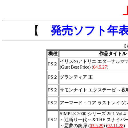
【
発売ソフト年
【
機種
作品タイトル
イリスのアトリエ エターナルマ
PS２
(Gust Best Price) (
04.5.27
)
PS２
グランディア III
PS２
サモンナイト エクステーゼ ～夜
PS２
アーマード・コア ラストレイヴ
SIMPLE 2000 シリーズ 2in1 Vol.
PS２
～辻斬り一代～＆THE スナイパ
～悪夢の銃弾 (
03.5.29
) (
02.11.28
)