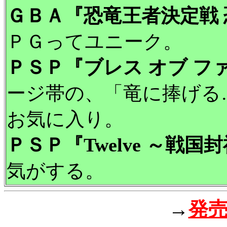
ＧＢＡ『恐竜王者決定戦
ＰＧってユニーク。
ＰＳＰ『ブレス オブ ファ
ージ帯の、「竜に捧げる
お気に入り。
ＰＳＰ『Twelve ～戦国
気がする。
→
発