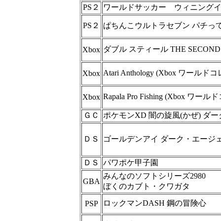
PS２
ワールドサッカー ウィニング
PS２
ぱちんこウルトラセブン パチっ
ダブル スティール THE SECOND
Xbox
Atari Anthology (Xbox ワー
Xbox
Rapala Pro Fishing (Xbox 
Xbox
ＧＣ
ポケモンXD 闇の旋風(かぜ) ダ
ＤＳ
ゴールデンアイ ダーク・エージェ
ＤＳ
パワポケ甲子園
みんなのソフトシリーズ2980
GBA
ぼくのカブト・クワガタ
ロックマンDASH 鋼の冒険心
PSP