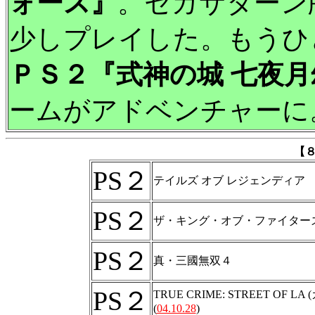
ォース』
。セガサターン
少しプレイした。もうひ
ＰＳ２『式神の城 七夜
ームがアドベンチャーに
【
PS２
テイルズ オブ レジェンディア
PS２
ザ・キング・オブ・ファイターズ2
PS２
真・三國無双４
PS２
TRUE CRIME: STREET OF LA
(
04.10.28
)