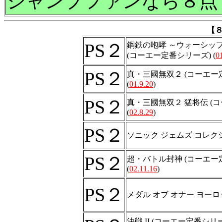
ジャンプファンなら８点
【
PS２
鋼鉄の咆哮 ～ウォーシッ
(コーエー定番シリーズ) (
0
PS２
真・三國無双２ (コーエー
(
01.9.20
)
PS２
真・三國無双２ 猛将伝 (
(
02.8.29
)
PS２
ソニック ジェムズ コレク
PS２
超・バトル封神 (コーエー
(
02.11.16
)
PS２
メダル オブ オナー ヨー
決戦 II (コーエー定番シリ