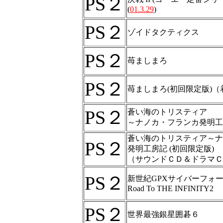
PS２
(
01.3.29
)
PS２
ゾイドタクティクス
PS２
苺ましまろ
PS２
苺ましまろ(初回限定版)
PS２
蒼い海のトリスティア
～ナノカ・フランカ発明工
蒼い海のトリスティア～ナ
PS２
発明工房記 (初回限定版)
（サウンドＣＤ＆ドラマＣ
PS２
新世紀GPXサイバーフォ
Road To THE INFINITY2
PS２
世界最強銀星囲碁６