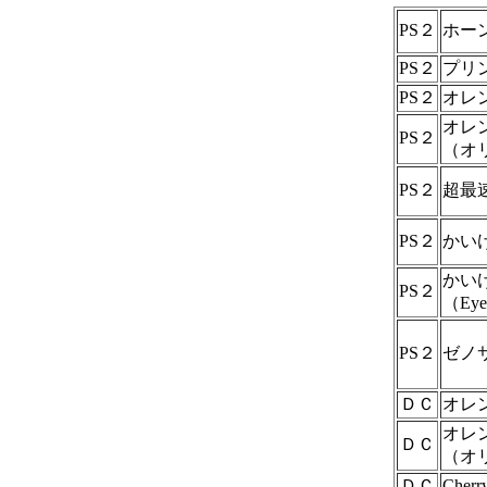
PS２
ホー
PS２
プリ
PS２
オレ
オレ
PS２
（オ
PS２
超最
PS２
かい
かい
PS２
（Ey
PS２
ゼノ
ＤＣ
オレ
オレ
ＤＣ
（オ
ＤＣ
Che