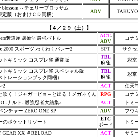
rry blossom ～チェリーブロッサム
ADV
TAKUYO
限定版（おまけＣＤ同梱）
【４／２９（土）】
ACT
-
ackers奪還屋 裏新宿最強バトル
コナ
ADV
Lite 2000 スポーツ わくわくバレー2
SPT
サクセ
TBL
ットギミック コスプレ雀 通常版
彩京
麻雀
ットギミック コスプレ雀 スペシャル版
TBL
彩京
麻雀
ストレーションブック同梱）
ン2
ACT
任天
と吹く！ジャガーピョ～と出る！メガネくん
RPG
コナ
TO -ナルト- 最強忍者大結集2
ACT
トミ
ベンチャー ZERO ONE SP
ADV
フウ
ETC
ーのポケットリゾート
トミ
ボード
Y GEAR XX ＃RELOAD
ACT
サミ