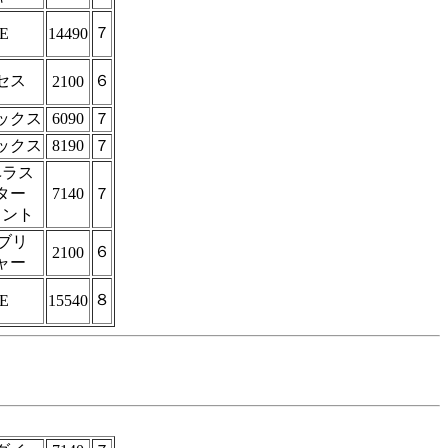
７
E
14490
セス
６
2100
ックス
6090
７
ックス
8190
７
ベラス
ター
7140
７
メント
パブリ
６
2100
ャー
８
E
15540