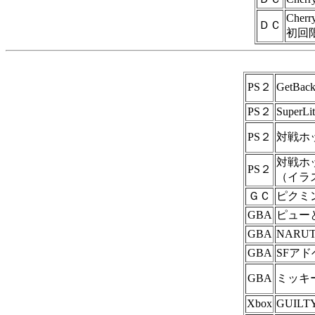
Che
ＤＣ
初回
PS２
GetB
PS２
Super
PS２
対戦ホ
対戦ホ
PS２
（イラ
ＧＣ
ピクミ
GBA
ピュー
GBA
NARU
GBA
SFアド
GBA
ミッキ
Xbox
GUILT