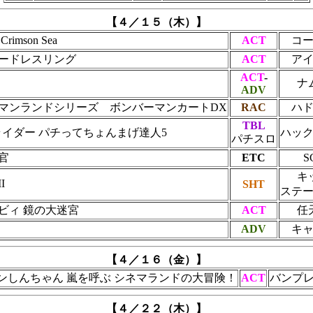
【４／１５（木）】
imson Sea
ACT
コ
ードレスリング
ACT
ア
ACT
-
ナ
ADV
マンランドシリーズ ボンバーマンカートDX
RAC
ハ
TBL
ライダー パチってちょんまげ達人5
ハッ
パチスロ
官
ETC
S
キ
I
SHT
ステ
ビィ 鏡の大迷宮
ACT
任
ADV
キ
【４／１６（金）】
ンしんちゃん 嵐を呼ぶ シネマランドの大冒険！
ACT
バンプ
【４／２２（木）】