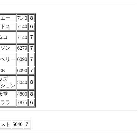
ーエー
7140
８
イドス
7140
６
ムコ
７
7140
ドソン
6279
７
クベリー
6090
７
CE
6090
７
ッズ
８
5040
ーション
天堂
4800
８
ャララ
7875
６
レスト
5040
７