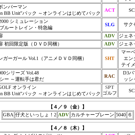
ボンバーマン
ACT
SC
tation BB Unit”パック ～オンラインはじめてパック
te 2000 シミュレーション
サク
SLG
 ブルートレイン・特急編
扉
ADV
ジェネ
扉 初回限定版（ＤＶＤ同梱）
ADV
ジェネ
マー
ガーガール Vol.1（アニメＤＶＤ同梱）
SHT
エン
テイ
000シリーズ Vol.48
D3
RAC
クシー ～運転手は君だ
ッシ
OLF オンライン
SPT
SC
ゴルフ
tation BB Unit”パック ～オンラインはじめてパック
【４／９（金）】
GBA
仔犬といっしょ！2
ADV
カルチャーブレーン
5040
６
【４／８（木）】