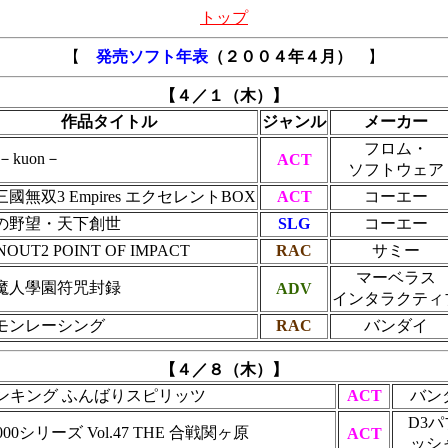
トップ
【
発売ソフト年表
（２００４年４月）
】
【４／１（木）】
作品タイトル
ジャンル
メーカー
フロム・
－kuon－
ACT
ソフトウェア
國無双3 Empires エクセレントBOX
ACT
コーエー
の野望・天下創世
SLG
コーエー
OUT2 POINT OF IMPACT
RAC
サミー
マーベラス
魔人學園符咒封録
ADV
インタラクティ
モンレーシング
RAC
バンダイ
【４／８（木）】
ンキング ふんばりスピリッツ
ACT
バン
D3
2000シリーズ Vol.47 THE 合戦関ヶ原
ACT
ッシ