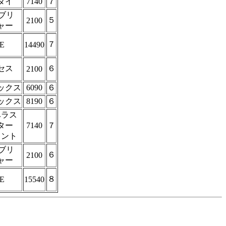
ダイ
7140
７
パブリ
５
2100
ャー
７
E
14490
セス
６
2100
ックス
6090
６
ックス
8190
６
ベラス
ター
7140
７
メント
パブリ
６
2100
ャー
８
E
15540