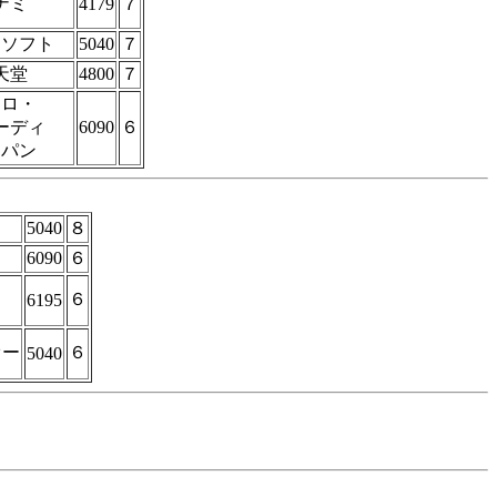
ナミ
4179
７
ンソフト
5040
７
天堂
4800
７
トロ・
ーディ
6090
６
ャパン
5040
８
ド
6090
６
６
6195
オー
６
5040