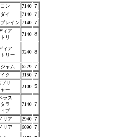
プコン
7140
７
ンダイ
7140
７
ーブレイン
7140
７
ディア
８
7140
クトリー
ディア
9240
８
クトリー
クジャム
6279
７
パイク
3150
７
パブリ
５
2100
シャー
ベラス
ンタラ
7140
７
ティブ
ノリア
2940
７
ノリア
6090
７