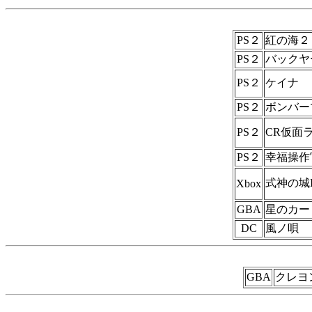
PS２
紅の海２ Cr
PS２
バックヤ
PS２
ケイナ
PS２
ボンバー
PS２
CR仮面
PS２
幸福操作
式神の城I
Xbox
GBA
星のカー
DC
風ノ唄
GBA
クレヨ