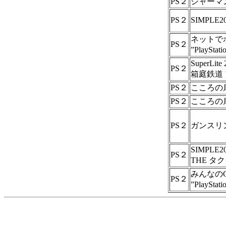
PS２
シャーマ
PS２
SIMPLE
ネットで
PS２
”PlayS
SuperLi
PS２
箱庭鉄道
PS２
こころの
PS２
こころの
PS２
ガンスリン
SIMPLE2
PS２
THE タ
みんなのG
PS２
”PlayS