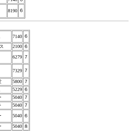
６
8190
ミ
６
7140
ス
2100
６
6279
７
７
7329
堂
5800
７
ミ
5229
６
ー
5040
７
キ
5040
７
ー
5040
６
ー
5040
８