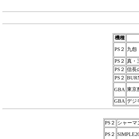
機種
PS２
九怨 
PS２
真・三
PS２
信長
PS２
BURN
東京
GBA
GBA
デジ
PS２
シャーマ
PS２
SIMPLE