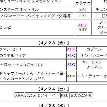
ボリューション キッズセレクション
コ
カラオケ
ンスターズ ネットサル
SPT
チュ
フ GBAツアー（ワイヤレスアダプタ同梱）
SPT
任
メ
ACT
-
roneZ
スリ
ADV
ジ
【４／２３（金）】
クマン ゼロ3
ACT
カプコン
のステルヴィア
SLG
キングレコー
NECインター
キャロットへようこそ!! 3.3
SLG
チャネル
ドキャプターさくら <さくらカード編>
エム・ティー・
ADV
くらとカードとおともだち
【４／２４（土）】
Xbox
ぷよぷよフィーバー
PZL
セガ
5229
８
【４／２８（水）】