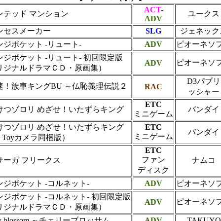
ACT
-
ンテッド マンション
ユークス
ADV
ンセスメーカー
SLG
ジェネック
ンジポケット -リュート-
ADV
ピオーネソ
ンジポケット -リュート- 初回限定版
ピオーネソ
ADV
リジナルドラマＣＤ・原画集）
D3パブリ
速！族車キングBU ～仏恥義理伝説２
RAC
ッシャー
ETC
けつゾロリ めざせ！いたずらキング
バンダイ
ミニゲーム
けつゾロリ めざせ！いたずらキング
ETC
バンダイ
ミニゲーム
e Toyカメラ同梱版）
ETC
ファン
サーガ フリークス
ナムコ
ディスク
ンジポケット -コルネット-
ADV
ピオーネソ
ンジポケット -コルネット- 初回限定版
ピオーネソ
ADV
リジナルドラマＣＤ・原画集）
rry blossom ～チェリーブロッサム
ADV
TAKUYO