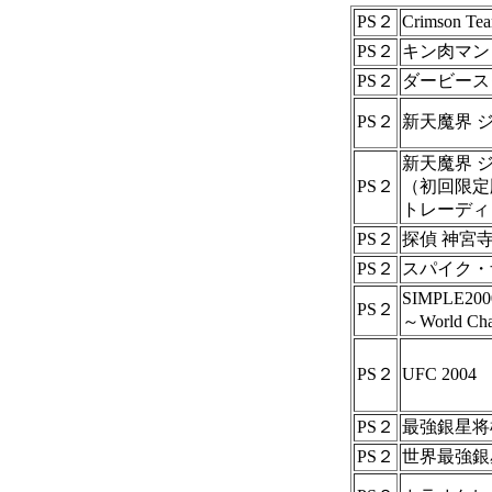
PS２
Crimson Tea
PS２
キン肉マン
PS２
ダービース
PS２
新天魔界 ジ
新天魔界 ジ
PS２
（初回限定
トレーディ
PS２
探偵 神宮寺三
PS２
スパイク・ザ
SIMPLE2
PS２
～World Cha
PS２
UFC 2004
PS２
最強銀星将
PS２
世界最強銀