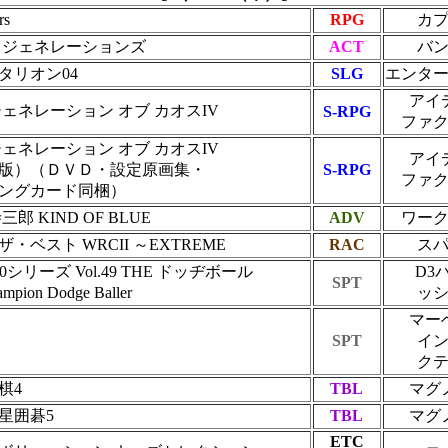
rs
RPG
カ
 ジェネレーションズ
ACT
バ
タリオン04
SLG
エンタ
アイ
ェネレーション オブ カオスIV
S-RPG
ファ
ェネレーション オブ カオスIV
アイ
版）（ＤＶＤ・設定原画集・
S-RPG
ファ
ングカード同梱）
郎 KIND OF BLUE
ADV
ワー
・ベスト WRCII ～EXTREME
RAC
ス
000シリーズ Vol.49 THE ドッヂボール
D3
SPT
mpion Dodge Baller
ッ
マー
SPT
イ
ク
棋4
TBL
マグ
星囲碁5
TBL
マグ
ETC