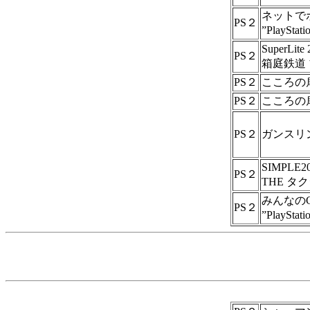
ネットで
PS２
”PlayS
SuperLi
PS２
箱庭鉄道
PS２
こころの
PS２
こころの
PS２
ガンスリン
SIMPLE2
PS２
THE タ
みんなのG
PS２
”PlayS