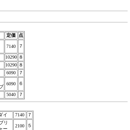
定価
点
７
7140
10290
８
10290
８
6090
７
６
6090
ブ
5040
７
ダイ
7140
７
パブリ
５
2100
ャー