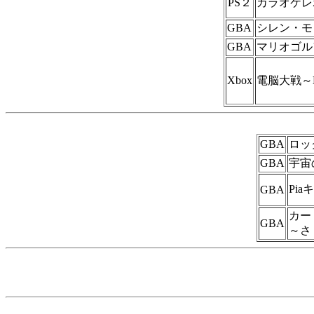
PS２
カラオケレ
GBA
シレン・モ
GBA
マリオゴル
Xbox
電脳大戦～D
GBA
ロッ
GBA
宇宙
Pia
GBA
カー
GBA
～さ