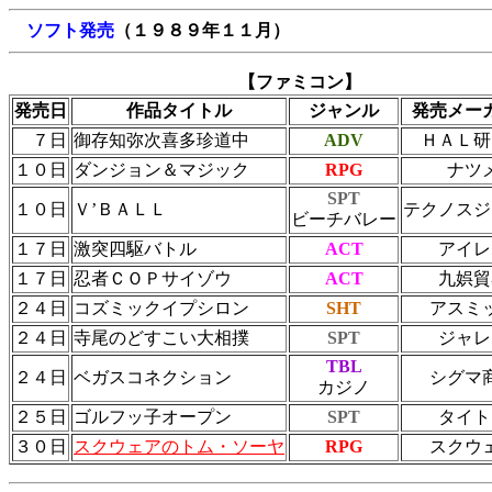
ソフト発売
（１９８９年１１月）
【ファミコン】
発売日
作品タイトル
ジャンル
発売メー
７日
御存知弥次喜多珍道中
ADV
ＨＡＬ研
１０日
ダンジョン＆マジック
RPG
ナツ
SPT
１０日
Ｖ’ＢＡＬＬ
テクノスジ
ビーチバレー
１７日
激突四駆バトル
ACT
アイレ
１７日
忍者ＣＯＰサイゾウ
ACT
九娯貿
２４日
コズミックイプシロン
SHT
アスミ
２４日
寺尾のどすこい大相撲
SPT
ジャレ
TBL
２４日
ベガスコネクション
シグマ
カジノ
２５日
ゴルフッ子オープン
SPT
タイト
３０日
スクウェアのトム・ソーヤ
RPG
スクウ