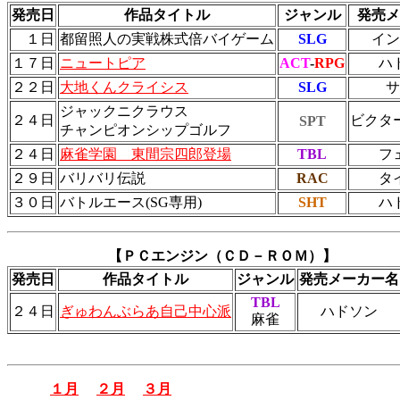
発売日
作品タイトル
ジャンル
発売メ
１日
都留照人の実戦株式倍バイゲーム
SLG
イン
１７日
ニュートピア
ACT
-
RPG
ハ
２２日
大地くんクライシス
SLG
サ
ジャックニクラウス
２４日
ビクタ
SPT
チャンピオンシップゴルフ
２４日
麻雀学園 東間宗四郎登場
TBL
フ
２９日
バリバリ伝説
RAC
タ
３０日
バトルエース(SG専用)
SHT
ハ
【ＰＣエンジン（ＣＤ－ＲＯＭ）】
発売日
作品タイトル
ジャンル
発売メーカー名
TBL
２４日
ぎゅわんぶらあ自己中心派
ハドソン
麻雀
１月
２月
３月