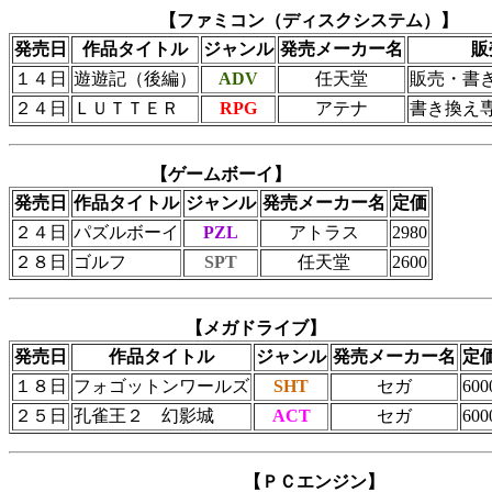
【ファミコン（ディスクシステム）】
発売日
作品タイトル
ジャンル
発売メーカー名
販
１４日
遊遊記（後編）
ADV
任天堂
販売・書
２４日
ＬＵＴＴＥＲ
RPG
アテナ
書き換え
【ゲームボーイ】
発売日
作品タイトル
ジャンル
発売メーカー名
定価
２４日
パズルボーイ
PZL
アトラス
2980
２８日
ゴルフ
SPT
任天堂
2600
【メガドライブ】
発売日
作品タイトル
ジャンル
発売メーカー名
定
１８日
フォゴットンワールズ
SHT
セガ
600
２５日
孔雀王２ 幻影城
ACT
セガ
600
【ＰＣエンジン】