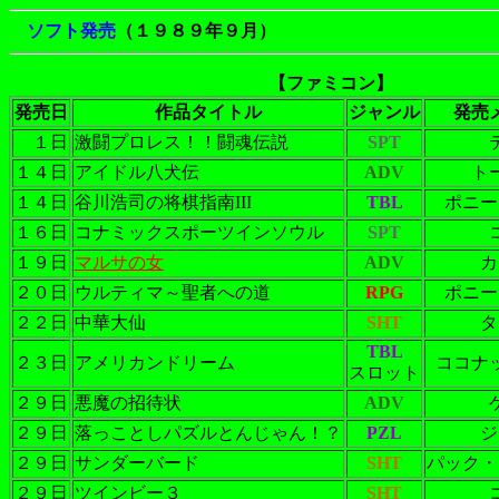
ソフト発売
（１９８９年９月）
【ファミコン】
発売日
作品タイトル
ジャンル
発売
１日
激闘プロレス！！闘魂伝説
SPT
１４日
アイドル八犬伝
ADV
ト
１４日
谷川浩司の将棋指南III
TBL
ポニー
１６日
コナミックスポーツインソウル
SPT
１９日
マルサの女
ADV
カ
２０日
ウルティマ～聖者への道
RPG
ポニー
２２日
中華大仙
SHT
タ
TBL
２３日
アメリカンドリーム
ココナ
スロット
２９日
悪魔の招待状
ADV
２９日
落っことしパズルとんじゃん！？
PZL
ジ
２９日
サンダーバード
SHT
パック・
２９日
ツインビー３
SHT