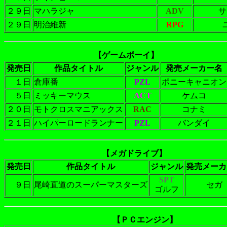
２９日
マハラジャ
ADV
サ
２９日
明治維新
RPG
【ゲームボーイ】
発売日
作品タイトル
ジャンル
発売メーカー名
１日
倉庫番
PZL
ポニーキャニオン
５日
ミッキーマウス
ACT
ケムコ
２０日
モトクロスマニアックス
RAC
コナミ
２１日
ハイパーロードランナー
PZL
バンダイ
【メガドライブ】
発売日
作品タイトル
ジャンル
発売メーカ
SPT
９日
尾崎直道のスーパーマスターズ
セガ
ゴルフ
【ＰＣエンジン】