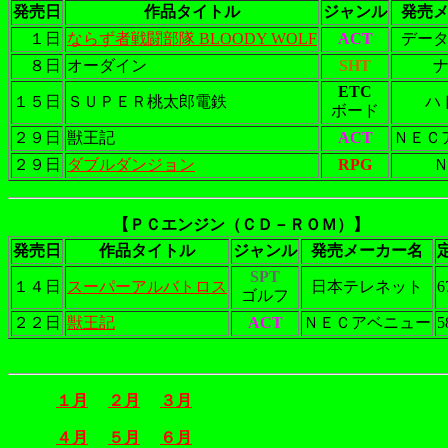
発売日
作品タイトル
ジャンル
発売
１日
ならず者戦闘部隊 BLOODY WOLF
ACT
デー
８日
オーダイン
SHT
ETC
１５日
ＳＵＰＥＲ桃太郎電鉄
ハ
ボード
２９日
獣王記
ACT
ＮＥＣ
２９日
ダブルダンジョン
RPG
【ＰＣエンジン（ＣＤ－ＲＯＭ）】
発売日
作品タイトル
ジャンル
発売メーカー名
SPT
１４日
スーパーアルバトロス
日本テレネット
6
ゴルフ
２２日
獣王記
ACT
ＮＥＣアベニュー
5
１月
２月
３月
４月
５月
６月