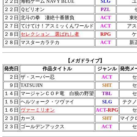
２２日
海戦ゲーム NAVY BLUE
SLG
ユ
２２日
Ｑビリオン
PZL
２２日
北斗の拳 凄絶十番勝負
ACT
東
２７日
てけてけ！アスミッくんワールド
ACT
アス
２８日
セレクション 選ばれし者
RPG
ケ
２８日
マスターカラテカ
ACT
新
【メガドライブ】
発売日
作品タイトル
ジャンル
発売メ
２日
ザ・スーパー忍
ACT
セ
９日
TATSUJIN
SHT
セ
１４日
マージャンＣＯＰ竜 白狼の野望
TBL
セ
１５日
ヘルツォーク・ツヴァイ
SLG
テクノ
１６日
ヴァーミリオン
ACT
-
RPG
セ
２３日
カース
SHT
マイク
２３日
ゴールデンアックス
ACT
セ