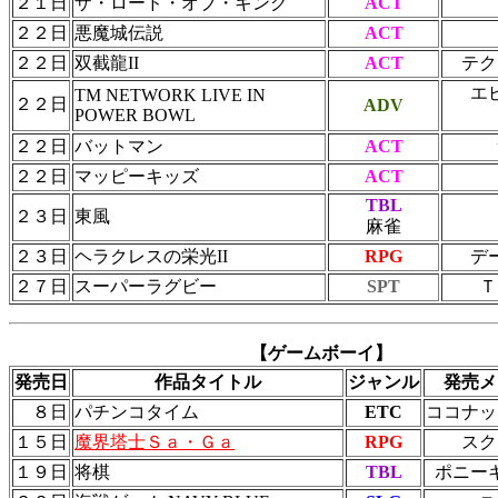
２１日
ザ・ロード・オブ・キング
ACT
２２日
悪魔城伝説
ACT
２２日
双截龍II
ACT
テク
エ
TM NETWORK LIVE IN
２２日
ADV
POWER BOWL
２２日
バットマン
ACT
２２日
マッピーキッズ
ACT
TBL
２３日
東風
麻雀
２３日
ヘラクレスの栄光II
RPG
デ
２７日
スーパーラグビー
SPT
Ｔ
【ゲームボーイ】
発売日
作品タイトル
ジャンル
発売メ
８日
パチンコタイム
ETC
ココナッ
１５日
魔界塔士Ｓａ・Ｇａ
RPG
スク
１９日
将棋
TBL
ポニー