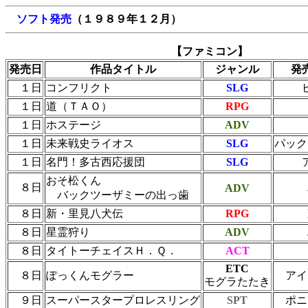
ソフト発売
（１９８９年１２月）
【ファミコン】
発売日
作品タイトル
ジャンル
発
１日
コンフリクト
SLG
１日
道（ＴＡＯ）
RPG
１日
ホステージ
ADV
１日
未来戦史ライオス
SLG
パック
１日
名門！多古西応援団
SLG
おそ松くん
８日
ADV
バックツーザミーの出っ歯
８日
新・里見八犬伝
RPG
８日
星霊狩り
ADV
８日
タイトーチェイスＨ．Ｑ．
ACT
ETC
８日
ぽっくんモグラー
アイ
モグラたたき
９日
スーパースタープロレスリング
SPT
ポニ