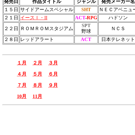
発売日
作品タイトル
ジャンル
発売メーカー名
１５日
サイドアームスペシャル
SHT
ＮＥＣアベニュ
２１日
イースＩ・II
ACT
-
RPG
ハドソン
SPT
２２日
ＲＯＭＲＯＭスタジアム
ＮＣＳ
野球
２８日
レッドアラート
ACT
日本テレネット
１月
２月
３月
４月
５月
６月
７月
８月
９月
10月
11月