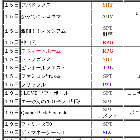
１５日
アバドックス
SHT
Ｃ
１５日
かってにシロクマ
ADV
SPT
１５日
激闘！！スタジアム
野球
１５日
神仙伝
RPG
１５日
スウィートホーム
RPG
１５日
トップガン２
SHT
１５日
ピンボールクエスト
TBL
１５日
ファミコン野球盤
SPT
１５日
フリップル
PZL
１９日
I LOVE ソフトボール
SPT
ココ
１９日
エモやんの１０倍プロ野球
SPT
SPT
１９日
Quarter Back Scramble
ポニ
アメフト
１９日
ファミスタ'90
SPT
２０日
ザ・マネーゲームII
SLG