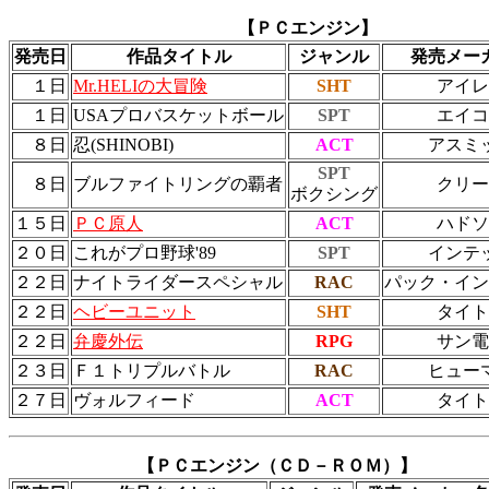
【ＰＣエンジン】
発売日
作品タイトル
ジャンル
発売メー
１日
Mr.HELIの大冒険
SHT
アイレ
１日
USAプロバスケットボール
SPT
エイコ
８日
忍(SHINOBI)
ACT
アスミ
SPT
８日
ブルファイトリングの覇者
クリー
ボクシング
１５日
ＰＣ原人
ACT
ハドソ
２０日
これがプロ野球'89
SPT
インテ
２２日
ナイトライダースペシャル
RAC
パック・イン
２２日
ヘビーユニット
SHT
タイト
２２日
弁慶外伝
RPG
サン電
２３日
Ｆ１トリプルバトル
RAC
ヒュー
２７日
ヴォルフィード
ACT
タイト
【ＰＣエンジン（ＣＤ－ＲＯＭ）】