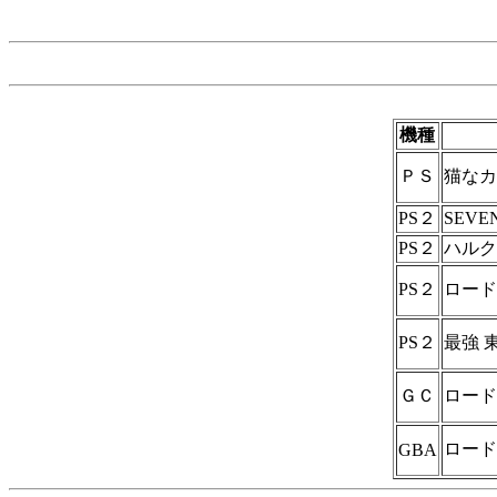
機種
ＰＳ
猫なカ・
PS２
SEVE
PS２
ハルク
PS２
ロード
PS２
最強 東
ＧＣ
ロード
ロード
GBA