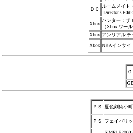
ルームメイト・
ＤＣ
-Director's 
ハンター：ザ 
Xbox
（Xbox ワ
Xbox
アンリアル チ
Xbox
NBAインサイド
Ｇ
G
ＰＳ
夏色剣術小町
ＰＳ
フェイバリッ
SIMPLE2000