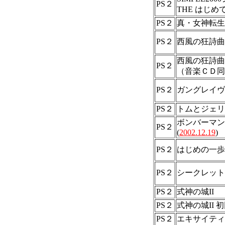
PS２
THE はじめ
PS２
真・女神転生I
PS２
西風の狂詩曲
西風の狂詩曲
PS２
（音楽ＣＤ同
PS２
ガングレイヴ（R
PS２
トムとジェリ
ボンバーマン
PS２
(
2002.12.19
)
PS２
はじめの一歩２ 
PS２
シークレット
PS２
式神の城II
PS２
式神の城II
PS２
エキサイティ