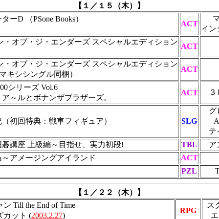
【１／１５（木）】
D （PSone Books）
ACT
イン
ン・オブ・ジ・エンダーズ スペシャルエディション
ACT
ン・オブ・ジ・エンダーズ スペシャルエディション
ACT
（マキシシングル同梱）
500シリーズ Vol.6
３
ACT
トア～ルとボナンザブラザーズ。
グ
記（初回特典：戦車フィギュア）
SLG
テ
碁講座 上級編～目指せ、実力初段!
TBL
ア
島～アメージングアイランド
ACT
２
PZL
【１／２２（木）】
ll the End of Time
ス
RPG
カット (
2003.2.27
)
エ