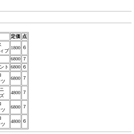
定価
点
ス
６
1800
ィブ
6800
７
ント
6800
６
ロ
７
6800
ーツ
ニ
７
4800
ズ
ロ
７
6800
ーツ
ロ
６
4800
ーツ