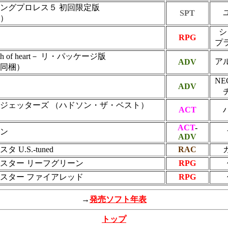
ングプロレス５ 初回限定版
SPT
）
シ
RPG
プ
eath of heart－ リ・パッケージ版
ア
ADV
同梱）
N
ADV
ジェッターズ （ハドソン・ザ・ベスト）
ACT
ACT
-
ン
ADV
U.S.-tuned
RAC
スター リーフグリーン
RPG
スター ファイアレッド
RPG
→
発売ソフト年表
トップ