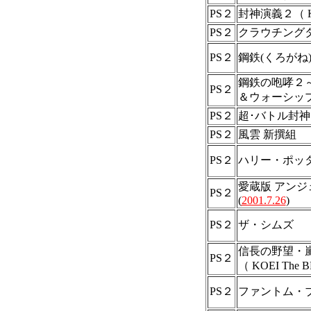
PS２
封神演義２（ KOE
PS２
クラウチング
PS２
鋼鉄(くろが
鋼鉄の咆哮２
PS２
＆ウォーシップ
PS２
超･バトル封神（ K
PS２
風雲 新撰組
PS２
ハリー・ポッ
愛蔵版 アンジェ
PS２
(
2001.7.26
)
PS２
ザ・シムズ
信長の野望・
PS２
（ KOEI The B
PS２
ファントム・