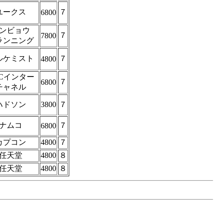
ユークス
７
6800
ンビョウ
７
7800
ランニング
ルケミスト
７
4800
ECインター
７
6800
チャネル
ハドソン
3800
７
ナムコ
７
6800
カプコン
4800
７
任天堂
4800
８
任天堂
4800
８