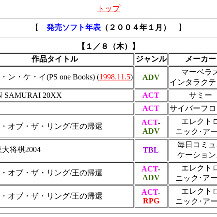
トップ
【
発売ソフト年表
（２００４年１月）
】
【１／８（木）】
作品タイトル
ジャンル
メーカー
マーベラ
ン・ケ・イ(PS one Books) (
1998.11.5
)
ADV
インタラクテ
N SAMURAI 20XX
ACT
サミー
ACT
サイバーフロ
エレクト
ACT
-
・オブ・ザ・リング/王の帰還
ADV
ニック･ア
毎日コミュ
大将棋2004
TBL
ケーション
エレクト
ACT
-
・オブ・ザ・リング/王の帰還
ADV
ニック･ア
エレクト
ACT
-
・オブ・ザ・リング/王の帰還
RPG
ニック･ア