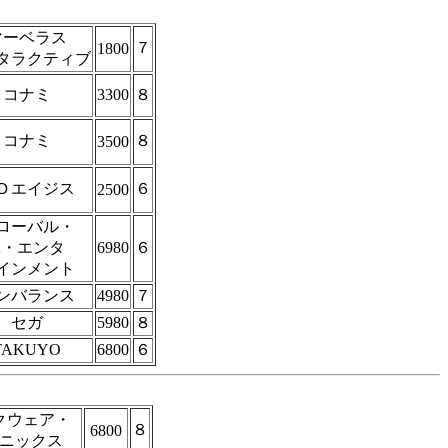
マーベラス
７
1800
タラクティブ
コナミ
3300
８
コナミ
８
3500
Ｄエイジス
６
2500
ローバル・
A・エンタ
6980
６
インメント
ンバランス
4980
７
セガ
5980
８
TAKUYO
6800
６
クウェア・
８
6800
ニックス