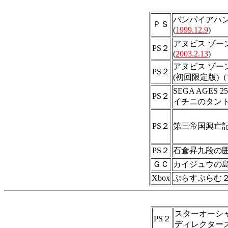
バンパイアハンター
ＰＳ
(
1999.12.9
)
アヌビス ゾー
PS２
(
2003.2.13
)
アヌビス ゾー
PS２
(初回限定版)
SEGA AGES 2
PS２
イチニのタン
PS２
第三帝国興亡
PS２
石倉昇九段の囲
ＧＣ
カイジュウの
Xbox
ぷらすぷらむ
スターオーシャン Ti
PS２
ディレクターズ