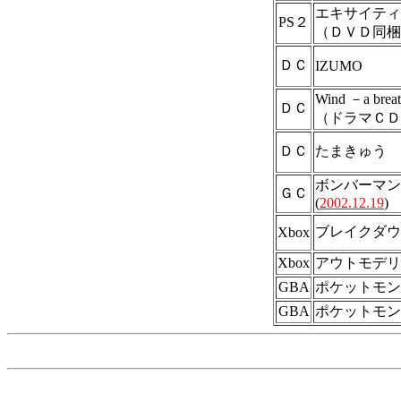
エキサイティ
PS２
（ＤＶＤ同梱
ＤＣ
IZUMO
Wind －a br
ＤＣ
（ドラマＣＤ
ＤＣ
たまきゅう
ボンバーマン
ＧＣ
(
2002.12.19
)
ブレイクダウ
Xbox
Xbox
アウトモデリスタ 
GBA
ポケットモン
GBA
ポケットモン