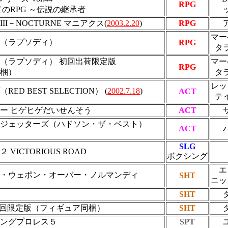
RPG
てのRPG ～伝説の継承者
II－NOCTURNE マニアクス(
2003.2.20
)
RPG
マー
（ラプソディ）
RPG
タ
（ラプソディ） 初回出荷限定版
マー
RPG
梱）
タ
レッ
ED BEST SELECTION） (
2002.7.18
)
ACT
テ
ー ヒゲヒゲだいせんそう
ACT
ジェッターズ（ハドソン・ザ・ベスト）
ACT
SLG
VICTORIOUS ROAD
ボクシング
エ
・ウェポン・オーバー・ノルマンディ
SHT
ニッ
SHT
 初回限定版（フィギュア同梱）
SHT
ングプロレス５
SPT