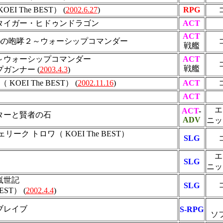
I The BEST） (
2002.6.27
)
RPG
タイガー・ヒドゥンドラゴン
ACT
ACT
ね)の咆哮２～ウォーシップコマンダー
戦艦
～ウォーシップコマンダー
ACT
戦艦
ガンナー (
2003.4.3
)
OEI The BEST） (
2002.11.16
)
ACT
ACT
エ
ACT
-
ターと賢者の石
ADV
ニッ
リーク トロワ（ KOEI The BEST）
SLG
エ
SLG
ニッ
嵐世記
SLG
EST） (
2002.4.4
)
ブレイブ
S-RPG
ソ