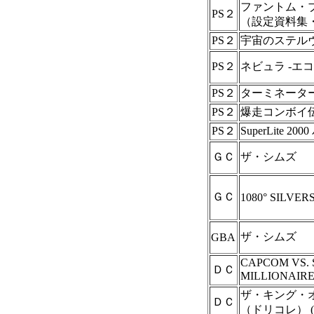
ファントム・
PS２
（設定資料集
PS２
宇宙のステル
PS２
ネビュラ -エ
PS２
ターミネーター
PS２
爆走コンボイ
PS２
SuperLite 
ＧＣ
ザ・シムズ
ＧＣ
1080° SILVE
ザ・シムズ
GBA
CAPCOM VS. 
ＤＣ
MILLIONAIR
ザ・キング・オ
ＤＣ
（ドリコレ） (