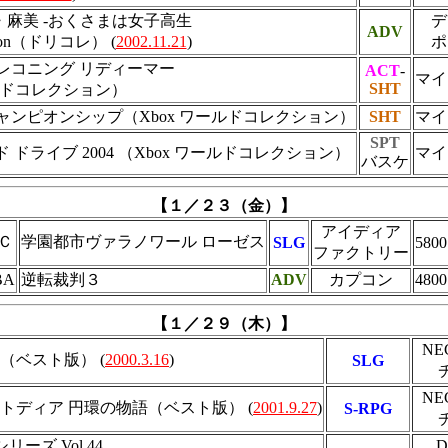
麻美 -おくさまは女子高生
デ
ADV
Edition（ドリコレ） (
2002.11.21
)
ポ
レコニング リディーマー
ACT
-
マイ
SHT
ールドコレクション）
ャンピオンシップ（Xbox ワールドコレクション）
SHT
マイ
SPT
 ドライブ 2004 （Xbox ワールドコレクション）
マイ
バスケ
【１／２３（金）】
アイディア
Ｃ
学園都市ヴァラノワール ローゼス
SLG
5800
ファクトリー
BA
逆転裁判３
ADV
カプコン
4800
【１／２９（木）】
N
（ベスト版） (
2000.3.16
)
SLG
N
トディア 円環の物語（ベスト版） (
2001.9.27
)
S-RPG
シリーズ Vol.44