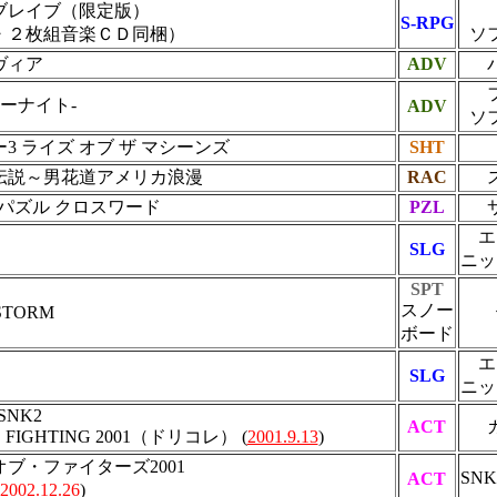
ブレイブ（限定版）
S-RPG
・２枚組音楽ＣＤ同梱）
ソ
ヴィア
ADV
コーナイト-
ADV
ソ
3 ライズ オブ ザ マシーンズ
SHT
伝説～男花道アメリカ浪漫
RAC
2000 パズル クロスワード
PZL
エ
SLG
ニッ
SPT
スノー
RSTORM
ボード
エ
SLG
ニッ
SNK2
ACT
E FIGHTING 2001（ドリコレ） (
2001.9.13
)
ブ・ファイターズ2001
SN
ACT
2002.12.26
)