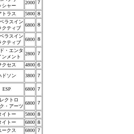
７
2000
ッシャー
アトラス
5800
８
ベラスイン
８
6800
ラクティブ
ベラスイン
８
6800
ラクティブ
ド・エンタ
７
2800
インメント
サクセス
4800
６
ハドソン
3800
７
ESP
6800
７
レクトロ
７
6800
ク・アーツ
タイトー
5800
８
タイトー
6800
８
ユークス
6800
７