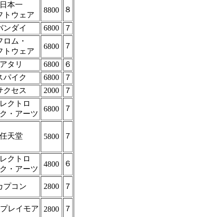
日本一
８
8800
フトウェア
バンダイ
6800
７
フロム・
７
6800
フトウェア
アタリ
6800
６
スパイク
6800
７
サクセス
2000
７
レクトロ
７
6800
ク・アーツ
任天堂
７
5800
レクトロ
６
4800
ク・アーツ
カプコン
2800
７
Kプレイモア
７
2800