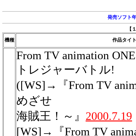
発売ソフト
【
機種
作品タイ
From TV animation ON
トレジャーバトル!
([WS]→『From TV ani
めざせ
海賊王！～』
2000.7.19
[WS]→『From TV anim