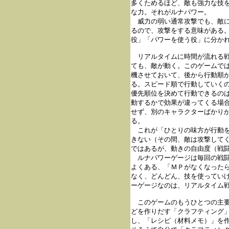
多くためるほど、敵も強力な技を
な力。それがルナパワー。

　威力の弱い通常攻撃でも、敵に
るので、攻撃をする意味がある。
役」「パワーを使う役」に分かれ
　リアルタイムに時間が流れる戦
ても、敵が動く。このゲームでは
機させておいて、後から行動順が
る。スピード順で行動していくの
優先順位を決めて行動できるのは
動するかで効果が違ってくる場合
せず、別のキャラクターばかりが
る。

　これが「ひとりの味方が行動を
きない（その間、敵は攻撃してく
ではあるが、動きの自由度（戦闘
　ルナパワーゲージは毎回の戦闘
よくある、「ＭＰがなくなったら
なく、どんどん、技を使っていけ
ーゲージなのは、リアルタイム戦
　このゲームのもうひとつの主要
どを作りだす「クラフティング」
し、「レシピ（材料メモ）」を作