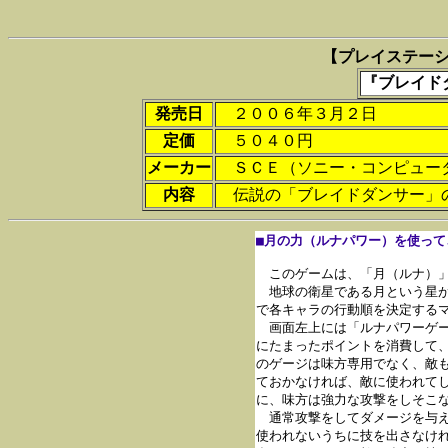
【プレイステー
『ブレイド
発売日
２００６年３月２日
定価
５０４０円
メーカー
ＳＣＥ（ソニー・コンピュータ
内容
伝説の「ブレイドダンサー」
■月の力（ルナパワー）を使って
　このゲームは、「月（ルナ）」
　地球の衛星である月という星が
で各キャラの行動順を決定するマ
　画面左上には「ルナパワーゲー
にたまったポイントを消費して、
のゲージは味方専用でなく、敵も
ておかなければ、敵に使われてし
に、味方は強力な攻撃をしそこな
　通常攻撃をしてダメージを与え
使われないうちに技を出さなけれ