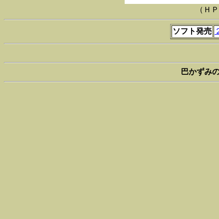
（ＨＰ登
ソフト発売
巴かずみ