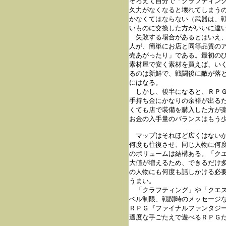
そろえて自分で「クラフティング
久力がなくなると壊れてしまうの
かなくてはならない（武器は、戦
いものに交換した方がいいに違い
　失敗する場合があるとはいえ、
人が、簡単にお店と同等品質のア
売あがったり」である。最初のひ
素材屋で安く素材を買えば、いく
るのは新鮮で、戦闘後に敵が落と
にはなる。

　しかし、後半になると、ＲＰＧ
手持ち金にかなりの余裕が出るた
くても店で装備を購入した方が楽
お金の入手量のバランスはもう少
　マップはそれほど広くはないが
何度も往復させ、同じ人物に何度
のボリュームは結構ある。「クエ
大値が増えるため、できるだけ多
の人物にも何度も話しかける必要
うまい。

　「クラフティング」や「クエス
ベル制限、戦闘時のメッセージな
ＲＰＧ『ファイナルファンタジー
適度な手ごたえで遊べるＲＰＧだ