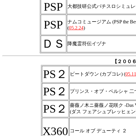
PSP
大都技研公式パチスロシミュレータ
PSP
ナムコミュージアム (PSP the Bes
(
05.2.24
)
ＤＳ
降魔霊符伝イヅナ
【２００
PS２
ビートダウン (カプコレ) (
05.11
PS２
プリンス・オブ・ペルシャ 二
PS２
薔薇ノ木ニ薔薇ノ花咲ク -Das Ver
(ダス フェアシュブレッヒェン)
X360
コール オブ デューティ ２