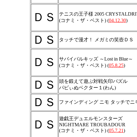
ＤＳ
テニスの王子様 2005 CRYSTALDRI
(コナミ・ザ・ベスト) (
04.12.30
)
ＤＳ
タッチで漫才！ メガミの笑壺ＤＳ
ＤＳ
サバイバルキッズ ～Lost in Blue～
(コナミ・ザ・ベスト) (
05.8.25
)
ＤＳ
頭を鍛えて遊ぶ対戦矢印パズル
パピぃぬベクター１(わん)
ＤＳ
ファインディング ニモ タッチでニ
遊戯王デュエルモンスターズ
ＤＳ
NIGHTMARE TROUBADOUR
(コナミ・ザ・ベスト) (
05.7.21
)