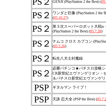
PS２
GENJI (PlayStation 2 the Best) (
05
PS２
ワンダと巨像 (PlayStation 2 the Be
(
05.10.27
)
PS２
第３次スーパーロボット大戦α 
(PlayStation 2 the Best) (
05.7.28
)
PS２
ナムコ クロス カプコン (PlayStation 
(
05.5.26
)
PS２
転生八犬士封魔録
必勝パチンコ★パチスロ攻略シリー
PS２
CR新世紀エヴァンゲリオン・
＆パチスロ新世紀エヴァンゲリ
PSP
ギタルマン ライブ！
PSP
天誅 忍大全 (PSP the Best) (
05.7.