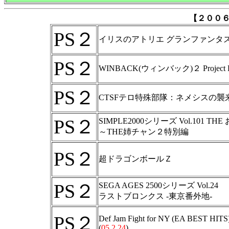
【２００
PS２
イリスのアトリエ グランファンタ
PS２
WINBACK(ウィンバック)２ Project Po
PS２
CTSFテロ特殊部隊：ネメシスの襲
PS２
SIMPLE2000シリーズ Vol.101 T
～THE姉チャン２特別編
PS２
超ドラゴンボールＺ
PS２
SEGA AGES 2500シリーズ Vol.24
ラストブロンクス -東京番外地-
PS２
Def Jam Fight for NY (EA BEST HITS
(
05.2.24
)