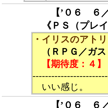
【’０６ ６
《ＰＳ（プレ
・イリスのアトリ
（ＲＰＧ／ガスト
【期待度：４】
------------------------
いい感じ。
【’０６ ６