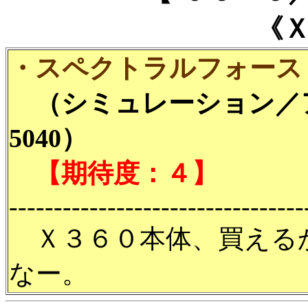
《
・スペクトラルフォース
（シミュレーション／
5040）
【期待度：４】
---------------------------------
Ｘ３６０本体、買える
なー。