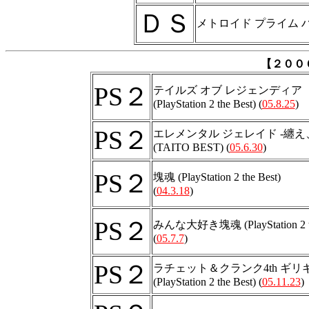
ＤＳ
メトロイド プライム 
【２００
PS２
テイルズ オブ レジェンディア
(PlayStation 2 the Best) (
05.8.25
)
PS２
エレメンタル ジェレイド -纏え
(TAITO BEST) (
05.6.30
)
PS２
塊魂 (PlayStation 2 the Best)
(
04.3.18
)
PS２
みんな大好き塊魂 (PlayStation 2 th
(
05.7.7
)
PS２
ラチェット＆クランク4th ギ
(PlayStation 2 the Best) (
05.11.23
)