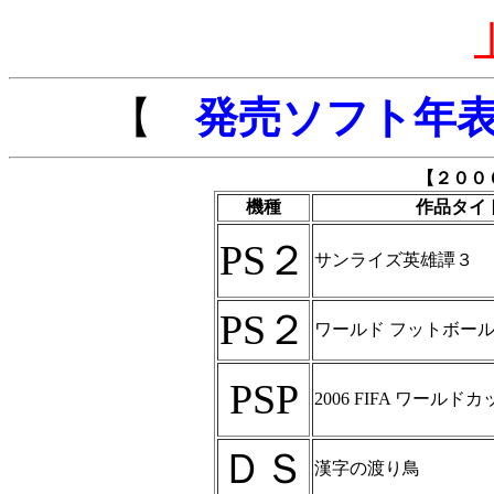
【
発売ソフト年
【２００
機種
作品タイ
PS２
サンライズ英雄譚３
PS２
ワールド フットボール
PSP
2006 FIFA ワール
ＤＳ
漢字の渡り鳥