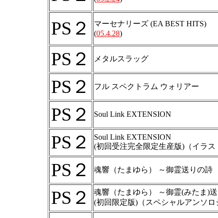
PS２
マーセナリーズ (EA BEST HITS)
(
05.4.28
)
PS２
メタルスラッグ
PS２
フル スペクトラム ウォリアー
PS２
Soul Link EXTENSION
PS２
Soul Link EXTENSION
(初回受注完全限定生産版)（イラス
PS２
魂響（たまゆら） ～御霊送りの詩
PS２
魂響（たまゆら） ～御霊(みたま)
(初回限定版)（スペシャルアンソ