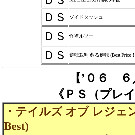
ＤＳ
ＤＳ
ゾイドダッシュ
ＤＳ
怪盗ルソー
ＤＳ
逆転裁判 蘇る逆転 (Best Price！)
【’０６ 
《ＰＳ（プレ
・テイルズ オブ レジェンディア 
Best)