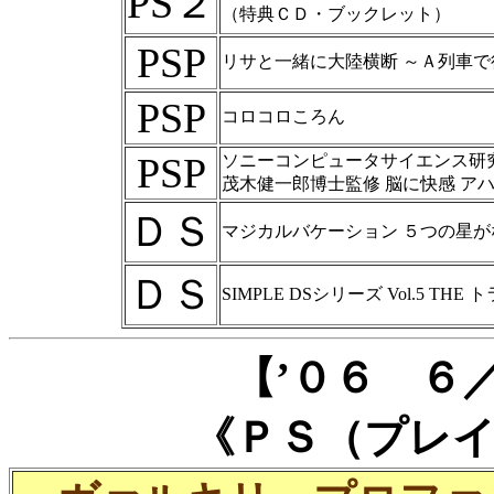
PS２
（特典ＣＤ・ブックレット）
PSP
リサと一緒に大陸横断 ～Ａ列車で
PSP
コロコロころん
PSP
ソニーコンピュータサイエンス研
茂木健一郎博士監修 脳に快感 ア
ＤＳ
マジカルバケーション ５つの星が
ＤＳ
SIMPLE DSシリーズ Vol.5 THE 
【’０６ ６
《ＰＳ（プレ