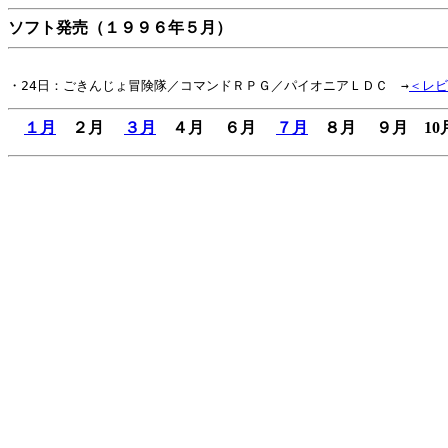
ソフト発売（１９９６年５月）
・24日：ごきんじょ冒険隊／コマンドＲＰＧ／パイオニアＬＤＣ　→
＜レビ
１月
２月
３月
４月 ６月
７月
８月 ９月 1