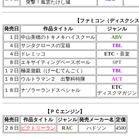
突撃！風雲たけし城
【ファミコン（ディスクシ
発売日
作品タイトル
ジャンル
１日
中山美穂のトキメキハイスクール
ADV
４日
サンタクロースの宝箱
TBL
４日
ドレミッコ
ETC
・音楽
８日
エキサイティングベースボール
SPT
１２日
極楽遊戯（げーむてんごく）
TBL
１８日
ウルトラマン２ 出撃科特隊
ACT
ETC
１８日
ナゾラーランドスペシャル
ディスクマガジン
【ＰＣエンジン】
発売日
作品タイトル
ジャンル
発売メーカー名
定価
２８日
ビクトリーラン
RAC
ハドソン
4500