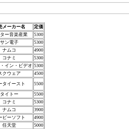
売メーカー名
定価
ター音楽産業
5300
サン電子
5300
ナムコ
4900
コナミ
5300
・イン・ビデオ
5300
スクウェア
4500
ータイースト
5500
タイトー
5500
コナミ
5300
ナムコ
3900
ービーソフト
4900
任天堂
5000