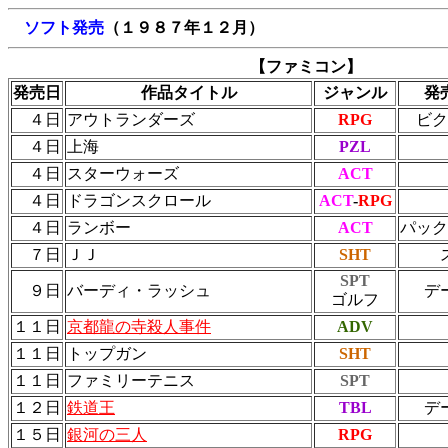
ソフト発売
（１９８７年１２月）
【ファミコン】
発売日
作品タイトル
ジャンル
発
４日
アウトランダーズ
RPG
ビク
４日
上海
PZL
４日
スターウォーズ
ACT
４日
ドラゴンスクロール
ACT
-
RPG
４日
ランボー
ACT
パック
７日
ＪＪ
SHT
SPT
９日
バーディ・ラッシュ
デ
ゴルフ
１１日
京都龍の寺殺人事件
ADV
１１日
トップガン
SHT
１１日
ファミリーテニス
SPT
１２日
鉄道王
TBL
デ
１５日
銀河の三人
RPG