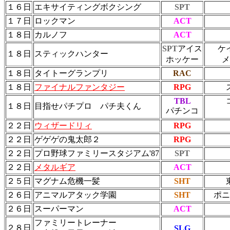
１６日
エキサイティングボクシング
SPT
１７日
ロックマン
ACT
１８日
カルノフ
ACT
SPT
アイス
ケ
１８日
スティックハンター
ホッケー
メ
１８日
タイトーグランプリ
RAC
１８日
ファイナルファンタジー
RPG
TBL
１８日
目指せパチプロ パチ夫くん
パチンコ
２２日
ウィザードリィ
RPG
２２日
ゲゲゲの鬼太郎２
RPG
２２日
プロ野球ファミリースタジアム'87
SPT
２２日
メタルギア
ACT
２５日
マグナム危機一髪
SHT
２６日
アニマルアタック学園
SHT
ポニ
２６日
スーパーマン
ACT
ファミリートレーナー
２８日
SLG