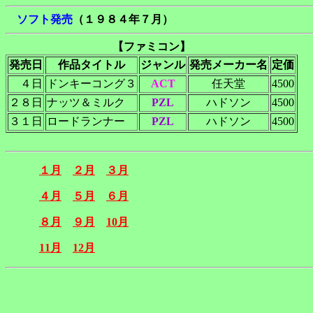
ソフト発売
（１９８４年７月）
【ファミコン】
発売日
作品タイトル
ジャンル
発売メーカー名
定価
４日
ドンキーコング３
ACT
任天堂
4500
２８日
ナッツ＆ミルク
PZL
ハドソン
4500
３１日
ロードランナー
PZL
ハドソン
4500
１月
２月
３月
４月
５月
６月
８月
９月
10月
11月
12月