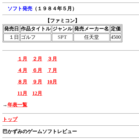
ソフト発売
（１９８４年５月）
【ファミコン】
発売日
作品タイトル
ジャンル
発売メーカー名
定価
１日
ゴルフ
SPT
任天堂
4500
１月
２月
３月
４月
６月
７月
８月
９月
10月
11月
12月
→
年表一覧
トップ
巴かずみのゲームソフトレビュー