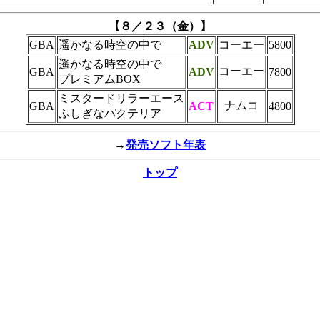
【８／２３（金）】
GBA
遥かなる時空の中で
ADV
コーエー
5800
遥かなる時空の中で
コーエー
GBA
ADV
7800
プレミアムBOX
ミスタードリラーエース
ナムコ
GBA
ACT
4800
ふしぎなパクテリア
→
発売ソフト年表
トップ