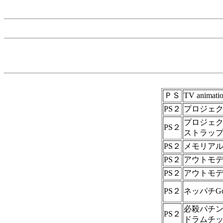
ＰＳ
TV anim
PS２
プロジェ
プロジェク
PS２
ストラップ
PS２
メモリア
PS２
アウトモ
PS２
アウトモデ
PS２
ネッパチG
必殺パチ
PS２
ドラムチ