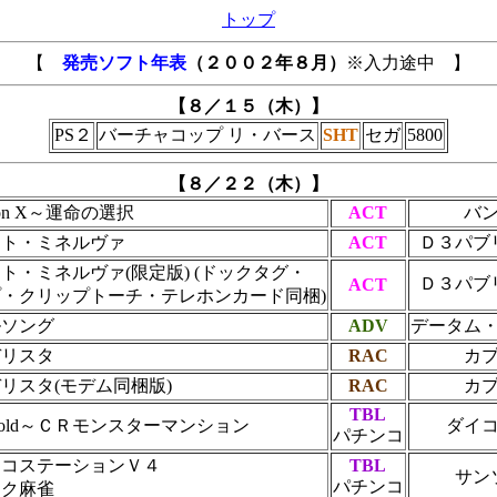
トップ
【
発売ソフト年表
（２００２年８月）
※入力途中 】
【８／１５（木）】
PS２
バーチャコップ リ・バース
SHT
セガ
5800
【８／２２（木）】
ation X～運命の選択
ACT
バ
クト・ミネルヴァ
ACT
Ｄ３パブ
ト・ミネルヴァ(限定版) (ドックタグ・
Ｄ３パブ
ACT
・クリップトーチ・テレホンカード同梱)
ルソング
ADV
データム
デリスタ
RAC
カ
リスタ(モデム同梱版)
RAC
カ
TBL
old～ＣＲモンスターマンション
ダイ
パチンコ
ンコステーションＶ４
TBL
サン
パチンコ
ック麻雀