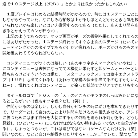
道で１０ステージ以上（げげ★）」とかよりは良かったかもしれない）

　１度プレイをはじめると結構時間がかかるので、時には１ステージごとに
しながらやっていた。なにしろ心拍数は上がるしほとんどかたときも気を抜
いられないから楽しいとはいえ疲労するのである（ただし、あんまり間をあ
ぎるとかえってカンが狂う☆）。

　上記のようであるので、マップ画面がポーズの役割を果たしてくれてるの
にはありがたかった。１ステージ終わってすぐさま次のステージ（たいてい
ューティングがこのタイプであるが）だと疲れるし、ポーズかけるのもステ
開始後あわててやらねばならない。

　コンティニューがつくのは嬉しい（あのキツネさんマークがいいやね）。
にコンティニューは裏技になってて３機使い果たすと即ゲームオーバーとい
品もあるけどそういうのは嫌だ。「スターフォックス」では途中エクストラ
プ（１ＵＰ）も出てくれるし（あれって結構３個全部当てるのむずかしいん
ね～）、慣れてくればコンティニューが余った状態でクリアできたりもする
　タイトルロゴで「ＦＯＸ」の「Ｘ」のところがキツネのしっぽみたいにな
るところがいい（色もキツネ色？だし（笑））。

　仲間がいるのは楽しい。しかし自分がピンチの時に助けを求めてきたりす
で、リーダーとして自分のことより仲間を助けるのを優先させるか、アンド
に勝つためにはまず自分を大切にするかの判断を迫られる時がある。どうし
見殺し（ひどいな～★）にしなければならない時もある（でないと自分がやら
る）。ちょっとつらいが、これは遊びではない（ゲームなんだけどね（笑）
闘いなのだ、などと自分を納得させたりする★（しかし”オレだ、撃つな”と