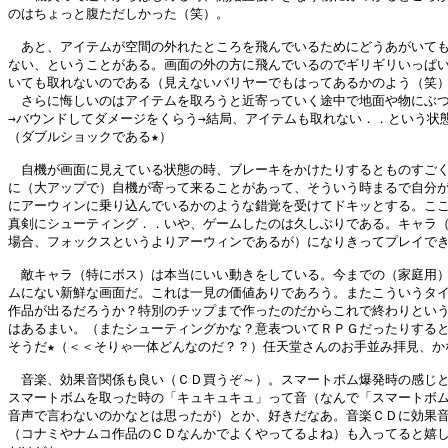
のはちょっと腹ただしかった（笑）。

　あと、アイテムが空間の外れたところを飛んでいるためにどうあがいても
ない、ということがある。画面の外の方に飛んでいるのでギリギリいっぱい
いても取れないのである（見えないバリヤーでもはってあるかのよう（笑）
　さらに悔しいのはアイテムを取ろうと近寄っていく途中で地面や物にぶつ
→バウンドしてダメージをくらう→結局、アイテムも取れない．．という状態
（ダブルショックである★）

　自機が画面に見えている状態の時、ブレーキをかけたりするとものすごく
に（大アップで）自機が寄って来ることがあって、そういう時まるで自分が
にアーウィンに乗り込んでいるかのような錯覚を受けてドキッとする。ここ
真剣にシューティング．．いや、ゲームしたのは久しぶりである。キャラ（
場合、フォックスというよりアーウィンであるが）になりきってプレイでき
　敵キャラ（特にボス）は本当にいい動きをしている。今までの（家庭用）
ムにない新鮮な画面だ。これは一見の価値ありであろう。またこういうタイ
作品が出るだろうか？特別のチップまで作ったのだからこれで終わりという
はあるまい。（またシューティングかな？意表ついてＲＰＧだったりすると
そうだ★（＜＜そりゃ一体どんなのだ？？）任天堂さんのお手並み拝見、かな
　音楽、効果音関係も良い（ＣＤ買うぞ～）。スマートボム爆発時の感じと
スマートボムを取った時の「キュキュキュ」って音（なんで「スマートボム
音声で言わないのかなとは思ったが）とか、好きだなあ。音楽ＣＤに効果音
（コナミやナムコ作品のＣＤなんかでよくやってるよね）も入ってると嬉し