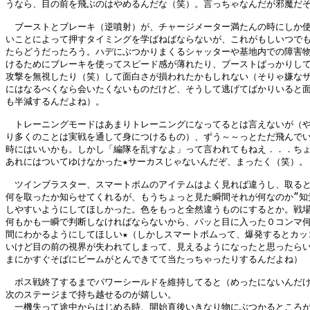
うなら、目の前を飛ぶのはやめるんだな（笑）。言っちゃなんだが邪魔だぞ
　ブーストとブレーキ（逆噴射）が、チャージメーター満たんの時にしか使
いことによって押すタイミングを学ばねばならないが、これがもしいつでも
たらどうだったろう。ハデにぶつかりまくるシャッターや基地内での障害物
けるためにブレーキを使ってスピード感が薄れたり、ブーストばっかりして
攻撃を無視したり（笑）して面白さが損われたかもしれない（そりゃ嫌なザ
にはなるべくなら会いたくないものだけど、そうして逃げてばかりいると面
も半減するんだよね）。

　トレーニングモードはあまりトレーニングになってるとは言えないが（や
り多くのことは実戦を通して身につけるもの）、ずう～～っとただ飛んでい
時にはいいかも。しかし「編隊を乱すなよ」って言われてもねえ．．．ちょ
あれにはついてゆけなかった★サーカスじゃないんだぞ、まったく（笑）。

　ツインブラスター、スマートボムのアイテムはよく見れば違うし、取ると
何を取ったか知らせてくれるが、もうちょっと見た瞬間それが何なのか”知覚
しやすいようにしてほしかった。色をもっと全然違うものにするとか。戦場
何もかも一瞬で判断しなければならないから、パッと目に入った０コンマ何
間にわかるようにしてほしい★（しかしスマートボムって、爆発するとカッコ
いけど目の前の視界が失われてしまって、見えるようになったと思ったらい
まにかすぐそばにビームがとんできてて当たっちゃったりするんだよね）

　ボス戦終了するまでパワーシールドを維持してると（めったにないんだけ
次のステージまで持ち越せるのが嬉しい。

　一機失って途中からはじめる時、開始直後いきなり物にぶつかるところが