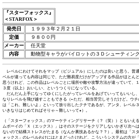
『スターフォックス』
＜STARFOX＞
発売日
１９９３年２月２１日
定価
９８００円
メーカー
任天堂
内容
動物型キャラがパイロットの３Ｄシューティン
　レベルにわけてそれをマップ（ビジュアル）にしたのは良いと思う。普通
ベルが違っても内容は同じで、ただ難易度だけがアップする作品がほとんど
思うけれど、この作品はレベルごとに場所や敵や攻撃方法が違っていて、１
３度（以上）おいしい、というつくりになっている。

　だんだん上手になってゆくにしたがってレベルをあげていってもいいし、
なりレベルを飛び越すこともできる（←ただ、相当苦労しそうだけど。ウチの
は「これ、難しいよ」といって放り出したクチであるが、アンタ、レベル３
いきなりはじめてればそりゃ～難しいって★）。

（「スターフォックス」のマーケティングリサーチ（？（笑））ともいえる
ムボーイの「Ｘ（エックス）」はそのステージをクリアしないかぎり次へは
ないので結構ストレスがたまる（なんか裏技あるかな？？）。最初は「スタ
ォックス」のレベルわけにはとまどったけれど、こういうシステムの方が「