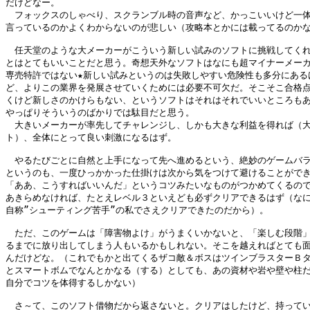
だけどなー。

　フォックスのしゃべり、スクランブル時の音声など、かっこいいけど一体
言っているのかよくわからないのが悲しい（攻略本とかには載ってるのかな
　任天堂のような大メーカーがこういう新しい試みのソフトに挑戦してくれ
とはとてもいいことだと思う。奇想天外なソフトはなにも超マイナーメーカ
専売特許ではない★新しい試みというのは失敗しやすい危険性も多分にあるけ
ど、よりこの業界を発展させていくためには必要不可欠だ。そこそこ合格点
くけど新しさのかけらもない、というソフトはそれはそれでいいところもあ
やっぱりそういうのばかりでは駄目だと思う。

　大きいメーカーが率先してチャレンジし、しかも大きな利益を得れば（大
ト）、全体にとって良い刺激になるはず。

　やるたびごとに自然と上手になって先へ進めるという、絶妙のゲームバラ
というのも、一度ひっかかった仕掛けは次から気をつけて避けることができ
「ああ、こうすればいいんだ」というコツみたいなものがつかめてくるので
あきらめなければ、たとえレベル３といえども必ずクリアできるはず（なに
自称”シューティング苦手”の私でさえクリアできたのだから）。

　ただ、このゲームは「障害物よけ」がうまくいかないと、「楽しむ段階」
るまでに放り出してしまう人もいるかもしれない。そこを越えればとても面
んだけどな。（これでもかと出てくるザコ敵＆ボスはツインブラスターＢタ
とスマートボムでなんとかなる（する）としても、あの資材や岩や壁や柱だ
自分でコツを体得するしかない）

　さ～て、このソフト借物だから返さないと。クリアはしたけど、持ってい