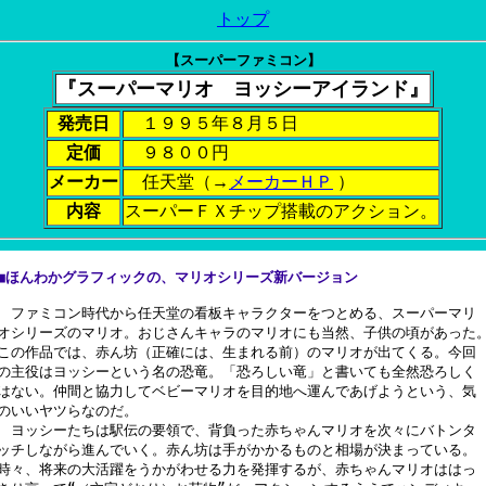
トップ
【スーパーファミコン】
『スーパーマリオ ヨッシーアイランド』
発売日
１９９５年８月５日
定価
９８００円
メーカー
任天堂（→
メーカーＨＰ
）
内容
スーパーＦＸチップ搭載のアクション。
■ほんわかグラフィックの、マリオシリーズ新バージョン
　ファミコン時代から任天堂の看板キャラクターをつとめる、スーパーマリ

オシリーズのマリオ。おじさんキャラのマリオにも当然、子供の頃があった。
この作品では、赤ん坊（正確には、生まれる前）のマリオが出てくる。今回

の主役はヨッシーという名の恐竜。「恐ろしい竜」と書いても全然恐ろしく

はない。仲間と協力してベビーマリオを目的地へ運んであげようという、気

のいいヤツらなのだ。

　ヨッシーたちは駅伝の要領で、背負った赤ちゃんマリオを次々にバトンタ

ッチしながら進んでいく。赤ん坊は手がかかるものと相場が決まっている。

時々、将来の大活躍をうかがわせる力を発揮するが、赤ちゃんマリオははっ
