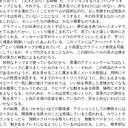
きり言って“（文字どおり）お荷物”だ。アクションするうえでハンディキ

ャップとなる。それでも、どこかに置き去りにするわけにはいかない。赤ち

ゃんマリオを連れていくことがゲームの目的なのだ。もし失敗すれば現在の

マリオは生存していないことになり、そうすると、今の任天堂もなかったか

もしれない。ヨッシーたちの使命は、かなり重要なのである。

　グラフィックの出来がとにかくすばらしい。夢のある色づかいとタッチで、
とてもあたたかい。じっくり描きこまれていて、見ていると楽しい気分にさ

せてくれる。メッセージ文字やウィンドウのデザインにいたるまで、手づく

り感覚が画面いっぱいにあふれている。このソフトには“スーパーＦＸチッ

プ”という特殊チップが積まれていて、より高度なグラフィック表現を可能

にしているが、チップの力もさることながら、この絵のレベルの高さは描き

手の実力と根気によるものだろう。

　特別なチップまで使っているのだから、普通のアクションゲームではなく、
グラフィックに凝りまくったものをつくろう－－それが、この作品のテーマ

であるかのようだ。絵を見せることに重きを置くという大前提は、同時にゲ

ームの性質を決定する。今までのマリオシリーズのように、目にも止まらぬ

スピードで一気に駆け抜けてゆかれては、いい絵を用意した意味がなくなる。
絵を鑑賞してもらうためには、スピーディな動きをある程度、犠牲にせざる

をえなくなる。そのためか、テンポは非常にゆっくりだ。背景のどの部分も

「私を見て！」と自己主張の念波を発しているので、目をとめないわけには

いかなくなる。

　その結果、息もつかせないほどの緊張感・アクションとしての爽快さには、
少々欠ける。開発陣も当然そのことは意識していると思われる。カウントダ

ウンをとったり、強制スクロールを取りいれたり、無敵モードをつくったり

して、動きあるプレイになるようにしているのはわかる。しかし、根本的な
