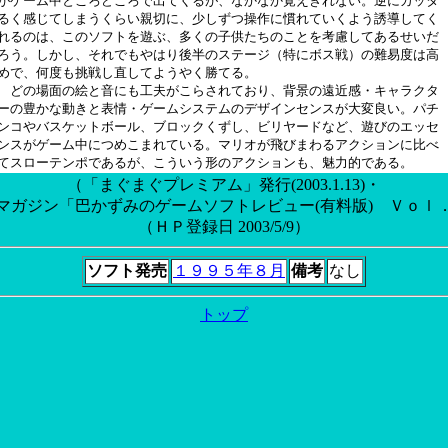
がゲーム中ところどころで出てくるが、なかなか覚えきれない。逆にカッタ

るく感じてしまうくらい親切に、少しずつ操作に慣れていくよう誘導してく

れるのは、このソフトを遊ぶ、多くの子供たちのことを考慮してあるせいだ

ろう。しかし、それでもやはり後半のステージ（特にボス戦）の難易度は高

めで、何度も挑戦し直してようやく勝てる。

　どの場面の絵と音にも工夫がこらされており、背景の遠近感・キャラクタ

ーの豊かな動きと表情・ゲームシステムのデザインセンスが大変良い。パチ

ンコやバスケットボール、ブロックくずし、ビリヤードなど、遊びのエッセ

ンスがゲーム中につめこまれている。マリオが飛びまわるアクションに比べ

（「まぐまぐプレミアム」発行(2003.1.13)・
マガジン「巴かずみのゲームソフトレビュー(有料版) Ｖｏｌ
（ＨＰ登録日 2003/5/9）
ソフト発売
１９９５年８月
備考
なし
トップ