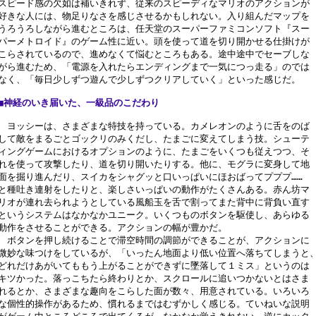
スピード感の欠如は補いきれず、従来のスピーディなマリオのアクションが

好きな人には、物足りなさを感じさせるかもしれない。入り組んだマップを

うろうろしながら進むところは、任天堂のスーパーファミコンソフト『スー

パーメトロイド』のゲーム性に近い。頭を使って道を切り開かせる仕掛けが

こらされているので、進めなくて悩むところもある。途中途中でセーブしな

がら進むため、「電源を入れたらエンディングまで一気につっ走る」のでは

なく、「毎日少しずつ遊んで少しずつクリアしていく」といった感じだ。

■神経のいき届いた、一級品のこだわり
　ヨッシーは、さまざまな特技を持っている。カメレオンのように舌をのば

して敵をまるごとゴックリのみくだし、たまごに変えてしまう技。シューテ

ィングゲームにおけるオプションのように、たまごをいくつも従えつつ、そ

れを使って攻撃したり、道を切り開いたりする。他に、モグラに変身して地

面を掘り進んだり、スイカをシャグッと口いっぱいにほおばってプププ……

と種吐き連射をしたりと、楽しさいっぱいの動作がたくさんある。赤ん坊マ

リオが連れ去られようとしている風船玉を舌で割ってまた背中に背負い直す

というシステムはなかなかユニーク。いくつものボタンを駆使し、あらゆる

動作をさせることができる。アクションの幅が豊かだ。

　ボタンを押し続けることで滞空時間の調節ができることが、アクションに

微妙な味つけをしているが、「いったん地面より低い位置へ落ちてしまうと、
どれだけあがいてももう上がることができずに墜落して１ミス」というのは

キツかった。落っこちたら終わりとか、スクロールに追いつかないとはさま

れるとか、さまざまな趣向をこらした面が数々、用意されている。いろいろ

な個性的操作があるため、慣れるまではむずかしく感じる。ていねいな説明
