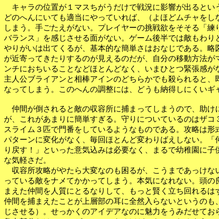
　キャラの位置が１マスちがうだけで戦況に影響が出るという
どのへんにいても適当にやっていれば、（よほどムチャをしな
しまう。手ごたえがない。プレイヤーの挑戦欲をそそる「練り
バランス」を感じさせる面がない。ゲーム後半では敵もわりと
やりがいは出てくるが、基本的な簡単さはおなじである。略図
が近寄ってきたりするのが見えるのだが、自分の移動方法がマ
ンチにおちいることなどほとんどなく、いまひとつ緊張感がな
主人公ブライアンと相棒アインのどちらかでも殺られると、即
なってしまう。このへんの調整には、どうも納得しにくいギャ
　仲間が倒されると敵の収容所に捕まってしまうので、助けに
が、これがあまりに簡単すぎる。守りについているのはザコ３
スライム３匹で門番をしているようなものである。攻略は形式
パターンに変化がなく、毎回ほとんど変わりばえしない。「何
り戻す！」といった意気込みは必要なく、まるで幼稚園に子供
な気軽さだ。

　収容所攻略がやたら大変なのも困るが、こうまであっけない
っている敵をナメてかかってしまう。本気になれない。頭の良
まえた仲間を人質にとるなりして、もっと賢く立ち回れるはず
仲間を捕まえたことが上層部の耳に全然入らないというのも、
じさせる）。せっかくのアイデアなのに魅力をうみだせておら