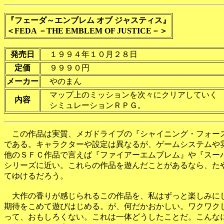
『フェーダ～エンブレム オブ ジャスティス』
＜FEDA －THE EMBLEM OF JUSTICE－＞
発売日
１９９４年１０月２８日
定価
９９９０円
メーカー
やのまん
マップ上のミッションを次々にクリアしてい
内容
シミュレーションＲＰＧ。
　この作品は実質、メガドライブの『シャイニング・フォース
である。キャラクターや設定は異なるが、ゲームシステムや雰
他のＳＦＣ作品で言えば『ファイアーエムブレム』や『スーパ
シリーズに近い。これらの作品を遊んだことがあるなら、たや
てゆけるだろう。

　大作の香りが感じられるこの作品を、私はずっと楽しみにし
期待をこめて遊びはじめる。が、何だかおかしい。ワクワクし
って、おもしろくない。これは一体どうしたことだ。こんなに