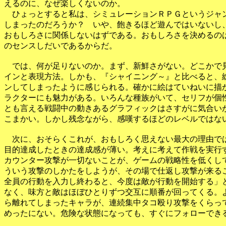
えるのに、なぜ楽しくないのか。

　ひょっとすると私は、シミュレーションＲＰＧというジャン
しまったのだろうか？　いや、飽きるほど遊んではいないし、
おもしろさに関係しないはずである。おもしろさを決めるのは
のセンスしだいであるからだ。

　では、何が足りないのか。まず、新鮮さがない。どこかで見
インと表現方法。しかも、『シャイニング～』と比べると、総
ンしてしまったように感じられる。確かに絵はていねいに描か
ラクターにも魅力がある。いろんな種族がいて、セリフが個性
とも言える戦闘中の動きあるグラフィックはさすがに気合いが
こまかい。しかし残念ながら、感嘆するほどのレベルではない
　次に、おそらくこれが、おもしろく思えない最大の理由では
目的達成したときの達成感が薄い。考えに考えて作戦を実行す
カウンター攻撃が一切ないことが、ゲームの戦略性を低くして
ういう攻撃のしかたをしようが、その場で仕返し攻撃が来るこ
全員の行動を入力し終わると、今度は敵が行動を開始する」と
なく、味方と敵はほぼひとりずつ交互に順番が回ってくる。よ
ら離れてしまったキャラが、連続集中タコ殴り攻撃をくらって
めったにない。危険な状態になっても、すぐにフォローできる