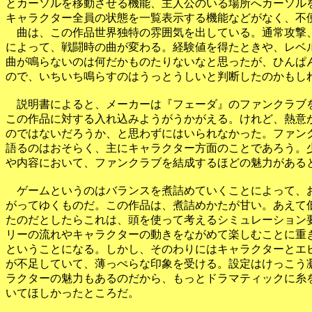
とカーソルを移動させる機能、主人公のいる場所へカーソルを
キャラクター全員の状態を一覧表示する機能などがなく、不便
　曲は、この作品世界独特の雰囲気を出している。通常攻撃、
によって、戦闘時の曲が変わる。経験値を得たときや、レベル
曲が鳴らないのは何だかものたりないなと思ったが、ひんぱん
ので、いちいち鳴らすのはうっとうしいと判断したのかもしれ
　説明書によると、メーカーは『フェーダ』のファンクラブを
この作品に対する入れ込みようがうかがえる。けれど、熱意が
のではないだろうか、と思わずにはいられなかった。ファンク
語るのはおそらく、主にキャラクター方面のことであろう。少
や内容において、ファンクラブを結成するほどの魅力があると
　ゲームというのはバランスを煮詰めていくことによって、お
がってゆくものだ。この作品は、煮詰めかたが甘い。あえて低
たのだとしたらこれは、頭を使って考えるシミュレーション要
リーの流れやキャラクターの動きをながめて楽しむことに重き
ということになる。しかし、そのわりにはキャラクターとエピ
が不足していて、薄っぺらな印象を受ける。設定はけっこう凝
ラクターの魅力もあるのだから、もっとドラマティックに糸を
いてほしかったところだ。
