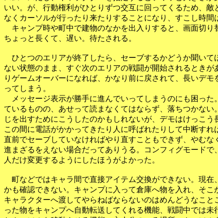
いい。が、行動権利がひとりずつ交互に回ってくるため、敵と
なくカーソルが行ったり来たりすることになり、すこし時間は
　キャンプ時や町中で建物のなかを出入りすると、画面切り替
ちょっと長くて、遅い。待たされる。

　ひとつのエリアが終了したら、セーブするかどうか聞いてほ
ない状態のまま、すぐ次のエリアの戦闘が開始されるときがあ
りゲームオーバーになれば、かなり前に戻されて、長いデモを
ってしまう。

　メッセージ表示が勝手に進んでいってしまうのにも困った。
ているものの、あせって読まなくてはならず、落ちつかない。
じを出すためにこうしたのかもしれないが、デモはけっこう長
この間に電話がかかってきたり人に呼ばれたりして中断すれば
直前でセーブしていなければやり直すこともできず、やむなく
進まざるをえない場合だってありうる。コンフィグモードで、
人だけ変更するようにしたほうがよかった。

　町などではキャラ間で直接アイテム交換ができない。現在、
かも確認できない。キャンプに入って倉庫へ物を入れ、そこか
キャラクターへ渡してやらねばならないのはめんどうなことこ
った物をキャンプへ自動転送してくれる機能、戦闘中では未行