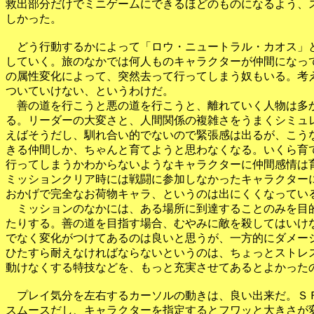
救出部分だけでミニゲームにできるほどのものになるよう、ス
しかった。

　どう行動するかによって「ロウ・ニュートラル・カオス」と
していく。旅のなかでは何人ものキャラクターが仲間になって
の属性変化によって、突然去って行ってしまう奴もいる。考え
ついていけない、というわけだ。

　善の道を行こうと悪の道を行こうと、離れていく人物は多か
る。リーダーの大変さと、人間関係の複雑さをうまくシミュレ
えばそうだし、馴れ合い的でないので緊張感は出るが、こうな
きる仲間しか、ちゃんと育てようと思わなくなる。いくら育て
行ってしまうかわからないようなキャラクターに仲間感情は育
ミッションクリア時には戦闘に参加しなかったキャラクターに
おかげで完全なお荷物キャラ、というのは出にくくなっている
　ミッションのなかには、ある場所に到達することのみを目的
たりする。善の道を目指す場合、むやみに敵を殺してはいけな
でなく変化がつけてあるのは良いと思うが、一方的にダメージ
ひたすら耐えなければならないというのは、ちょっとストレス
動けなくする特技などを、もっと充実させてあるとよかったの
　プレイ気分を左右するカーソルの動きは、良い出来だ。ＳＦ
スムースだし、キャラクターを指定するとフワッと大きさが変