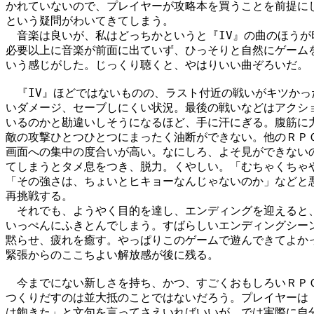
かれていないので、プレイヤーが攻略本を買うことを前提にし
という疑問がわいてきてしまう。

　音楽は良いが、私はどっちかというと『IV』の曲のほうが
必要以上に音楽が前面に出ていず、ひっそりと自然にゲームを
いう感じがした。じっくり聴くと、やはりいい曲ぞろいだ。

　『IV』ほどではないものの、ラスト付近の戦いがキツかっ
いダメージ、セーブしにくい状況。最後の戦いなどはアクショ
いるのかと勘違いしそうになるほど、手に汗にぎる。腹筋に力
敵の攻撃ひとつひとつにまったく油断ができない。他のＲＰＧ
画面への集中の度合いが高い。なにしろ、よそ見ができないの
てしまうとタメ息をつき、脱力。くやしい。「むちゃくちゃや
「その強さは、ちょいとヒキョーなんじゃないのか」などと悪
再挑戦する。

　それでも、ようやく目的を達し、エンディングを迎えると、
いっぺんにふきとんでしまう。すばらしいエンディングシーン
黙らせ、疲れを癒す。やっぱりこのゲームで遊んできてよかっ
緊張からのここちよい解放感が後に残る。

　今までにない新しさを持ち、かつ、すごくおもしろいＲＰＧ
つくりだすのは並大抵のことではないだろう。プレイヤーは「
は飽きた」と文句を言ってさえいればいいが、では実際に自分