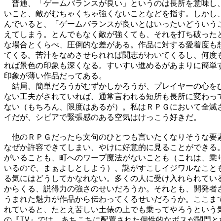
　普通、「ゲームバランスが良い」というのは長所を意味し、
いこと、敵がむちゃくちゃ強くないことなどを指す。しかし、
んでいると、「ゲームバランスが良いとはいったいどういうこ
えてしまう。とんでもなく敵が強くても、それを打ち破ったと
な場合とくらべ、圧倒的な差がある。作品に対する愛着度も想
てくる。苦汁をなめさせられれば闘志がわいてくるし、何度も
れば景色の印象も深くなる。すいすい進めるがあまりに簡単す
印象が薄い作品だってある。

　結局、簡単だろうがむずかしかろうが、プレイヤーの心をひ
ない工夫がされていれば、通常言われる短所も長所に変わって
ない（もちろん、限度はあるが）。私はＲＰＧにおいて全滅さ
イだが、シビアで緊張感のある空気はけっこう好きだ。

　他のＲＰＧだったら文句のひとつも言いたくなりそうな要素
なぜか許容できてしまい、やけに好意的に見ることができる。
がいることも、町へのワープ魔法がないことも（これは、乗り
いるので、まぁよしとしよう）、謎がすこしイジワルなことも
る気にはどうしてかなれない。多くの人に受け入れられている
からくる、説得力の強さのせいだろうか。それとも、開発者さ
うまれた魅力が作品から伝わってくるせいだろうか。ここまで
れていると、たとえ苦しい土俵の上でも乗ってやろうという気
の『IV』では、あちこちに配置された個性的なボスが関門と