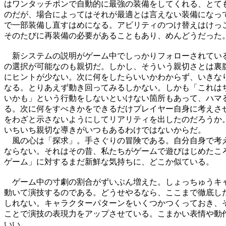
はワンタッチポンで自動的に最強の装備をしてくれる、とても
のだが、場合によってはそれが最適とは言えない装備になって
で一部装備し直すはめになる。アビリティのつけ替えはけっこ
そのたびに再装備の必要があることもあり、めんどうだった。
　新システムの説明がゲーム中でしっかりフォローされている
の選択が可能なのも親切だ。しかし、そういう親切さとは裏腹
にヒントが少ない。次に何をしたらいいかわからず、いきなり
なる。とりあえず動き回ってみるしかない。しかも「これはち
いかも」という行動をしないといけない箇所もあって、ハマる
る。次に何をすべきかをできるだけプレイヤー自身に考えさせ
をわざと示さないようにしてリアリティを出したのだろうか。
いちいち親切な導きがいつもあるわけではないからだ。

　風の心は「探求」。手さぐりの冒険である。自分自身で考え
ならない。それはその昔、私たちがゲームで遊びはじめたころ
ゲーム」に対するまだ新鮮な気持ちに、どこか似ている。

　ゲーム中の寸劇の割合がずいぶん増えた。しょっちゅうキャ
動いて演技するのである。どうせやるなら、ここまで徹底した
しれない。キャラクターパターンをいくつかつくっておき、そ
ことで演技の表現力をアップさせている。こまかい表情や動作
いい。
