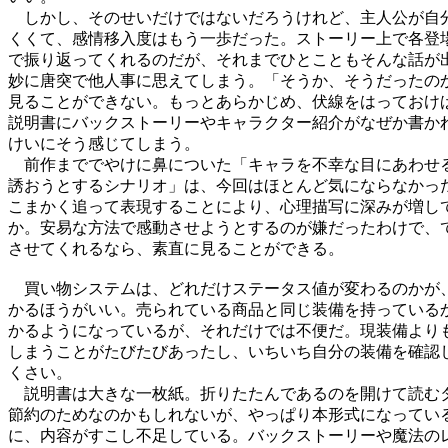
　しかし、そのせいだけではないだろうけれど、主人公が自分
くくて、感情移入度はもう一歩だった。ストーリー上で各登場
で振り返ってくれるのだが、それまでひとこともそんな話が出
妙に唐突で他人事に思えてしまう。「そうか、そうだったのか
見ることができない。もっとあらかじめ、伏線をはっておけば
説明書にバックストーリーやキャラクター紹介がなぜか書かれ
けいにそう感じてしまう。

　前作まででやけに鼻についた「キャラを不幸な目にあわせる
誘おうとするシナリオ」は、今回はほとんど気にならなかった
こまかく追って表現することにより、心理描写に深みが増して
か。安易な方法で感動させようとするのが嫌だったわけで、て
させてくれるなら、素直に見ることができる。

　買い物システムは、どれだけステータス値が変わるのかが、
かるほうがいい。売られている商品と同じ装備を持っているか
かるようになっているが、それだけでは不便だ。現装備よりも
しまうことがたびたびあったし、いちいち自分の装備を確認し
くさい。

　説明書は大きな一枚紙。折りたたんであるのを開けて読むタ
節約のためなのかもしれないが、やっぱり本形式になっている
に、内容がすこし不足している。バックストーリーや魔法のレ