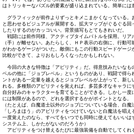
はトリッキーなパズル的要素が盛り込まれている。簡単には進
　グラフィックが前作よりずっとキメこまかくなっている。お
と思わせるビジュアルが展開する。拡大マップがぐるぐる回っ
したりするのがカッコいい。背景描写もとてもきれいだ。

　戦闘には前作同様、アクティブタイムバトルを採用。リアル
（手）が離せない。あたらしく、ＨＰ表示の右側に、行動可能
がわかるゲージがついた。敵側にもこの行動スピードゲージが
比較ができて、よりおもしろくなったかもしれない。

　今回の大きな特徴は「アビリティ」だ。得意技みたいなもの
ベルの他に「ジョブレベル」というものがあり、戦闘で得られ
ントがある一定量を越えるとジョブレベルが上がって、新しい
れる。多種類のアビリティを覚えれば、多芸多才なキャラにす
自分好みのキャラクターを育てることができる。しかし一度に
には制限があるので、どれを選択するかがポイントとなる。

（たとえば、白魔道士以外のジョブについている場合、白魔法
「しろまほう」のアビリティをつけていないと白魔法を唱える
一度覚えたのなら、すべてをいつでも同時に使えてもいいはず
システム上、しかたがないのだろうか）

　アビリティをつけ替えるたびに最強装備を自動でしてくれる