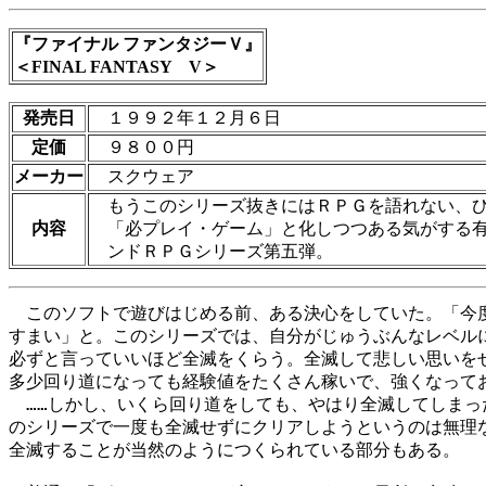
『ファイナル ファンタジーＶ』
＜FINAL FANTASY V＞
発売日
１９９２年１２月６日
定価
９８００円
メーカー
スクウェア
もうこのシリーズ抜きにはＲＰＧを語れない、
内容
「必プレイ・ゲーム」と化しつつある気がする
ンドＲＰＧシリーズ第五弾。
　このソフトで遊びはじめる前、ある決心をしていた。「今度
すまい」と。このシリーズでは、自分がじゅうぶんなレベルに
必ずと言っていいほど全滅をくらう。全滅して悲しい思いをせ
多少回り道になっても経験値をたくさん稼いで、強くなってお
　……しかし、いくら回り道をしても、やはり全滅してしまっ
のシリーズで一度も全滅せずにクリアしようというのは無理な
全滅することが当然のようにつくられている部分もある。
