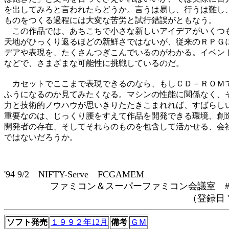
を出してみろと言われたらどうか。言うは易し、行うは難し、
ものをつくる過程には大変な苦労と試行錯誤がともなう。

　この作品では、あちこちで小さな新しいアイデアがいくつも
天地がひっくり返るほどの新鮮さではないが、従来のＲＰＧに
デアや表現を、たくさんつぎこんでいるのがわかる。イベント
などで、さまざまな可能性に挑戦しているのだ。

　カセットでここまで表現できるのなら、もしＣＤ－ＲＯＭで
ふうになるのか見てみたくなる。マシンの性能に関係なく、そ
力と技術的ノウハウが思いきりたたきこまれれば、すばらしい
重要なのは、じっくり腰をすえて作品を開発できる環境、創造
開発者の存在、そしてそれらのものを包含して活かせる、会社
ではないだろうか。

'94 9/2 NIFTY-Serve FCGAMEM
ファミコン＆スーパーファミコン会議室 #28
（登録日 '96/12/
ソフト発売
１９９２年12月
備考
ＧＭ