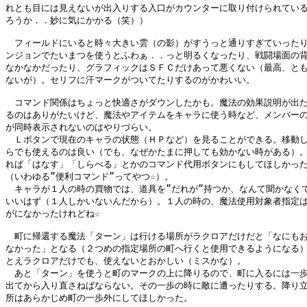
れとも目には見えないが出入りする入口がカウンターに取り付けられている
ろうか．．妙に気にかかる（笑））

　フィールドにいると時々大きい雲（の影）がすうっと通りすぎていったり
ンジョンでたいまつを使うとふわぁ．．っと明るくなったり、戦闘場面の背
なかなかだったり、グラフィックはＳＦＣだけあって悪くない（最高、とも
ないが）。セリフに汗マークがついてたりするのがかわいい。

　コマンド関係はちょっと快適さがダウンしたかも。魔法の効果説明が出た
るのはありがたいけど、魔法やアイテムをキャラに使う時など、メンバーの
が同時表示されないのはやりづらい。

　Ｌボタンで現在のキャラの状態（ＨＰなど）を見ることができる。移動し
らでも使えるのは良い（でも、なぜかたまに押しても効かない時がある）。
れば「はなす」「しらべる」とかのコマンド代用ボタンにもしてほしかった
（いわゆる”便利コマンド”ってやつ☆）。

　キャラが１人の時の買物では、道具を”だれが”持つか、なんて聞かなくて
いいはず（１人しかいないんだから）。１人の時の、魔法使用対象者指定は
がになかったけれどね☆

　町に帰還する魔法「ターン」は行ける場所がラクロアだけだと「なにもお
なかった」となる（２つめの指定場所の町へ行くと使用できるようになる）
とえラクロアだけでも、使えないとおかしい（ミスかな）。

　あと「ターン」を使うと町のマークの上に降りるので、町に入るには一歩
出てから入り直さねばならない。その一歩の時に敵に遭ったりする。降り立
所はあらかじめ町の一歩外にしてほしかった。
