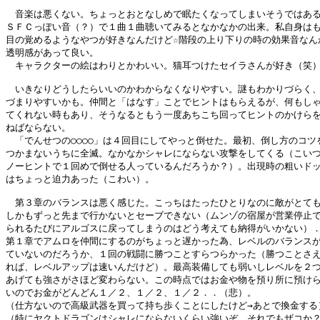
　音楽は悪くない。ちょっとおとなしめで眠たくなってしまいそうではある
ＳＦＣっぽい音（？）で１曲１曲聴いてみるとなかなかの出来。私自身はも
目の覚めるようなやつが好きなんだけど☆階段の上り下りの時の効果音なんか
透明感があって良い。

　キャラクターの絵はわりとかわいい。猫耳つけたセイラさんが好き（笑）
　いきなりどうしたらいいのかわからなくなりやすい。謎もわかりづらく、
づまりやすいかも。仲間と「はなす」ことでヒントはもらえるが、何もしゃ
てくれない時もあり、そうなるともう一度あちこち回ってヒントのかけらを
ねばならない。

　「でんせつの○○○○」は４回目にしてやっと倒せた。最初、倒し方のコツを
つかまないうちに全滅。なかなかシャレにならない攻撃をしてくる（こいつ
ノーヒントで１回めで倒せる人っているんだろうか？）。出現時の粗いドッ
はちょっと迫力あった（こわい）。

　第３章のバランスは悪く感じた。こっちはたったひとりなのに敵がとても
しかもずっと先まで行かないとセーブできない（ムンゾの宿屋が営業停止で
られるたびにアルゴスに戻ってしまうのはどう考えても納得がいかない）．
第１章でアムロを仲間にするのがちょっと遅かった為、レベルのバランスが
ていないのだろうか、１回の戦闘に勝つことすらつらかった（勝つことさえ
れば、レベルアップは速いんだけど）。最高装備しても弱いしレベルを２つ
あげても強さがさほど変わらない。この時点ではお金や物を預り所に預けら
いのでお金がどんどん１／２、１／２、１／２．．（悲）。

（仕方ないので高級武器を買って持ち歩くことにしたけど→あとで換金する）
（特にヤクトドラゴンはシャレにならないくらい強いぞ。それでもザコか？