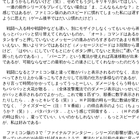
てしまうかもしれないけど（笑）、せめてもう少しキリキリ歩いてほしい。
　一連の前作シリーズをプレイしてない場合は「ま、こんなもんかな？」と
感じではあるが、ファミコン版のあのスピードに慣れてしまった私には遅す
ように思えた（ゲーム後半ではだいぶ慣れたけど）。

　戦闘へ入る時や戦闘中なども遅い。別にモザイクしなくってもいいから画
もっとパッパッと切り替えてくれないものか。「オート」コマンドはあるが
タンをずっと押していないとメッセージの進みがのろすぎるのであまり有用
いえない。無いよりマシではあるけど（メッセージスピードは３段階から選
けど、「はやい」にしていてもとにかくボタン押してないと充分に”遅い”か
困ったものである☆）。「バーニア」という魔法が使えれば高速移動が出来る
であるが、可能ならなぜこの最初からこの速さにしてくれなかったのだろう
　戦闘になるとファミコン版と違って敵がパッと表示されるのでなく、左か
べってきたり上から落っこちてきたりして出現の仕方が多様なのであるが、
きり言って時間がかかってしまってうっとーしい。ダメージをくらう時もい
ちバババッと火花が散る．．（全体攻撃魔法でのダメージ表示はいっせいに
がパッと表示されるのでよかった。これで敵１匹ずつ、順番に数字表示され
たりしたら．．きっとキレてる（笑））。ＨＰ回復の時も一気に数値が変わ
でなく、「クイズダービー（注：ＴＶ番組）」の得点表示のように（ちょっ
うか？（笑））、パタパタパタ．．という感じで回復する．．．（ＨＰの多
の時は長い）。凝ってていい、いいのかもしれないが．．もっとスピーディ
が、私は好みである☆

　ファミコン版の３で「ファイナルファンタジー」シリーズの影響が濃いな
思っていたのだが今回は払拭されたようで、魔法なども以前の名称に戻って