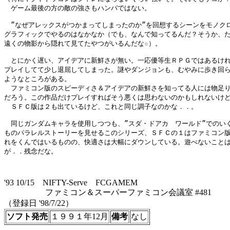
　ゲーム最後の方の敵の強さもハンパではない。

　”なぜアレックスがつかまってしまったのか”を回想するシーンをモノクロ
グラフィックでやるのはなかなか（でも、なんで知ってるんだ？そうか、た
遠くの物影から隠れて見てたやつがいるんだな☆）。

　とにかく遅い、アイデアに新鮮さが無い。一応優等生ＲＰＧではあるけれ
プレイしてて少し退屈してしまった。謎やダンジョンも、むやみに歩き回ら
ようなところがある。

　ファミコン版のスピーディさ＆アイデアの新鮮さを知ってる人には物足り
だろう。この作品だけプレイすればそう悪くは思わないのかもしれないけど
　ＳＦＣ版は２も出ているけど、これと同じ調子なのかな．．。

　同じガンダムキャラを使用しつつも、”スダ・ドアカ　ワールド”でのいく
ものパラレルストーリーを見せるこのシリーズ、ＳＦＣの１はファミコン版
れをくんではいるものの、快適さは大幅にダウンしている。遊べないことは
が．．残念だな。

'93 10/15 NIFTY-Serve FCGAMEM
ファミコン＆スーパーファミコン会議室 #481
（登録日 '98/7/22）
ソフト発売
１９９１年12月
備考
なし