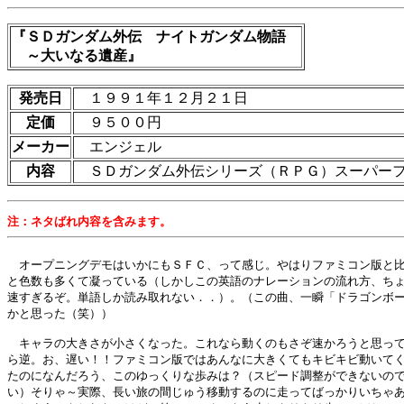
『ＳＤガンダム外伝 ナイトガンダム物語
～大いなる遺産』
発売日
１９９１年１２月２１日
定価
９５００円
メーカー
エンジェル
内容
ＳＤガンダム外伝シリーズ（ＲＰＧ）スーパーフ
注：ネタばれ内容を含みます。
　オープニングデモはいかにもＳＦＣ、って感じ。やはりファミコン版と比
と色数も多くて凝っている（しかしこの英語のナレーションの流れ方、ちょ
速すぎるぞ。単語しか読み取れない．．）。（この曲、一瞬「ドラゴンボー
かと思った（笑））

　キャラの大きさが小さくなった。これなら動くのもさぞ速かろうと思って
ら逆。お、遅い！！ファミコン版ではあんなに大きくてもキビキビ動いてく
たのになんだろう、このゆっくりな歩みは？（スピード調整ができないので
い）そりゃ～実際、長い旅の間じゅう移動するのに走ってばっかりいちゃあ