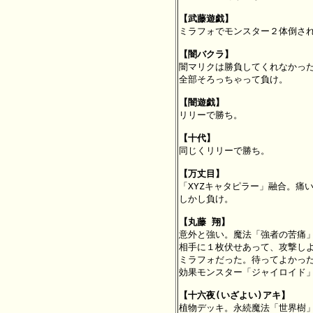
【武藤遊戯】

ミラフォでモンスター２体倒され
【闇バクラ】

闇マリクは勝負してくれなかっ
全部そろっちゃって負け。

【闇遊戯】

リリーで勝ち。

【十代】

同じくリリーで勝ち。

【万丈目】

「XYZキャタピラー」融合。痛
しかし負け。

【丸藤 翔】

意外と強い。魔法「強者の苦痛
相手に１枚伏せあって、攻撃しよ
ミラフォだった。待ってよかった
効果モンスター「ジャイロイド」
【十六夜(いざよい)アキ】

植物デッキ。永続魔法「世界樹