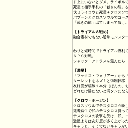
ド上にいないとダメ。ライボルで
死霊で相手手札の「裁きの龍」を
伏せライコウと死霊＋クロスソウ
バブーンとクロスソウルでゴーズ
「裁きの龍」出てしまって負け。
【トライアル８戦め】

融合素材でもない通常モンスタ
わりと短時間でトライアル勝利で
ＮＰＣ対戦。

ジャック・アトラスを選んだら、
【遊星】

「マックス・ウォリアー」から
ターレットをネズミと強制転移、
友好度が縦線１本分（ほんの、ち
どれだけ勝たないと満タンになら
【クロウ・ホーガン】

クロスソウルでテスタロス召喚
死者蘇生で私のテスタロス持って
テスタロスの攻撃を受け、私、ゴ
遊星よりは友好度が多く上がった
キャラと、そうでないキャラがい