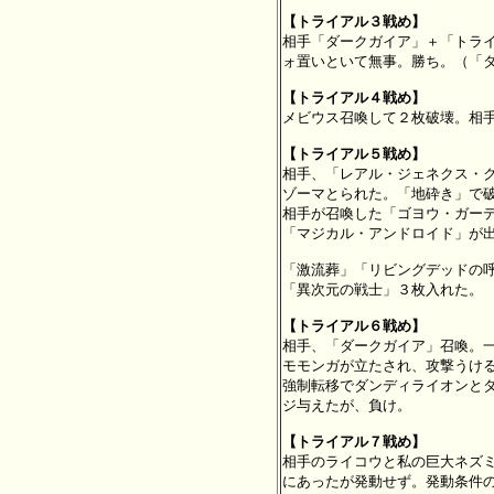
【トライアル３戦め】

相手「ダークガイア」＋「トラ
ォ置いといて無事。勝ち。（「ダ
【トライアル４戦め】

メビウス召喚して２枚破壊。相手
【トライアル５戦め】

相手、「レアル・ジェネクス・
ゾーマとられた。「地砕き」で破
相手が召喚した「ゴヨウ・ガーデ
「マジカル・アンドロイド」が出
「激流葬」「リビングデッドの呼
「異次元の戦士」３枚入れた。

【トライアル６戦め】

相手、「ダークガイア」召喚。
モモンガが立たされ、攻撃うける
強制転移でダンディライオンとダ
ジ与えたが、負け。

【トライアル７戦め】

相手のライコウと私の巨大ネズ
にあったが発動せず。発動条件の