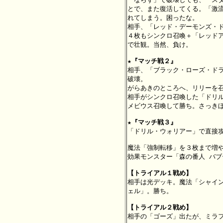
とで、また復活してくる。「激流
れてしまう。困ったな。

相手、「レッド・デーモンズ・ド
４枚もシンクロ召喚＋「レッドア
で壮観。当然、負け。

★『マッチ戦２』

相手、「ブラック・ローズ・ド
破壊。

がらあきのところへ、リリーを召
相手がシンクロ召喚した「ドリル
メビウス召喚して勝ち。さっきほ
★『マッチ戦３』

「ドリル・ウォリアー」で直接
魔法「強制転移」を３枚まで増や
効果モンスター「森の番人 バブ
【トライアル１戦め】

相手は光デッキ。魔法「シャイ
ェル」。勝ち。

【トライアル２戦め】

相手の「ゴーズ」出たが、ミラフ