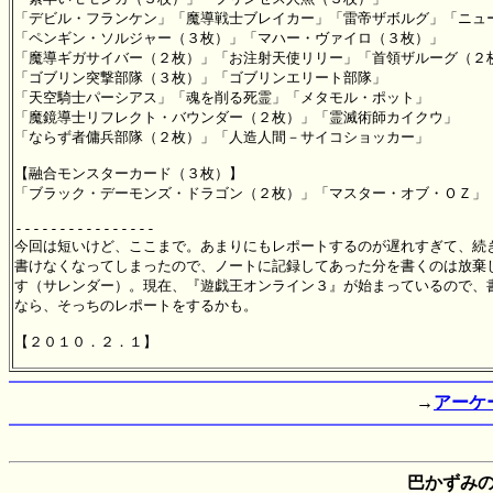
「デビル・フランケン」「魔導戦士ブレイカー」「雷帝ザボルグ」「ニュー
「ペンギン・ソルジャー（３枚）」「マハー・ヴァイロ（３枚）」

「魔導ギガサイバー（２枚）」「お注射天使リリー」「首領ザルーグ（２枚
「ゴブリン突撃部隊（３枚）」「ゴブリンエリート部隊」

「天空騎士パーシアス」「魂を削る死霊」「メタモル・ポット」

「魔鏡導士リフレクト・バウンダー（２枚）」「霊滅術師カイクウ」

「ならず者傭兵部隊（２枚）」「人造人間－サイコショッカー」

【融合モンスターカード（３枚）】

「ブラック・デーモンズ・ドラゴン（２枚）」「マスター・オブ・ＯＺ」

----------------

今回は短いけど、ここまで。あまりにもレポートするのが遅れすぎて、続き
書けなくなってしまったので、ノートに記録してあった分を書くのは放棄し
す（サレンダー）。現在、『遊戯王オンライン３』が始まっているので、書
なら、そっちのレポートをするかも。

→
アーケ
巴かずみ