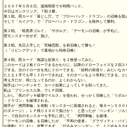
２００７年５月６日。漫画喫茶で６時間パック。

今日はガンスリング。７戦３勝。

第１戦。罠カード「落とし穴」で「ブローバック・ドラゴン」の召喚を阻止
そして「カイクウ」で「ブローバック・ドラゴン」を除外して勝利。

第２戦。「暗黒界ゴルド」「ザボルグ」「デーモンの召喚」が手札に。

壁モンスター出せず、負け。

第３戦。先日入手した「究極恐獣」を初召喚して勝ち！

（「リビングデッド」で墓地から特殊召喚）

第４戦。罠カード「無謀な欲張り」を２枚使ってみた。

このカードは２枚ドローできるかわりに、以降のドローフェイズを２回スキ
プする。次のドロー分を先にドローできる、「給料の前借り」みたいなカー
たとえ１手でも早くドローできれば、そのターンをより有利にできる。とい
考え方だが、得になってるのか、よくわからない。

相手はバーンデッキで、カード効果によってＬＰを削ってきた。

私は「プリンセス人魚」でＬＰ回復。

しかし「死のデッキ破壊ウイルス」を使われ、せっかく召喚した「リボルバ
・ドラゴン」を破壊される。

相手が「拷問車輪」を発動（モンスターに装備されると、毎ターン５００Ｌ
のダメージ）。ＬＰ残り２００で負けか！　と思ったが「ペンギン・ソルジ
ー」で自分のモンスターを手札に戻して、「拷問車輪」を破壊。

「デーモンの召喚」を召喚したが、「平和の使者」「グラヴィティ・バイン
が発動してしまい、攻撃できず。「仕込みマシンガン」で、とどめをさされ