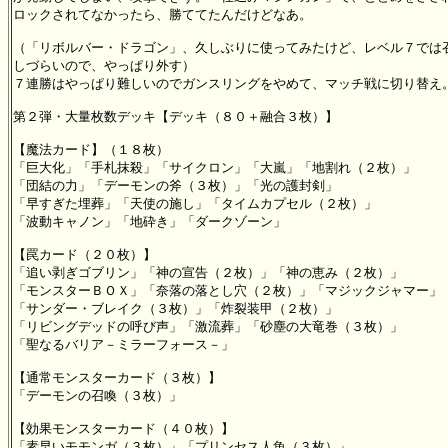
ロックされてなかったら、勝ててたんだけどなあ。

（「リボルバー・ドラゴン」、久しぶりに使ってみたけど、レベル７では召
しづらいので、やっぱり外す）

７連勝はやっぱり難しいのでガンスリングをやめて、マッチ戦に切り替え。
第２弾・大量枚数デッキ【デッキ（８０＋融合３枚）】

【魔法カード】（１８枚）

「巨大化」「手札抹殺」「サイクロン」「大嵐」「地割れ（２枚）」

「団結の力」「デーモンの斧（３枚）」「光の護封剣」

「早すぎた埋葬」「天使の施し」「タイムカプセル（２枚）」

「波動キャノン」「地砕き」「ダークゾーン」

【罠カード（２０枚）】

「追い剥ぎゴブリン」「神の宣告（２枚）」「神の恵み（２枚）」

「モンスターＢＯＸ」「奈落の落とし穴（２枚）」「マジックジャマー」

「サンダー・ブレイク（３枚）」「炸裂装甲（２枚）」

「リビングデッドの呼び声」「激流葬」「砂塵の大竜巻（３枚）」

「聖なるバリア－ミラーフォース－」

【通常モンスターカード（３枚）】

「デーモンの召喚（３枚）」

【効果モンスターカード（４０枚）】

「素早いモモンガ（３枚）」「プリンセス人魚（３枚）」
