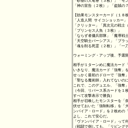
「砂塵の大竜巻（３枚）」「モン
「神の宣告（２枚）」「盗賊の７
【効果モンスターカード（１８枚
「人造人間 サイコショッカー」
「クリッター」「異次元の戦士（
「プリンセス人魚（３枚）」

「ならず者傭兵部隊」「魔導戦士
「天空騎士パーシアス」「ブラッ
「魂を削る死霊（２枚）」「一刀
ウォーミング・アップ後、予選開
相手が１ターンめに魔法カード「
いきなり、魔法カード「強奪」を
せっかく最初のドローで「強奪」
「聖なる魔術師」入れてないのに
これで、このデュエル、「強奪」
（今回、リバース系カードを１枚
すべて攻撃表示で勝負）

相手が召喚したモンスターを「奈
伏せておいた「強制転移」を「大
ンパイア・ロード」を２枚めの「
よし、これで安心だ。

「ヴァンパイア・ロード」って何
（戦闘で倒しても、「リビングデ