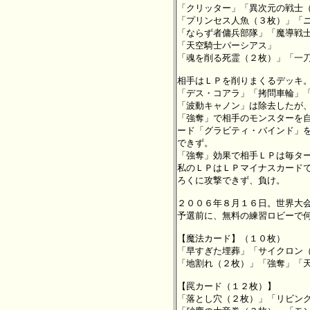
「クリッター」「異次元の戦士（
「プリンセス人魚（３枚）」「ニ
「ならず者傭兵部隊」「魔導戦士
「天空騎士パーシアス」

「魂を削る死霊（２枚）」「一刀
相手はＬＰを削りまくるデッキ。
「デス・コアラ」「拷問車輪」「
「波動キャノン」は除去したが、
「強奪」で相手のモンスターを自
ード「グラビティ・バインド」を
できず。

「強奪」効果で相手ＬＰは毎ター
私のＬＰはＬＰマイナスカードで
ろくに攻撃できず、負け。

２００６年８月１６日。世界大会
予選前に、無料の練習ロビーで何
【魔法カード】（１０枚）

「早すぎた埋葬」「サイクロン（
「地割れ（２枚）」「強奪」「天
【罠カード（１２枚）】

「落とし穴（２枚）」「リビング