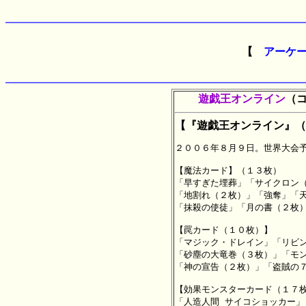
【
アーケ
遊戯王オンライン
（
【『遊戯王オンライン』（
２００６年８月９日。世界大会予
【魔法カード】（１３枚）

「早すぎた埋葬」「サイクロン（
「地割れ（２枚）」「強奪」「天
「抹殺の使徒」「月の書（２枚）
【罠カード（１０枚）】

「マジック・ドレイン」「リビン
「砂塵の大竜巻（３枚）」「モン
「神の宣告（２枚）」「盗賊の７
【効果モンスターカード（１７枚
「人造人間 サイコショッカー」