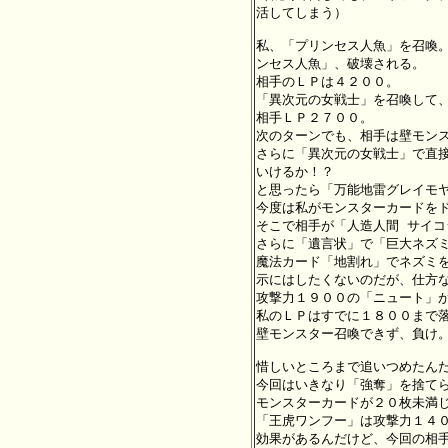
活してしまう）

私、「プリンセス人魚」を召喚。
ンセス人魚」、破壊される。

相手のＬＰは４２００。

「異次元の女戦士」を召喚して、
相手ＬＰ２７００。

次のターンでも、相手は壁モンス
さらに「異次元の女戦士」で直接
いけるか！？

と思ったら「万能地雷グレイモヤ
今度は私がモンスターカードをド
そこで相手が「人造人間 サイコ
さらに「遺言状」で「巨大ネズミ
魔法カード「地割れ」でネズミを
示にはしたくないのだが、仕方な
攻撃力１９００の「ニュート」が
私のＬＰはすでに１８００まで落
壁モンスター召喚できず、負け。
惜しいところまで追いつめたんだけ
今回はいきなり「強奪」を捨てら
モンスターカードが２０枚未満じ
「王虎ワンフー」は攻撃力１４０
効果があるんだけど、今回の相手