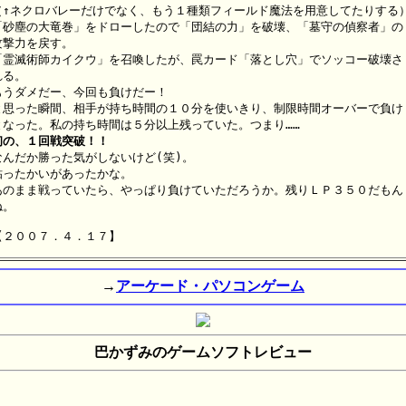
（↑ネクロバレーだけでなく、もう１種類フィールド魔法を用意してたりする）
「砂塵の大竜巻」をドローしたので「団結の力」を破壊、「墓守の偵察者」の

攻撃力を戻す。

「霊滅術師カイクウ」を召喚したが、罠カード「落とし穴」でソッコー破壊さ

る。

もうダメだー、今回も負けだー！

と思った瞬間、相手が持ち時間の１０分を使いきり、制限時間オーバーで負け

初の、１回戦突破！！

なんだか勝った気がしないけど(笑)。

粘ったかいがあったかな。

あのまま戦っていたら、やっぱり負けていただろうか。残りＬＰ３５０だもん

。

→
アーケード・パソコンゲーム
巴かずみのゲームソフトレビュー