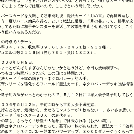
神様の登場は、できるだけ遅い方がいいね。と言っても、強力なカードが発動

してしまってからでは遅いので、ここぞという時に使いたい。

リバースカードを反転して効果発動後、魔法カード「月の書」で再度裏返し、

もう一度リバース効果を得る。という戦法に遭遇。「月の書」って、相手が攻

撃してきた時に相手モンスターを裏返して攻撃を中止させるだけでなく、こう

いう使い方もあるんだな。

この時点でのデータ。

勝率３４．７％、収集率３９．６３％（２４６１枚・９３２種）。

デュエル回数２１１６回（勝ち７９１・負け１３２３）。

２００６年５月８日。

ちょっとがんばりすぎなんじゃないかと思うけど、今日も漫画喫茶へ。

いつもは５時間パックだが、この日は２時間だけ。

魔法カード「王家の眠る谷－ネクロバレー」初入手。

墓守シリーズを強化するフィールド魔法カード。ネクロバレーデッキは結構強

。

予選予約方法がやっとわかったので、５月１２日に世界大会予選予約しておく。
２００６年５月１２日。午前２時から世界大会予選開始。

先行をとるが、最初から、出せるモンスターが１枚もない……。さいさき悪い。

罠カード「モンスターＢＯＸ」のみ伏せる。

その箱も、さっそく「砂塵の大竜巻」で除去される（お払い箱）。

相手はネクロバレーデッキだった。墓守の一族があらわれ、魔法カード「凶暴

化の仮面」とネクロバレー効果でパワーアップ、３０００ダメージもくらって
