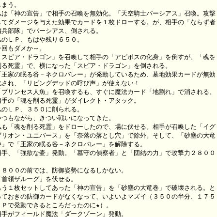
しまう。

私は「神の宣告」で相手の召喚を無効化。「天空騎士パーシアス」召喚。攻撃

してダメージを与えた効果でカードを１枚ドローする。が、相手の「ならず者

傭兵部隊」でパーシアス、倒される。

私のＬＰ、もはや残り６５０。

今回もダメか～。

「スピア・ドラゴン」を召喚して相手の「アピポスの化身」を倒すが、「魂を

削る死霊」で、横になった「スピア・ドラゴン」を倒される。

「王家の眠る谷－ネクロバレー」が発動しているため、墓地効果カードが無効

化され、「リビングデッドの呼び声」が使えない！

「プリンセス人魚」を召喚するも、すぐに魔法カード「地割れ」で消される。

相手の「魂を削る死霊」がダイレクト・アタック。

私のＬＰ、３５０に削られる。

いつもながら、きつい戦いになってきた。

私も「魂を削る死霊」をドローしたので、場に伏せる。相手が召喚した「イグ

ザリオン・ユニバース」を「奈落の落とし穴」で除外。そして、「砂塵の大竜

巻」で「王家の眠る谷－ネクロバレー」を解除する。

相手、「強欲な壷」発動。「墓守の偵察者」と「団結の力」で攻撃力２８００



２８００の前では、防御姿勢になるしかない。

「首領ザルーグ」を伏せる。

もう１枚セットしてあった「神の宣告」を「砂塵の大竜巻」で破壊される。と

っておきの防御カードがなくなって、いよいよマズイ（３５０の半分、１７５

ＬＰで発動できるところだったのに★）。

相手がフィールド魔法「ダークゾーン」発動。
