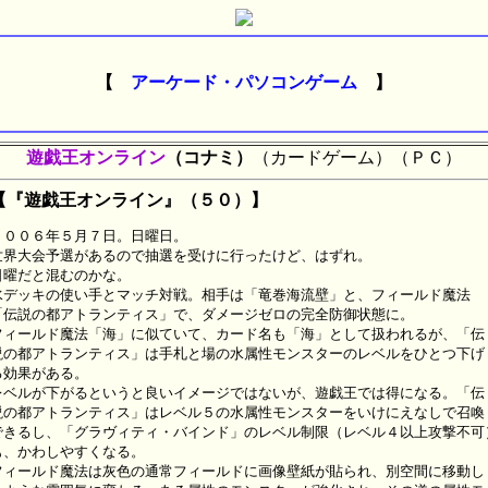
【
アーケード・パソコンゲーム
】
遊戯王オンライン
（コナミ）
（カードゲーム）（ＰＣ）
【『遊戯王オンライン』（５０）】
２００６年５月７日。日曜日。

世界大会予選があるので抽選を受けに行ったけど、はずれ。

日曜だと混むのかな。

水デッキの使い手とマッチ対戦。相手は「竜巻海流壁」と、フィールド魔法

「伝説の都アトランティス」で、ダメージゼロの完全防御状態に。

フィールド魔法「海」に似ていて、カード名も「海」として扱われるが、「伝

説の都アトランティス」は手札と場の水属性モンスターのレベルをひとつ下げ

る効果がある。

レベルが下がるというと良いイメージではないが、遊戯王では得になる。「伝

説の都アトランティス」はレベル５の水属性モンスターをいけにえなしで召喚

できるし、「グラヴィティ・バインド」のレベル制限（レベル４以上攻撃不可）
も、かわしやすくなる。

フィールド魔法は灰色の通常フィールドに画像壁紙が貼られ、別空間に移動し
