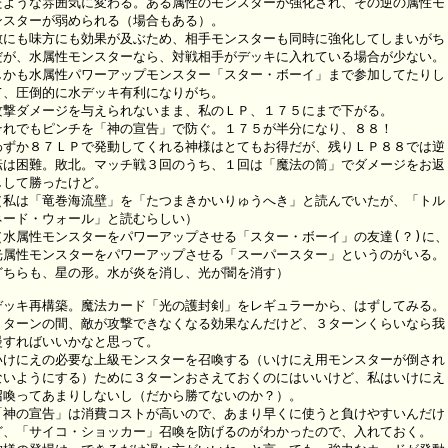
たような雰囲気に変わる。ある属性のモンスターが強化され、その逆の属性モ

ンスターが弱められる（場合もある）。

敵にも味方にも効果が及ぶため、相手モンスターも同時に強化してしまいがち

だが、水属性モンスターなら、対戦相手がデッキに入れている場合が少ない。

しかも水属性パワーアップモンスター「スター・ボーイ」まで参加してたりし

て、圧倒的に水デッキ有利になりがち。

攻撃ダメージを与えられないまま、私のＬＰ、１７５にまで下がる。

それでもピンチを「神の宣告」で防ぐ。１７５が半分になり、８８！

わずか８７ＬＰで発動してくれる神様はとてもお得だが、残りＬＰ８８では逆

転は困難。敗北。マッチ戦３回のうち、１回は「魔法の筒」でダメージをお返

しして勝ったけど。

（私は「竜巻海流壁」を「たつまきかいりゅうへき」と読んでいたが、「トル

ネード・ウォール」と読むらしい）

（水属性モンスターをパワーアップさせる「スター・ボーイ」の友達(？)に、

光属性モンスターをパワーアップさせる「スーパースター」というのがいる。

どちらも、星の形。水が炎を消し、光が闇を消す）

デッキ再構築。魔法カード「光の護封剣」をレギュラーから、はずしてみる。

３ターンの間、敵が攻撃できなくなる効果なんだけど、３ターンくらいなら我

慢すればいいかなと思って。

いけにえの必要な上級モンスターを召喚する（いけにえ用モンスターが倒され

ないようにする）ために３ターンおさえておくのにはいいけど、私はいけにえ

召喚ってあまりしないし（だから勝てないのか？）。

「神の宣告」は消費コストが高いので、あまり早くに使うと負けやすいんだけ

ど、「サイコ・ショッカー」召喚を防げるのがわかったので、入れておく。
