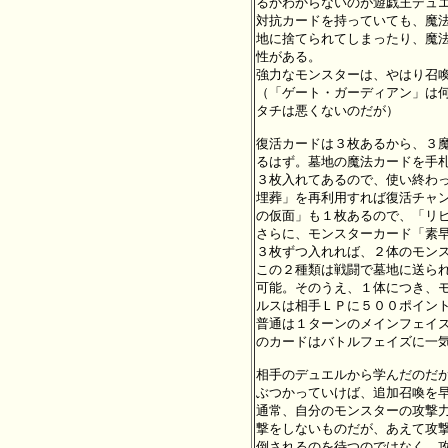
るかわからないのが遊戯王デュエ
対抗カードを持っていても、魔法
地に捨てられてしまったり、魔法
性がある。

強力なモンスターは、やはり召喚
（「ゲート・ガーディアン」は何
タチは悪くないのだが）

復活カードは３枚あるから、３魔
るはず。墓地の魔法カードを手札
３枚入れてあるので、使い終わっ
埋葬」を再利用すれば復活チャン
の仮面」も１枚あるので、「リビ
さらに、モンスターカード「素早
３枚ずつ入れれば、２体のモンス
この２種類は戦闘で墓地に送られ
可能。そのうえ、１体につき、モ
ルスは相手ＬＰに５００ポイント
普通は１ターンのメインフェイズ
のカードはバトルフェイズに一気
相手のデュエルから学んだのだが
ぶつかっていけば、追加召喚を早
通常、自分のモンスターの攻撃力
撃をしないものだが、あえて攻撃
倒されるのを待つのではなく、攻