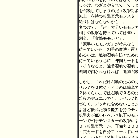
しかけ、わざとやられて、てっと
を召喚してしまうのだ（攻撃対象
以上）を持つ攻撃表示モンスター
送りにはならないから）。

名づけて、「超・素早いモモンガ
相手の攻撃を待っていては遅い、
別名、「突撃モモンガ」。

「素早いモモンガ」が特急なら、
待っていたら、相手の魔法・罠カ
あるいは、追加召喚を防ぐために
待っているうちに、仲間カードを
（そうなると、通常召喚で召喚し
戦闘で倒されなければ、追加召喚
しかし、これだけ召喚のためのお
ベル７を３体そろえるのは簡単で
２体くらいまでは召喚できるのだが
普段のデュエルでも、レベル７以
づらく、デッキに含めないことが
よほど優れた効果能力を持つモン
攻撃力が低いレベル４以下のモン
ーンで相手モンスターの攻撃によ
０（攻撃表示）か、守備力２００
・罠カードを自分フィールドに伏
フィールドに２体以上のモンスタ