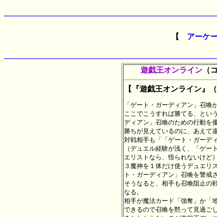
【
アーケ
遊戯王オンライン
（
【『遊戯王オンライン』（
「ゲート・ガーディアン」召喚が
ここでこうすれば勝てる、という
ディアン」召喚のための行動を優
勝ちが見えているのに、あえて違
対戦相手も「「ゲート・ガーディ
（デュエル経験が浅く、「ゲート
エリストなら、悟られないけど）
３魔神を１体だけ使うデュエリス
ト・ガーディアン」召喚を警戒さ
そうなると、相手も召喚阻止の戦
なる。

相手が魔法カード「強奪」か「地
できるので召喚を黙って見過ごし