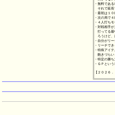
・無料である
　それで延長
・最初は１０
・次の局で４
・４人打ちモ
・対戦相手が
　打ってる最
　ろうけど、
・自分がリー
・リーチでき
・特殊アイテ
　飽きづらい
・特定の勝ち
・ＧＰという