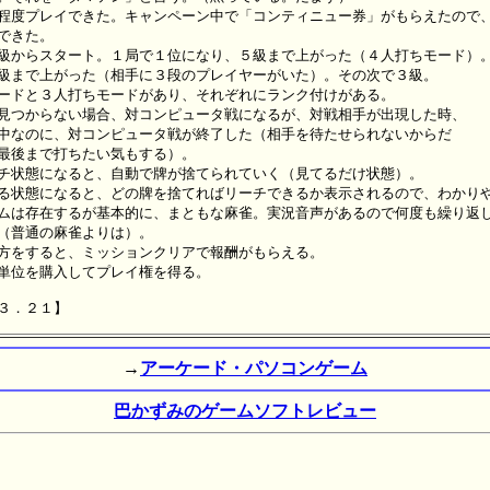
程度プレイできた。キャンペーン中で「コンティニュー券」がもらえたので、
できた。

級からスタート。１局で１位になり、５級まで上がった（４人打ちモード）。
級まで上がった（相手に３段のプレイヤーがいた）。その次で３級。

ードと３人打ちモードがあり、それぞれにランク付けがある。

見つからない場合、対コンピュータ戦になるが、対戦相手が出現した時、

中なのに、対コンピュータ戦が終了した（相手を待たせられないからだ

最後まで打ちたい気もする）。

チ状態になると、自動で牌が捨てられていく（見てるだけ状態）。

る状態になると、どの牌を捨てればリーチできるか表示されるので、わかりや
ムは存在するが基本的に、まともな麻雀。実況音声があるので何度も繰り返し
（普通の麻雀よりは）。

方をすると、ミッションクリアで報酬がもらえる。

単位を購入してプレイ権を得る。

→
アーケード・パソコンゲーム
巴かずみのゲームソフトレビュー