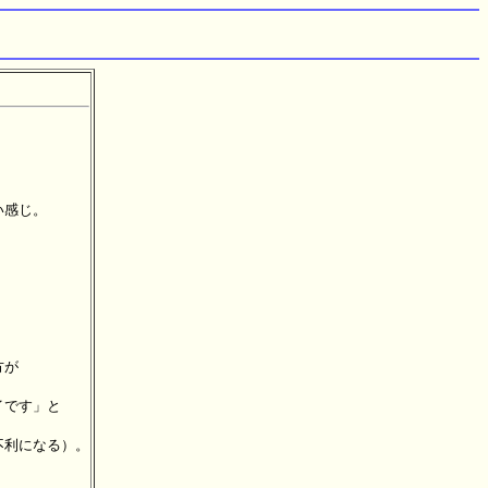
）
感じ。



が

です」と

利になる）。
