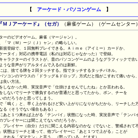
【
アーケード・パソコンゲーム
】
『ＭＪアーケード』（セガ）
（麻雀ゲーム）（ゲームセンター
ターのビデオゲーム。麻雀（マージャン）。

、「マ（Ｍ）ージ（Ｊ）ャン」の略らしい。

新規登録で、１回無料プレイできる。Ａｉｍｅ（アイミー）カードか、

ケータイ」対応の携帯電話（私のは対応じゃなかった）で登録。

キャラクターのイラストが、昔のパソコンゲームのようなグラフィックで古い
ような音声がリアルタイムで入るのは新鮮。

には、捨てる牌を２回タッチする。指でタッチするタッチパネル。

パソコンのマウスの「ドラッグ＆ドロップ」方式だと指がこすれて痛いから、
は良い方法。

をしなかった時、実況音声で「仕掛けませんでしたね」とか言われる。

をしないでリーチで勝負するのが普通だと思ってたから、ポン、チーを

いのだろうかと思ってしまう。

で「鳴く」と、早く上がれるけど安い上がりになりがちだから、リーチした方
なる（そうでない場合もある）。

にあと１つ来れば上がる「テンパイ」状態になった時、実況音声で「テンパイ
のプレイヤーには聞こえてないのだろうか。

、プレイヤー（自分）だけに聞こえる内容なのかな（でないと、警戒されて不
」状態はリーチと違って、他プレイヤーに「あと１つで上がる」ことが

。それを「ダマテン」と言う。（黙っている。だます）
