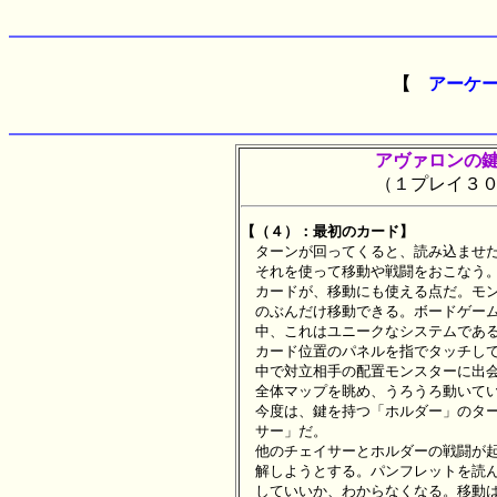
【
アーケ
アヴァロンの
（１プレイ３
【（４）：最初のカード】

　ターンが回ってくると、読み込ませ
　それを使って移動や戦闘をおこなう。
　カードが、移動にも使える点だ。モン
　のぶんだけ移動できる。ボードゲーム
　中、これはユニークなシステムである
　カード位置のパネルを指でタッチして
　中で対立相手の配置モンスターに出会
　全体マップを眺め、うろうろ動いてい
　今度は、鍵を持つ「ホルダー」のター
　サー」だ。

　他のチェイサーとホルダーの戦闘が起
　解しようとする。パンフレットを読ん
　していいか、わからなくなる。移動は