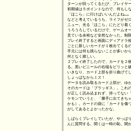
　ターンが回ってくるたび、プレイヤー
　初期値は５ポイントなので、何もしな
　「ほこら」に行けばいいんだよね……
　などと考えているうち、ライフがゼロ
　ニュー。光る「ほこら」にたどり着く
　うろうろしているだけで、ゲームオー
　見ている余裕など全然なかった。制限
　プレイ終了すると画面にディアドラ校
　ごとに新しいカードが１枚出てくるの
　手元には何も残らないことが多いから
　何となく嬉しい。

　２プレイ終了したので、カードを２枚
　る。黒いビニールの右端をピリッと破っ
　いきなり、カード上部を折り曲げてし
　しょっぱなからミス！

　データを読み取るカード上部が、ゆが
　そのカードは「ブラッギス」。これの
　が正しく読み込まれず、持ってない「
　ケモンでいうと、「勝手に出てきちゃ
　かも）。カードの袋に「カードを傷つ
　がしてあるとよかったかな。

　しばらくプレイしていたが、やっぱり
　んに質問する。聞くは一時の恥。聞か