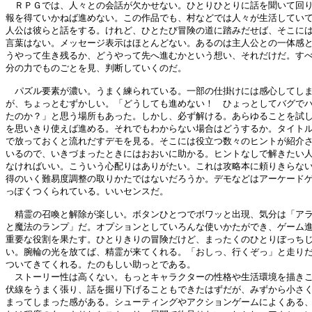
　ＲＰＧでは、人々との会話が欠かせない。ひとりひとりに話を聞いて回り
報を得ていかねば進めない。この作品でも、村などでは人々が生活していて
人公は彼らと話をする。けれど、ひとたび冒険の道に踏みだせば、そこには
言葉はない。メッセージ表示はほとんどない。あるのは主人公との一体感と
うやって生き残るか、どうやって先へ進むかという想い、それだけだ。すべ
分の力でものごとを見、判断していくのだ。

　パズル要素が濃い。うまく練られている。一部の仕掛けには感心してしま
が、ちょっとむずかしい。「どうしても進めない！　ひょっとしてバグでハ
たのか？」と思う場所もあった。しかし、必ず解ける。あらゆることを試し
を思いきり使えば進める。それでもわからない場合はどうするか。タイトル
で放っておくと流れだすデモを見る。そこには役立つ数々のヒントが紹介さ
いるので、いきづまったときにはおおいに助かる。ヒントなしで解きたい人
なければいい。こういう心配りはありがたい。これは攻略本に頼りきらない
得のいく難易度調整の取りかたではないだろうか。デモなどはアーケードゲ
っぽくつくられている。いいセンスだ。

　精霊の召喚と解除が楽しい。ボタンひとつでボワッと出現、気分は「アラ
と魔法のランプ」だ。オプションとしていろんな使いかたができ、ゲーム進
重要な役割を果たす。ひとりきりの冒険だけど、まったくのひとりぼっちじ
い。腕輪の光を放てば、精霊が来てくれる。「おしっ、行くぞっ」と走りだ
ついてきてくれる。たのもしい助っとである。

　ストーリー性は高くない。もっとキャラクターの性格や生活環境を描きこ
伏線をうまく張り、話を掘り下げることもできたはずだが、みずから小さく
まってしまった感がある。シューティングやアクションゲームによくある、