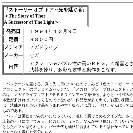
『ストーリー オブ トア～光を継ぐ者』
＜The Story of Thor
A Successor of The Light＞
発売日
１９９４年１２月９日
定価
８８００円
メディア
メガドライブ
メーカー
セガ
アクション＆パズル性の高いＲＰＧ。４精霊と
内容
武器を操り、多彩な攻撃と動作をこなす。
　パッケージを開ける。真っ先に目についたのは、みどり色の「メガロープ
プロジェクト」のプレミアムバッチだ。「メガロープレ・プロジェクト」と
のは、メガドライブソフトのＲＰＧラインアップを強化しようという試みら
本数が多ければいいってものではないが、作品数が多く出て、お互い刺激し
ば、洗練された良い作品もうまれやすくなるとは思う。ぜひ、がんばってほ
ものである。

　バッチは画ビョウみたいになっていて、差して裏でとめるタイプだ。さっ
上着のえりにつけてみる。ピカピカ。う～む、なんか幸せ気分。こういうち
としたオマケはうれしい。バッチ代も価格に含まれているのはわかっている
なんとなく得した気分になる。
