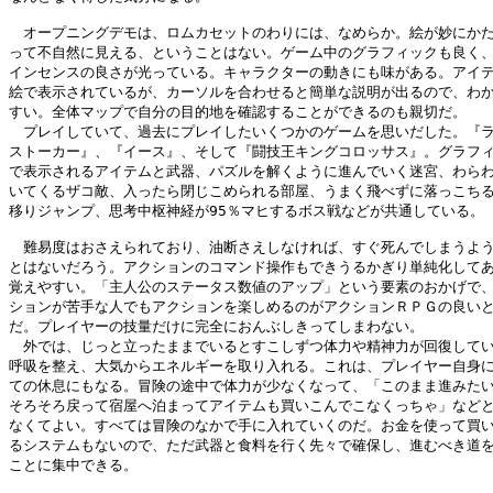
　オープニングデモは、ロムカセットのわりには、なめらか。絵が妙にかた
って不自然に見える、ということはない。ゲーム中のグラフィックも良く、
インセンスの良さが光っている。キャラクターの動きにも味がある。アイテ
絵で表示されているが、カーソルを合わせると簡単な説明が出るので、わか
すい。全体マップで自分の目的地を確認することができるのも親切だ。

　プレイしていて、過去にプレイしたいくつかのゲームを思いだした。『ラ
ストーカー』、『イース』、そして『闘技王キングコロッサス』。グラフィ
で表示されるアイテムと武器、パズルを解くように進んでいく迷宮、わらわ
いてくるザコ敵、入ったら閉じこめられる部屋、うまく飛べずに落っこちる
移りジャンプ、思考中枢神経が95％マヒするボス戦などが共通している。

　難易度はおさえられており、油断さえしなければ、すぐ死んでしまうよう
とはないだろう。アクションのコマンド操作もできうるかぎり単純化してあ
覚えやすい。「主人公のステータス数値のアップ」という要素のおかげで、
ションが苦手な人でもアクションを楽しめるのがアクションＲＰＧの良いと
だ。プレイヤーの技量だけに完全におんぶしきってしまわない。

　外では、じっと立ったままでいるとすこしずつ体力や精神力が回復してい
呼吸を整え、大気からエネルギーを取り入れる。これは、プレイヤー自身に
ての休息にもなる。冒険の途中で体力が少なくなって、「このまま進みたい
そろそろ戻って宿屋へ泊まってアイテムも買いこんでこなくっちゃ」などと
なくてよい。すべては冒険のなかで手に入れていくのだ。お金を使って買い
るシステムもないので、ただ武器と食料を行く先々で確保し、進むべき道を
ことに集中できる。
