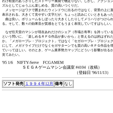
わけ程度のあっさりしたストーリー展開で物足りない。しかし、アクション
ズルとしてじゅうぶん楽しめる、質の高いつくりだ。

　メッセージはワクで囲まれたウィンドウに出るのではなく、背景の上に直
表示される。大きくて見やすい文字だが、ちょっと読みにくいときもあった
　曲は良い。ボリュームをしぼったり大きくしたりしてメリハリがつけられ
る。そして、数々の効果音が質感をとてもうまく表現していてすばらしい。
　なぜ任天堂のマシンが現在あれだけのシェア（市場占有率）を誇っている
という問いに、「楽しめるＲＰＧ作品が多いから」と答えるのは的はずれだ
か。「メガロープレ・プロジェクト」ではなく「セガロープレ・プロジェク
にして、メガドライブだけでなくセガサターンでも質の高いＲＰＧ作品を増
ていってほしい。そのとき、ゲーム業界勢力マップにどういう影響が出るか
'95 1/6 NIFTY-Serve FCGAMEM
ＳＥＧＡゲームマシン会議室 #4104（改稿）
（登録日 '96/11/13）
ソフト発売
１９９４年12月
備考
なし