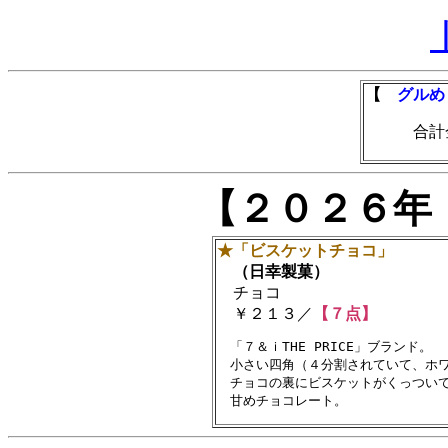
【
グルめ
合計金額
【２０２６年
★「ビスケットチョコ」
（日幸製菓）
チョコ
￥２１３／
【７点】
　「７＆ｉTHE PRICE」ブランド。

　小さい四角（４分割されていて、ホワ
　チョコの裏にビスケットがくっついて