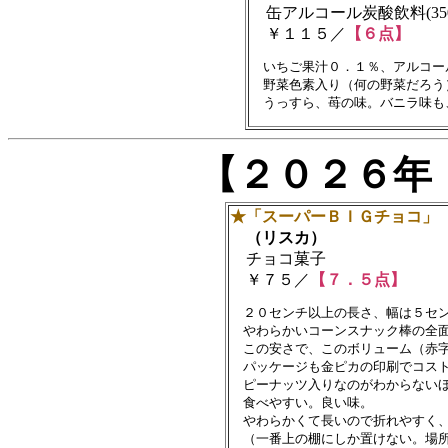
缶アルコール炭酸飲料(350
￥１１５／
【６点】
　いちご果汁０．１％、アルコー
　野菜色素入り（何の野菜だろう）
【２０２６年
★「スーパーＢＩＧチョコ」
（リスカ）
チョコ菓子
￥７５／
【７．５点】
　２０センチ以上の長さ、幅は５セン
　やわらかいコーンスナック棒の全面
　この安さで、このボリューム（赤字
　パッケージも金ピカの印刷でコスト
　ピーナッツ入りなのがわからないほ
　食べやすい。良い味。

　やわらかくて長いので折れやすく、
　（一番上の棚にしか置けない。場所