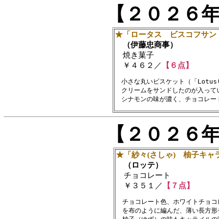
【２０２６
★「ロータス ビスコフサン
（伊藤忠商事）
焼き菓子
￥４６２／
【６点】
　小さな丸いビスケット（「Lotu
　クリームをサンドしたのが入って
【２０２６
★「紗々(さしゃ) 柚子キャ
（ロッテ）
チョコレート
￥３５１／
【７点】
　チョコレート色、ホワイトチョコ
　を布のように編んだ、薄い長方形