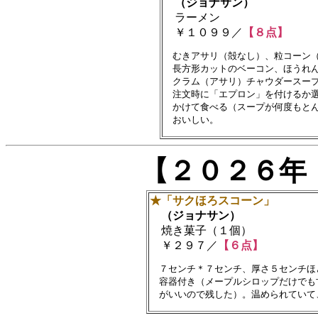
（ジョナサン）
ラーメン
￥１０９９／
【８点】
　むきアサリ（殻なし）、粒コーン（
　長方形カットのベーコン、ほうれん
　クラム（アサリ）チャウダースープ
　注文時に「エプロン」を付けるか選
　かけて食べる（スープが何度もとん
【２０２６年
★「サクほろスコーン」
（ジョナサン）
焼き菓子（１個）
￥２９７／
【６点】
　７センチ＊７センチ、厚さ５センチほ
　容器付き（メープルシロップだけでも