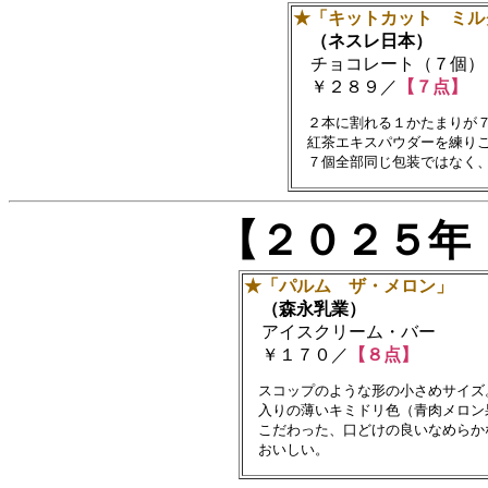
★「キットカット ミル
（ネスレ日本）
チョコレート（７個）
￥２８９／
【７点】
　２本に割れる１かたまりが７
　紅茶エキスパウダーを練りこ
【２０２５年
★「パルム ザ・メロン」
（森永乳業）
アイスクリーム・バー
￥１７０／
【８点】
　スコップのような形の小さめサイズ
　入りの薄いキミドリ色（青肉メロン
　こだわった、口どけの良いなめらか