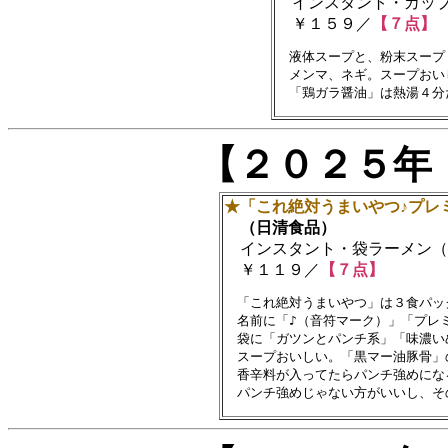
インスタント・カップ
￥１５９／
【７点】
　液体スープと、粉末スープ
　メンマ、ネギ。スープおい
【２０２５年
★「これ絶対うまいやつ♪プレ
（日清食品）
インスタント・袋ラーメン（
￥１１９／
【７点】
　「これ絶対うまいやつ」は３食パッ
　名前に「♪（音符マーク）」「プレミ
　袋に「ガツンとパンチ系」「味濃い
　スープおいしい。「黒マー油豚骨」
　香辛料が入ってたらパンチ強めにな