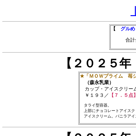
【
グルめ
合計金額
【２０２５年
★「ＭＯＷプライム 苺
（森永乳業）
カップ・アイスクリー
￥１９３／
【７．５点
　タライ型容器。

　上部にチョコレートアイスク