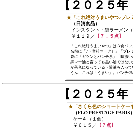
【２０２５年
★「これ絶対うまいやつ♪プレ
（日清食品）
インスタント・袋ラーメン（
￥１１９／
【７．５点】
　「これ絶対うまいやつ」は３食パッ
　名前に「♪（音符マーク）」「プレミ
　袋に「ガツンとパンチ系」「味濃い
　黒マー油と言っても黒い油ではない
　が茶色になっている（醤油も入ってい
【２０２５年
★「さくら色のショートケー
（FLO PRESTAGE PARIS
ケーキ（１個）
￥６１５／
【７点】