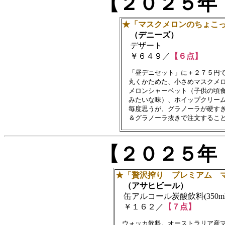
【２０２５年
★「マスクメロンのちょこ
（デニーズ）
デザート
￥６４９／
【６点】
　「昼デニセット」に＋２７５円で
　丸くかためた、小さめマスクメロ
　メロンシャーベット（子供の頃食
　みたいな味）、ホイップクリーム
　毎度思うが、グラノーラが硬すぎ
【２０２５年
★「贅沢搾り プレミアム 
（アサヒビール）
缶アルコール炭酸飲料(350ml
￥１６２／
【７点】
　ウォッカ飲料。オーストラリア産マ