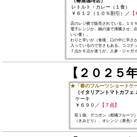
（椿屋珈琲店）
レトルト・カレー（１食）
￥６１２（１０％割引）／
【
　店のレジ横で販売されている。１０％
　電子レンジか、鍋の湯で沸騰させ、自
　いい量）。

　わりと辛いが（食後、口の中に辛さが
　入っているので甘さもある。ココナッ
【２０２５
★「春のフルーツショートケ
（イタリアントマトカフェ
ケーキ
￥６９０／
【７点】
　苺１個、デコポン（柑橘フルーツ）