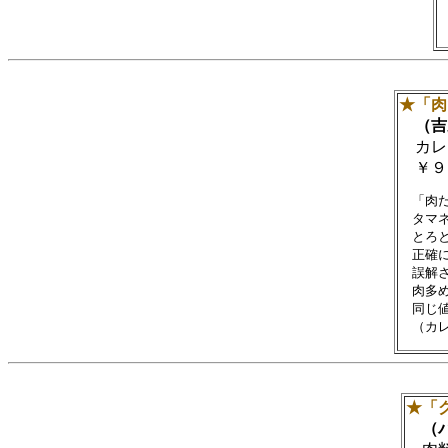
★「肉
（吉
カレ
￥９
　「肉
　タマ
　とろ
　正確
　誤解
　肉多
　同じ
★「
（バ