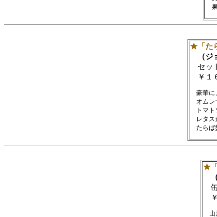
★「た
（ジョ
セッ
￥１６
　豪華に
　オムレ
　トマト
　レタス
★
（
缶ア
￥
　山