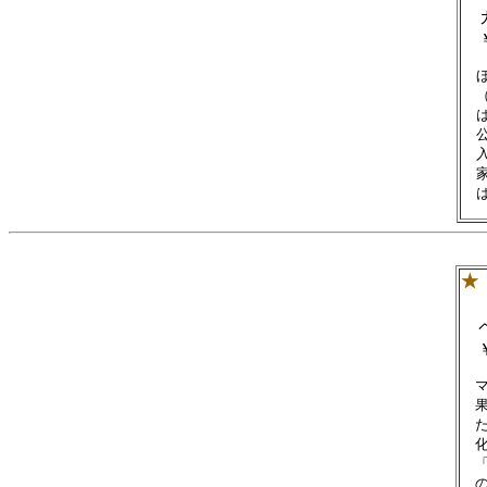
カ
￥
　
　
　
　
　
　
★
（
ペ
￥
　
　
　
　
　
　