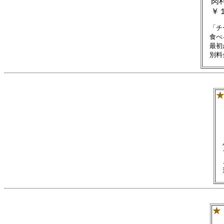
肉
￥１
　「チ
　食べ
　最初
★
　
　
　
★
（