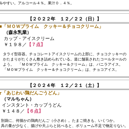
【２０２２年 １２／２２（日）】
■「ＭＯＷプライム クッキー＆チョコクリーム」
（森永乳業）
カップ・アイスクリーム
￥１９８／
【７点】
　タライ型容器。チョコレートアイスクリームの上部に、チョコクッキーの　
　かたまりがたくさん敷き詰められている。道に舗装されたコールタールの

　よう。　「ＭＯＷプライム　クッキー＆クリーム」は、バニラアイス。

【２０２４年 １２／２１（土）】
★「あじわい鶏だんごうどん」
（マルちゃん）
インスタント・カップうどん
￥１４８／
【６点】
　別袋に、何個かの鶏肉だんご（小さめ）。たまご焼きも、いくつか。

　具の量が少なく、揚げや天ぷらと比べると、ボリューム不足で物足りない。　