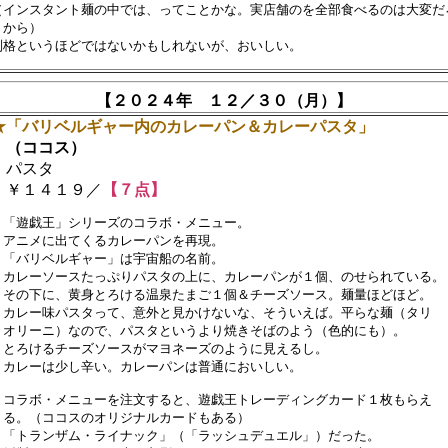
（インスタント麺の中では、ってことかな。実店舗のを全部食べるのは大変だろ
から）

【２０２４年 １２／３０（月）】
★「バリベルギャー内のカレーパン＆カレーパスタ」
（ココス）
パスタ
￥１４１９／
【７点】
　「遊戯王」シリーズのコラボ・メニュー。

　アニメに出てくるカレーパンを再現。

　「バリベルギャー」は宇宙船の名前。

　カレーソースたっぷりパスタの上に、カレーパンが１個、のせられている。　
　その下に、黄身とろける温泉たまご１個＆チーズソース。麺量ほどほど。

　カレー味パスタって、意外と見かけないな、そういえば。平らな麺（タリ

　オリーニ）なので、パスタというより焼きそばのよう（色的にも）。

　とろけるチーズソースがマヨネーズのように見えるし。

　カレーは少し辛い。カレーパンは普通においしい。

　コラボ・メニューを注文すると、遊戯王トレーディングカード１枚もらえ

　る。（ココスのオリジナルカードもある）

　「トランザム・ライナック」（「ラッシュデュエル」）だった。
