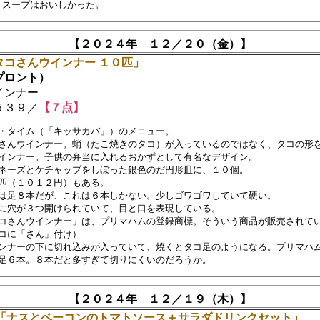
【２０２４年 １２／２０（金）】
タコさんウインナー １０匹」
ロント）
ンナー
３９／
【７点】
・タイム（「キッサカバ」）のメニュー。

さんウインナー。蛸（たこ焼きのタコ）が入っているのではなく、タコの形を
インナー。子供の弁当に入れるおかずとして有名なデザイン。

ネーズとケチャップをしぼった銀色のだ円形皿に、１０個。

匹（１０１２円）もある。

は足８本だが、これは６本しかない。少しゴワゴワしていて硬い。

に穴が３つ開けられていて、目と口を表現している。

コさんウインナー」は、プリマハムの登録商標。そういう商品が販売されてい
コに「さん」付け）

ンナーの下に切れ込みが入っていて、焼くとタコ足のようになる。プリマハム
【２０２４年 １２／１９（木）】
「ナスとベーコンのトマトソース＋サラダドリンクセット」