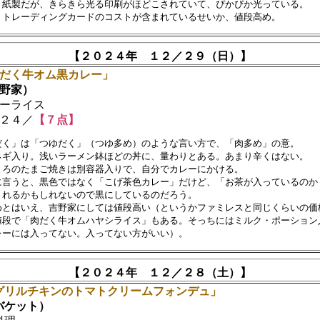
　紙製だが、きらきら光る印刷がほどこされていて、ぴかぴか光っている。

【２０２４年 １２／２９（日）】
だく牛オム黒カレー」
野家）
ーライス
２４／
【７点】
だく」は「つゆだく」（つゆ多め）のような言い方で、「肉多め」の意。

ネギ入り。浅いラーメン鉢ほどの丼に、量わりとある。あまり辛くはない。

とろのたまご焼きは別容器入りで、自分でカレーにかける。

に言うと、黒色ではなく「こげ茶色カレー」だけど、「お茶が入っているのか？
されるかもしれないので黒にしているのだろう。

めとはいえ、吉野家にしては値段高い（というかファミレスと同じくらいの価格
値段で「肉だく牛オムハヤシライス」もある。そっちにはミルク・ポーション入
【２０２４年 １２／２８（土）】
グリルチキンのトマトクリームフォンデュ」
ケット）