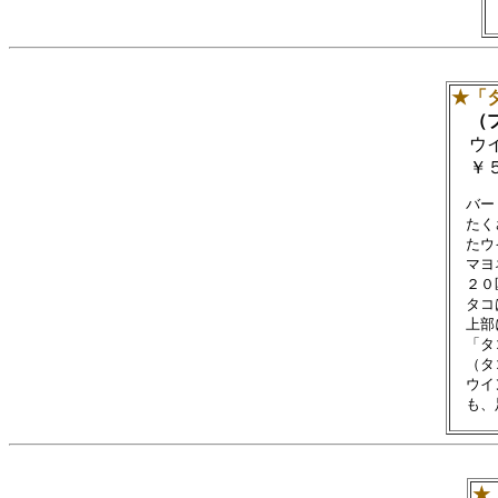
★「
（プ
ウイ
￥５
　バー
　たく
　たウ
　マヨ
　２０
　タコ
　上部
　「タ
　（タ
　ウイ
★