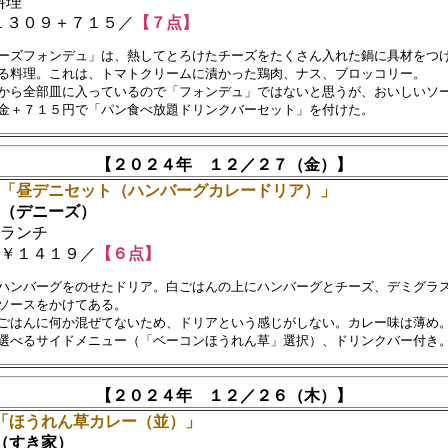
料理
３０９＋７１５／
【７点】
ーズフォンデュ」は、熱してとろけたチーズをたくさん入れた鍋に具材をつけ
る料理。これは、トマトクリームに漬かった鶏肉、ナス、ブロッコリー。　

から全部皿に入っているので「フォンデュ」ではないと思うが、おいしいソー
【２０２４年 １２／２７（金）】
「昼デニセット（ハンバーグカレードリア）」
（デニーズ）
ランチ
￥１４１９／
【６点】
ハンバーグをのせたドリア。白ごはんの上にハンバーグとチーズ、デミグラス
ソースをかけてある。

ごはんに何か混ぜてないため、ドリアという感じがしない。カレー味は薄め。
【２０２４年 １２／２６（木）】
「ほうれん草カレー（並）」
すき家）