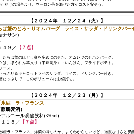
【２０２４年 １２／２４（火）】
らば蟹のとろ～りオムバーグ ライス・サラダ・ドリンクバー
ナサン）
ト
４９／
【７点】
、たらば蟹のほぐし身を多めにのせた、オムレツのせハンバーグ。　

ツは、ほうれん草入り（半熟黄身）＋いんげん、フライドポテト。

ソース。

たっぷり＆キャロットラペのサラダ、ライス、ドリンクバー付き。

【２０２４年 １２／２３（月）】
「氷結 ラ・フランス」
麒麟麦酒）
ルコール炭酸飲料(350ml)
１１８／
【７点】
形産ラ・フランス。洋梨の味なのか、よくわからないけど、適度な甘さと炭酸