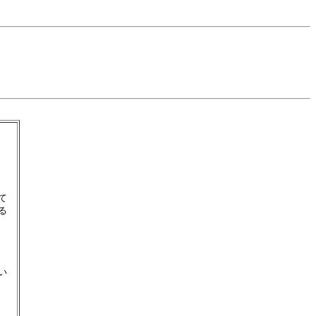
　




