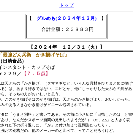
トップ
【
グルめも(２０２４年１２月)
】
合計金額：２３８８３円
【２０２４年 １２／３１（火）】
「最強どん兵衛 かき揚げそば」
日清食品）
ンスタント・カップそば
２２９／
【７．５点】
私は天ぷらの「かき揚げ」（タマネギなど、いろんな具材をひとまとめに揚げて
ある）は、あまり好きではない。エビとか、他にしっかりした天ぷらの具がある
から、そっちの方がおいしいと思う。

が、このかき揚げそばのかき揚げは、天ぷらのかき揚げより、おいしかった。

厚みのある大きなかき揚げがビニール包装されている。

フタに「うまさ別格」と書いてある。その前に小さめに「目指したのは」と書い
てあり、なんだかスポーツ新聞の見出しのようだが（「○○、△△」と大きく表

示された下の折り返しに、「か」と付け加えて疑問形だったり）。

最強だの別格だの、他のメーカーのと比べて、ってことだろうけど。
