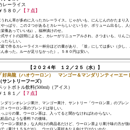
レーライス
５８０／
【７点】
ほうれん草が多めに入ったカレーライス。じゃがいも、にんじんのかたまり入り
（やっぱり、この２つがあるとカレーらしいというか、ボリューム出るし、人参
は栄養あっていいね）。福神漬けのせ。

公式サイトの説明によると、カレーがリニューアルされ、さつまいも、りんごが
入ったらしい。

家庭で作るカレーライス一杯分ほどの量があり、「並」にしては多い（少し、ご
【２０２４年 １２／２５（水）】
「好烏龍（ハオウーロン） マンゴー＆マンダリンティーエー
サントリーフーズ）
ットボトル飲料(500ml)（アイス）
１８１／
【７点】
マンダリンオレンジ果汁、マンゴー果汁、サントリー「ウーロン茶」のブレンド
果汁＋ウーロン茶のブレンドは珍しい。

たっぷりの量。ウーロン茶は、入ってると聞かなければわからない。　

化粧品のような香料？の後味。

「ウーロン茶好き」な人向けの商品名だけど、ウーロン茶より果汁味の方が強い
ので（果汁１５％だが）、ウーロン茶好きな人向けではないかな。
