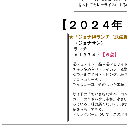
【２０２４年
★「ジョナ得ランチ（武蔵
（ジョナサン）
ランチ
￥１３７４／
【６点】
　選べるメイン一品＋選べるサイド
　チキン多め入りドライカレー＆野
　ゆでたまご半分トッピング。細切
　ブロッコリー少々。

　ライスは一部、色のついた米粒。
　サイドの「ちいさななすベーコン
　カレーの辛さを少し中和。小さい
　っている。味は悪くない）、厚切
　葉をちらしてある。
