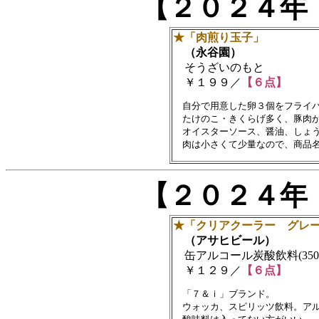
【２０２４年
★「肉煎り玉子」
（永谷園）
そうざいのもと
￥１９９／
【６点】
　自分で用意した卵３個をフライパ
　たけのこ・きくらげ多く、豚肉が
　オイスターソース、醤油、しょう
【２０２４年
★「クリアクーラー グレ
（アサヒビール）
缶アルコール炭酸飲料(350m
￥１２９／
【６点】
　「７＆ｉ」ブランド。

　ウォッカ、スピリッツ飲料。アル