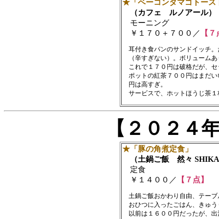
★「ベーコンタマゴトース
（カフェ ルノアール）
モーニング
￥１７０＋７００／
【７
　耳付き食パンのサンドイッチ。
　（辛すぎない）。ボリュームあ
　これで１７０円は破格だが、セ
　ポットの紅茶７００円はまだい
　円は高すぎ。

【２０２４
★「豚の角煮定食」
（土鍋ご飯 然々 SHIKA-
定食
￥１４００／
【７点】
　土鍋ご飯おかわり自由、テーブ
　おひつに入ったごはん、きゅう
　以前は１６００円だったが、出