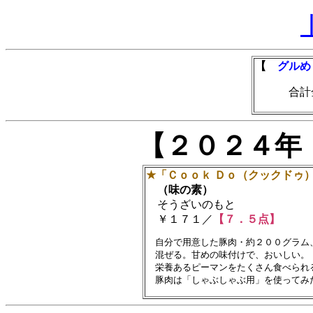
【
グルめ
合計金額
【２０２４年
★「Ｃｏｏｋ Ｄｏ（クックドゥ
（味の素）
そうざいのもと
￥１７１／
【７．５点】
　自分で用意した豚肉・約２００グラム
　混ぜる。甘めの味付けで、おいしい。

　栄養あるピーマンをたくさん食べられる