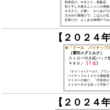
　初来店の、やきとり・釜飯店。

　切り干し大根＆ニンジンの煮物
　ネギ入り。少量）、からあげ５
　大きめの唐揚げで、ごはんが足
【２０２４
★「ドール パイナップ
（雪印メグミルク）
ストロー付き紙パック飲料(
￥８９／
【７点】
　「Ｄｏｌｅ(ドール)」ブラン
　パイナップル１００％濃縮還
　ストローの袋に、「不快音が
【２０２４