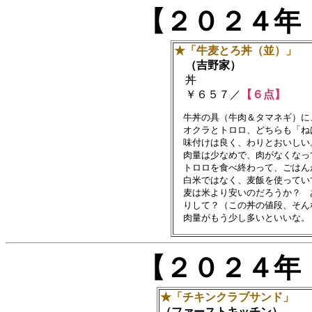
【２０２４年
★「牛麦とろ丼（並）」
（吉野家）
丼
￥６５７／
【６点】
　牛丼の具（牛肉＆タマネギ）に
　オクラとトロロ、どちらも「ね
　味付けは良く、わりとおいしい。
　肉量は少なめで、肉がなくなっ
　トロロを食べ終わって、ごはん
　白米ではなく、麦飯を使ってい
　麦は米より安いのだろうか？　
　りして？（この丼の値段、そん
【２０２４年
★「チキンクラブサンド」
（ファーストキッチン）