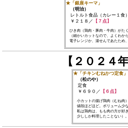
★「銀座キーマ」
（明治）
レトルト食品（カレー１食
￥２１８／
【７点】
　ひき肉（鶏肉・豚肉・牛肉）がたく
　（細かいカットなので、よくわから
【２０２４
★「チキンむねかつ定食」
（松のや）
定食
￥６９０／
【６点】
　小カットの揚げ鶏肉（むね肉）
　値段ほどほど。ボリューム少な
　私は鶏肉は、もも肉の方が好き