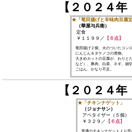
【２０２４年
★「竜田揚げと辛味肉豆腐
（華屋与兵衛）
定食
￥１１９９／
【６点】
　竜田揚げ２個、火のついたコンロ
　にんじん＆タケノコの煮物。

　大きめカットの豆腐が、わりとた
　など）、豚肉、白菜、ネギ、細切
【２０２４年
★「チキンナゲット」
（ジョナサン）
アペタイザー（５個）
￥３２９／
【６点】
　普通のチキンナゲットより平