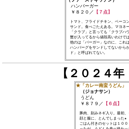
ハンバーガー
￥８２０／
【７点】
　トマト、フライドチキン、ベーコン
　サンド。食べごたえある。マヨネー
　「クラブ」と言っても「クラブハウ
　蟹が入ってるから値段高いわけでは
　他のは「バーガー」なのに、これは
　ハンバーグをサンドしてないからか
【２０２４年
★「カレー南蛮うどん」
（ジョナサン）
うどん
￥８７９／
【６点】
　豚肉、刻みネギ入り。最初、
　顔と服に、とんでしまった★　
　ごはん付きのセットは１００
　ったが、うどんを食べ終わっ