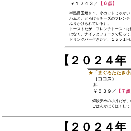
￥１２４３／
【６点】
　半熟目玉焼き１、小カットじゃがい
　ハムと、とろけるチーズのフレンチ
　ふりかけられている）。　

　トーストだが、フレンチトーストは
　はなく、ナイフとフォークで切って
【２０２４年
★「まぐろたたき小
（ココス）
丼
￥５３９／
【７点
　値段安めの小丼だが、
【２０２４年