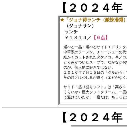
【２０２４年
★「ジョナ得ランチ（酸辣湯麺
（ジョナサン）
ランチ
￥１３１９／
【６点】
　選べる一品＋選べるサイド＋ドリンク
　中華系のラーメン。チャーシューの代
　細かくカットされたタケノコ、キノコ
　とろみがついたスープで、なかなかお
　のが、個人的に好きではない。

　２０１６年７月１５日の「グルめも」で
　その時とは少し具が違う（エビがなくな
　サイド「盛り盛りソフト」は「高さ２
　くらいか）巨大ソフトクリーム。一度
【２０２４年