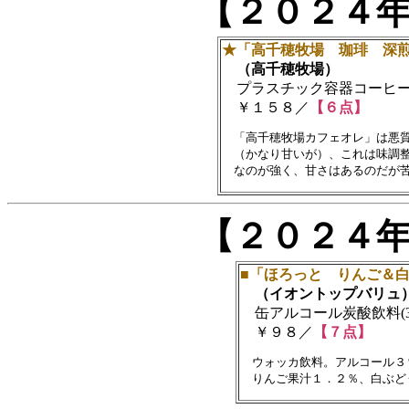
【２０２４
★「高千穂牧場 珈琲 深
（高千穂牧場）
プラスチック容器コーヒー飲料
￥１５８／
【６点】
　「高千穂牧場カフェオレ」は悪質
　（かなり甘いが）、これは味調整
【２０２４
■「ほろっと りんご＆
（イオントップバリュ
缶アルコール炭酸飲料(35
￥９８／
【７点】
　ウォッカ飲料。アルコール３