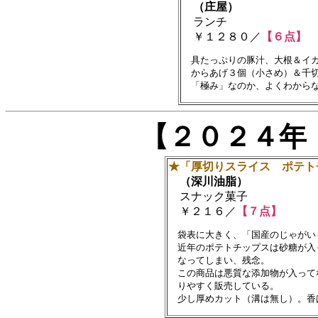
（庄屋）
ランチ
￥１２８０／
【６点】
　具たっぷりの豚汁、大根＆イカ
　からあげ３個（小さめ）＆千切
【２０２４年
★「厚切りスライス ポテト
（深川油脂）
スナック菓子
￥２１６／
【７点】
　袋表に大きく、「国産のじゃがい
　近年のポテトチップスは砂糖が入
　なってしまい、残念。

　この商品は悪質な添加物が入って
　りやすく販売している。
