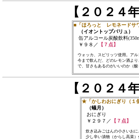
【２０２４
■「ほろっと レモネードサ
（イオントップバリュ）
缶アルコール炭酸飲料(350m
￥９８／
【７点】
　ウォッカ、スピリッツ使用。アル
　今まで飲んだ、どのレモン酒より
【２０２４
★「かしわおにぎり（１
（蟻月）
おにぎり
￥２９７／
【７点】
　炊き込みごはんの小さいおに