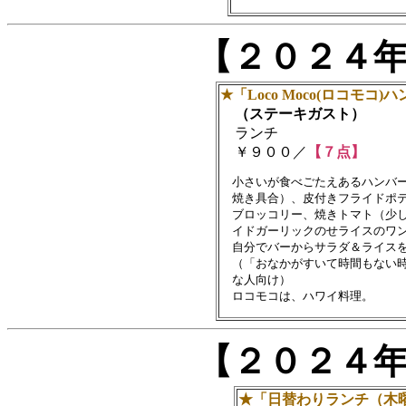
【２０２４
★「Loco Moco(ロコモ
（ステーキガスト）
ランチ
￥９００／
【７点】
　小さいが食べごたえあるハンバー
　焼き具合）、皮付きフライドポテ
　ブロッコリー、焼きトマト（少し
　イドガーリックのせライスのワン
　自分でバーからサラダ＆ライスを
　（「おなかがすいて時間もない時
　な人向け）

【２０２４
★「日替わりランチ（木