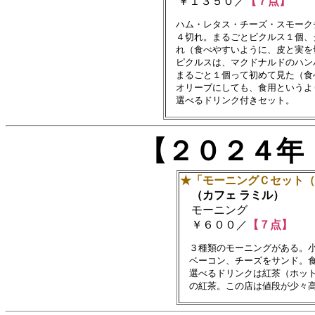
￥１３５０／
【７点】
　ハム・レタス・チーズ・スモーク
　４切れ。まるごとピクルス１個、
　れ（食べやすいように、皮と実を
　ピクルスは、マクドナルドのハン
　まるごと１個って初めて見た（食
　オリーブにしても、食用というよ
【２０２４年
★「モーニングＣセット（
（カフェ ラミル）
モーニング
￥６００／
【７点】
　３種類のモーニングがある。小
　ベーコン、チーズをサンド。食
　選べるドリンクは紅茶（ホット