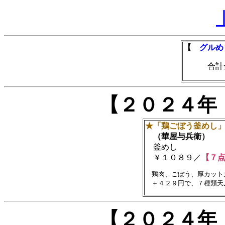
【
グルめ
合計金額
【２０２４年
★「鶏ごぼう釜めし
（華屋与兵衛）
釜めし
￥１０８９／
【７
　鶏肉、ごぼう、厚カット
【２０２４年