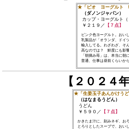
★「ビオ ヨーグルト 
（ダノンジャパン）
カップ・ヨーグルト（
￥２１９／
【７点】
　ピンク色ヨーグルト。おいし
　乳製品が「オランダ、ドイツ
　輸入してる。わざわざ、そん
　高なのでは？　鮮度にも影響
　「朝摘み苺」は、本当に朝に
【２０２４
★「生姜玉子あんかけうど
（はなまるうどん）
うどん
￥５９０／
【７点】
　かきたま汁に、刻みネギ、おろ