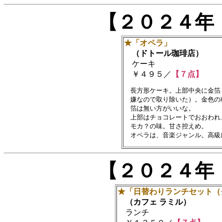
【２０２４年
★「オペラ」
（ドトール珈琲店）
ケーキ
￥４９５／
【７点】
　長方形ケーキ。上部中央に金箔
　嫌なので取り除いた）。金色の
　箔は無い方がいいな。

　上部はチョコレートでおおわれ
　モカ？の味。甘さ控えめ。

【２０２４年
★「日替わりランチセット（
（カフェ ラミル）
ランチ