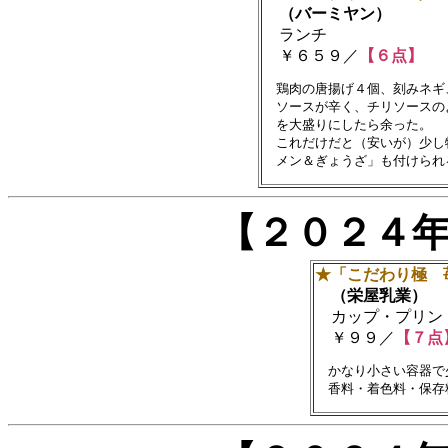
（バーミヤン）
ランチ
￥６５９／
【６点】
　鶏肉の唐揚げ４個、刻みネギ
　ソースが辛く、チリソースの
　を大盛りにしたら余った。

　これだけだと（安いが）少し
【２０２４
★「こだわり極 
（栄屋乳業）
カップ・プリン
￥９９／
【７点
　かなり小さい容器で