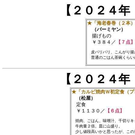
【２０２４年
★「海老春巻（２本
（バーミヤン）
揚げもの
￥３８４／
【７点
　皮パリパリ、こんがり揚
【２０２４年
★「カルビ焼肉Ｗ初定食（プ
（松屋）
定食
￥１１３０／
【６点】
　焼肉、ごはん、味噌汁、千切りキ
　牛肉量２倍。皿に山盛り。

　少し値段高いかと思ったが、この