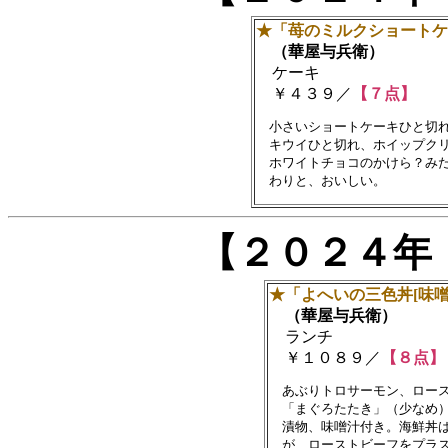
★「苺のミルクショートケ
（華屋与兵衛）
ケーキ
￥４３９／
【７点】
　小さいショートケーキひと切れ
　キウイひと切れ、ホイップクリ
　ホワイトチョコのかけら？みた
【２０２４年
★「よへいの三色丼[味噌
（華屋与兵衛）
ランチ
￥１０８９／
【８点】
　あぶりトロサーモン、ロース
　「まぐろたたき」（少なめ）
　漬物、味噌汁付き。海鮮丼は
　が、ローストビーフをプラス