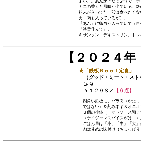
　多い）。あんかけたっぷりで、ボ
　カニの香りと風味が出ている。殻
　粉末が入ってた（殻は食べたくな
　カニ肉も入っているが）。

　「あん」に卵白が入っていて（自
　「淡雪仕立て」。

【２０２４年
★「鉄板Ｂｅｅｆ定食」
（グッド・ミート・スト
定食
￥１２９８／
【６点】
　四角い鉄板に、バラ肉（かたま
　ではない）＆刻みネギ＆オニオン
　３個の小鉢（トマトソース和え
　（ケイジャンスパイスがけ））
　ごはん量は「小」「中」「大」