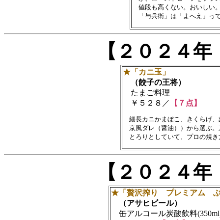
　値段も高くない。おいしい。
【２０２４年
★「カニ玉」
（餃子の王将）
たまご料理
￥５２８／
【７点】
　細長カニかまぼこ、きくらげ、
　京風ダレ（醤油））から選ぶ。
【２０２４年
★「贅沢搾り プレミアム 
（アサヒビール）
缶アルコール炭酸飲料(350ml