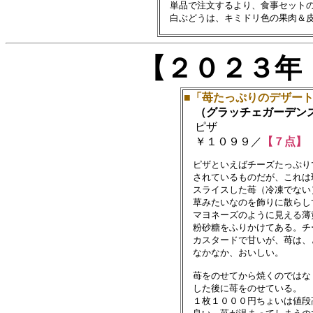
　単品で注文するより、食事セットの
【２０２３年
■「苺たっぷりのデザー
（グラッチェガーデン
ピザ
￥１０９９／
【７点】
　ピザといえばチーズたっぷり
　されているものだが、これは
　スライスした苺（冷凍でない
　草みたいなのを飾りに散らして
　マヨネーズのように見える薄
　粉砂糖をふりかけてある。チ
　カスタードで甘いが、苺は、
　なかなか、おいしい。

　苺をのせてから焼くのではな
　した後に苺をのせている。

　１枚１０００円ちょいは値段