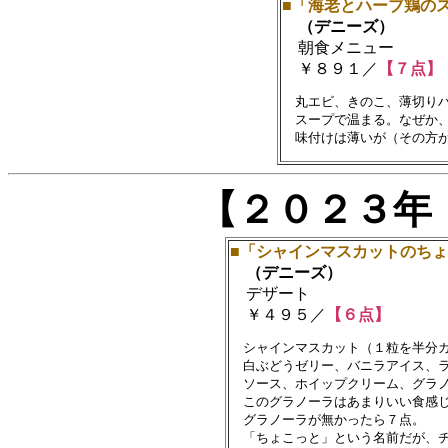
■「海老とハーブ鶏の
（デニーズ）
朝食メニュー
￥８９１／
【７点】
　丸エビ、きのこ、薄切りハ
　スープで温まる。なぜか、
【２０２３年
■「シャインマスカットのち
（デニーズ）
デザート
￥４９５／
【６点】
　シャインマスカット（１粒を半分カ
　白ぶどうゼリー、バニラアイス、ラ
　ソース、ホイップクリーム、グラノ
　このグラノーラはあまりいい食感じ
　グラノーラが無かったら７点。

　「ちょこっと」という名前だが、チ