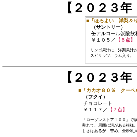
【２０２３年
■「ほろよい 洋梨＆
（サントリー）
缶アルコール炭酸飲料(3
￥１０５／
【６点】
　リンゴ果汁に、洋梨果汁が
【２０２３年
■「カカオ８０％ クーベ
（フクイ）
チョコレート
￥１１７／
【７点】
　「ローソンストア１００」で購
　割れて、周囲に溝がある模様。