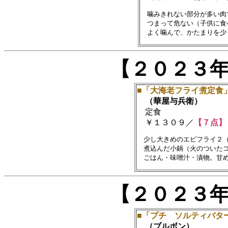
　噛みきれない部分が多い肉
　つまって危ない（子供に食
【２０２３
■「大海老フライ煮定食
（華屋与兵衛）
定食
￥１３０９／
【７点】
　少し大きめのエビフライ２（
　煮込んだ小鍋（火のついたコ
【２０２３
■「プチ ソルティバタ
（ブルボン）