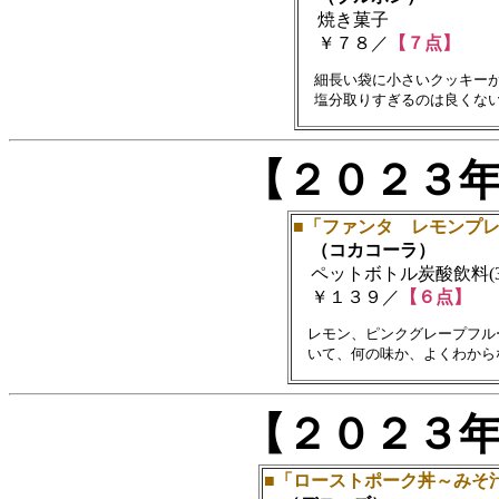
焼き菓子
￥７８／
【７点】
　細長い袋に小さいクッキーが
【２０２３
■「ファンタ レモンプ
（コカコーラ）
ペットボトル炭酸飲料(38
￥１３９／
【６点】
　レモン、ピンクグレープフル
【２０２３
■「ローストポーク丼～みそ