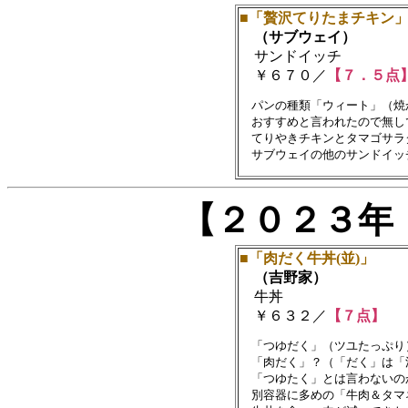
■「贅沢てりたまチキン
（サブウェイ）
サンドイッチ
￥６７０／
【７．５点
　パンの種類「ウィート」（焼
　おすすめと言われたので無しで
　てりやきチキンとタマゴサラ
【２０２３年
■「肉だく牛丼(並)」
（吉野家）
牛丼
￥６３２／
【７点】
　「つゆだく」（ツユたっぷり
　「肉だく」？（「だく」は「
　「つゆたく」とは言わないのか
　別容器に多めの「牛肉＆タマネ