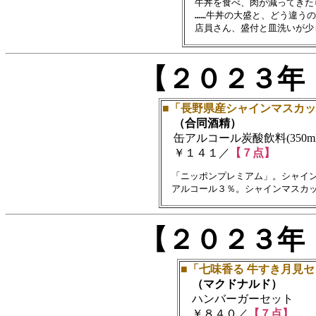
　牛丼を食べ、肉が減ってきた
　……牛丼の大盛と、どう違うの
【２０２３年
■「長野県産シャインマスカ
（合同酒精）
缶アルコール炭酸飲料(350ml
￥１４１／
【７点】
　「ニッポンプレミアム」。シャイン
【２０２３年
■「七味香る 牛すき月見
（マクドナルド）
ハンバーガーセット
￥８４０／
【７点】