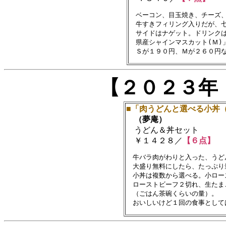
　ベーコン、目玉焼き、チーズ、
　牛すきフィリング入りだが、七
　サイドはナゲット。ドリンクは
　県産シャインマスカット(Ｍ)
【２０２３年
■「肉うどんと選べる小丼
（夢庵）
うどん＆丼セット
￥１４２８／
【６点】
　牛バラ肉がわりと入った、うど
　大盛り無料にしたら、たっぷり量
　小丼は複数から選べる。小ロー
　ローストビーフ２切れ、生たま
　（ごはん茶碗くらいの量）。
