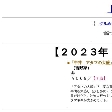
【
グルめ
合計金額
【２０２３年
■「牛丼 アタマの大盛
（吉野家）
丼
￥５６９／
【７点】
　「アタマの大盛」？　変な商
　牛肉を大盛り（少し多め）に
　丼だけだと、汁物１杯分をつ