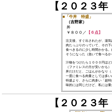
【２０２３年
■「牛丼 特盛」
（吉野家）
丼
￥８００／
【６点】
　注文後、すぐ出されたが、湯気
　肉たっぷりのっていて、その下
　食べきるのに少し時間かかる。
　そうになった（急いで食べるか
　汁物をつけたら１０００円ほど
　（ファミレスの方が安いかも）

　丼だけだと、ごはんがかなり（
　一度に食べる肉量としては多い
　特盛より、さらに肉多い「超特
【２０２３年