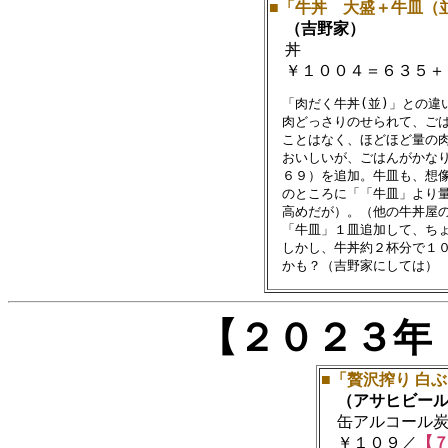
■「牛丼 大盛＋牛皿（
（吉野家）
丼
￥１００４＝６３５＋
　「肉だく牛丼(並)」との違
　肉どっさりのせられて、ごは
　ことはなく、ほどほど量の肉
　おいしいが、ごはんがかなり
　６９）を追加。牛皿も、想像
　のところに「「牛皿」より量
　高めだが）。（他の牛丼屋の
　「牛皿」１皿追加して、ちょ
　しかし、牛丼約２杯分で１０
【２０２３年
■「贅沢搾り 白
（アサヒビール
缶アルコール炭酸飲
￥１０９／
【