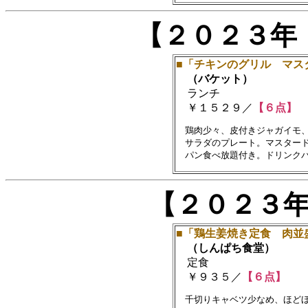
【２０２３年
■「チキンのグリル マス
（バケット）
ランチ
￥１５２９／
【６点】
　鶏肉少々、皮付きジャガイモ、
　サラダのプレート。マスタード
【２０２３
■「鶏生姜焼き定食 肉並
（しんぱち食堂）
定食
￥９３５／
【６点】
　千切りキャベツ少なめ、ほどほ