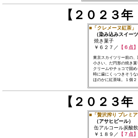
【２０２３年
■「クレメーヌ紅茶」
（染み込みスイーツ 
焼き菓子
￥６２７／
【６点
　東京スカイツリー前の、
　小さい、だ円形の焼き菓
　クリームやチョコで固め
　時に歯にくっつきそうな
【２０２３年
■「贅沢搾り プレミ
（アサヒビール）
缶アルコール炭酸飲料(
￥１８９／
【７点