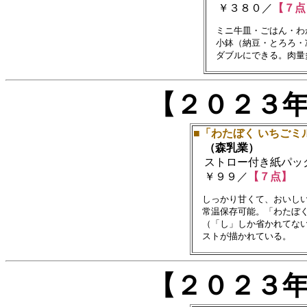
￥３８０／
【７点
　ミニ牛皿・ごはん・わ
　小鉢（納豆・とろろ・
【２０２３
■「わたぼく いちごミ
（森乳業）
ストロー付き紙パック飲料
￥９９／
【７点】
　しっかり甘くて、おいしい
　常温保存可能。「わたぼく
　（「し」しか省かれてない
【２０２３