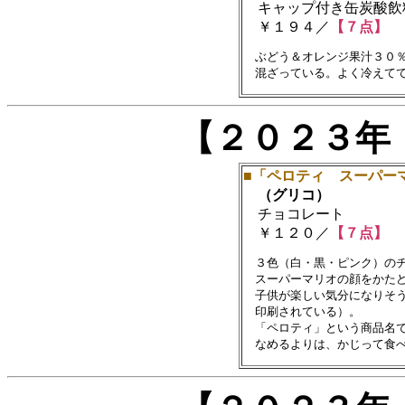
キャップ付き缶炭酸飲料(4
￥１９４／
【７点】
　ぶどう＆オレンジ果汁３０％
【２０２３年
■「ペロティ スーパー
（グリコ）
チョコレート
￥１２０／
【７点】
　３色（白・黒・ピンク）のチ
　スーパーマリオの顔をかたど
　子供が楽しい気分になりそう
　印刷されている）。

　「ペロティ」という商品名で