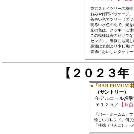
　東京スカイツリーの模様
　おみやげ用パッケージ。

　茶色い色でツリー（タワ
　明るい水色の丸で、光を
　光の色は、クッキーに使
　この模様は表面だけでな
　センチ）、裏側にも同じ
　裏側は表側より少し焦げ
【２０２３年
■「BAR POMUM
（サントリー）
缶アルコール炭酸飲料(
￥１２５／
【５点
　「バー・ポームム」ブ
　珍しいブレンド。何度