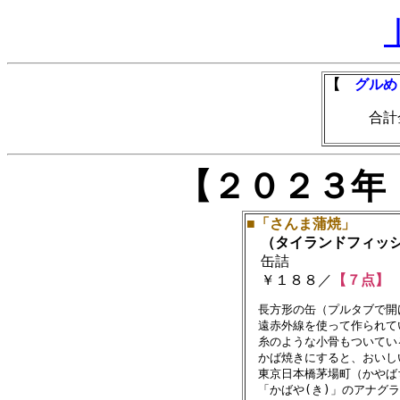
【
グルめ
合計金額
【２０２３年
■「さんま蒲焼」
（タイランドフィッシ
缶詰
￥１８８／
【７点】
　長方形の缶（プルタブで開
　遠赤外線を使って作られて
　糸のような小骨もついてい
　かば焼きにすると、おいし
　東京日本橋茅場町（かやば