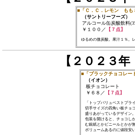
■「Ｃ．Ｃ．レモン もも
（サントリーフーズ）
アルコール缶炭酸飲料(350
￥１００／
【７点】
【２０２３年
■「ブラックチョコレー
（イオン）
板チョコレート
￥６８／
【７点】
　「トップバリュベストプライ
　切手サイズの四角い板チョコ
　盛りあがっているデザイン。
　包装を開けると、チョコしか
　む銀紙とかビニールとかが無