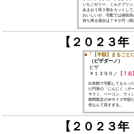
　いちごゼリー、ミルクプリン
　あまおう苺２個をカットして
　おいしいが、宅配では値段高
【２０２３年
■「【半額】まるごと
（ピザダーノ）
ピザ
￥１３９０／
【７点
　出前館で宅配してもらった
　だ円形の「にんにく（ガー
　サラミ、ベーコン、ウィン
　期間限定のＭサイズ半額だ
【２０２３年