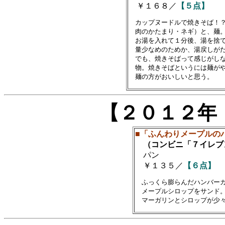
￥１６８／
【５点】
　カップヌードルで焼きそば！？
　肉のかたまり・ネギ）と、麺。
　お湯を入れて１分後、湯を捨て
　量少なめのためか、湯戻しがた
　でも、焼きそばって感じがしな
　物。焼きそばというには麺がや
【２０１２年
■「ふんわりメープルの
（コンビニ「７イレブ
パン
￥１３５／
【６点】
　ふっくら膨らんだハンバーガ
　メープルシロップをサンド。