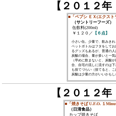
【２０１２年
■「ペプシ ＥＸ(エクスト
（サントリーフーズ）
缶飲料(200ml)
￥１２０／
【６点】
　小さい缶。少量で、飲みきれ
　ペットボトルはフタをしてお
　るグッズもあるが、普通の人
　炭酸の場合、量が多いと一気
　（早めに飲まないと、炭酸が
　合、自宅の流しに流すのは下
　も捨てづらい（捨てると、こ
【２０１２年
■「焼きそば U.F.O. １Minu
（日清食品）
カップ焼きそば