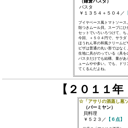
（鎌倉パスタ）
パスタ
￥１３５４＋５０４／
　ブイヤベース風トマトソース。
　殻つきムール貝。スープにひ
　セットでいろいろつけて、ち
　今回、＋５０４円で、サラダ
　ほうれん草の和風クリームピ
　ピザは普通の丸い形ではなく
　生地に具がのっている（具を
　パスタだけでも結構、量があ
　ュームやや多い。でも、ドリ
【２０１１年
☆「アサリの酒蒸し葱
（バーミヤン）
貝料理
￥５２３／
【６点】