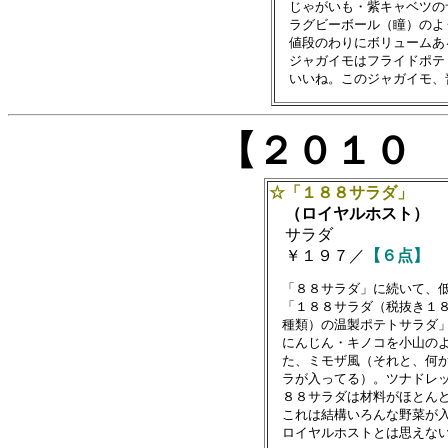
　じゃがいも・紫キャベツの
　ラグビーボール（瞳）のよ
　値段のわりにボリュームある
　ジャガイモはフライドポテ
【２０１０
☆「１８８サラダ」
（ロイヤルホスト）
サラダ
￥１９７／
【６点】
　「８８サラダ」に続いて、低
　「１８８サラダ（税抜き１８
　種類）の温製ポテトサラダ」
　にんじん・キノコを小山のよ
　た、ミモザ風（それと、何か
　ラが入ってる）。ツナドレッ
　８８サラダは材料がほとんど
　これは結構いろんな野菜が入