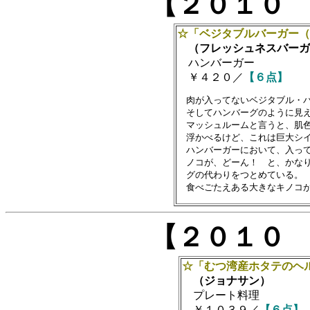
【２０１０
☆「ベジタブルバーガー（
（フレッシュネスバーガ
ハンバーガー
￥４２０／
【６点】
　肉が入ってないベジタブル・バ
　そしてハンバーグのように見え
　マッシュルームと言うと、肌色
　浮かべるけど、これは巨大シイ
　ハンバーガーにおいて、入って
　ノコが、どーん！　と、かなり
　グの代わりをつとめている。

【２０１０
☆「むつ湾産ホタテのヘ
（ジョナサン）
プレート料理
￥１０３９／
【６点】