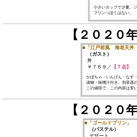
　小さいカップで少量。ソ
【２０２０
■「江戸前風 海老天丼
（ガスト）
丼
￥７６９／
【７点】
　かぼちゃ・いんげん・なす・
　漬物・味噌汁付き。別容器の
【２０２０
■「ゴールドプリン」
（パステル）
デザート