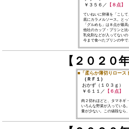
￥３５６／
【８点】
　ていねいに卵液を「こして
　底にカラメルソース。とっ
　「グルめも」は８点が最高点
　他社のカップ・プリンと比
　乳化剤などが入ってないのも
【２０２０
■「柔らか薄切りロース
（ＲＦ１）
おかず（１０３ｇ）
￥６１１／
【６点】
　肉２切れほどと、タマネギ・
　いろんな野菜が入っている。