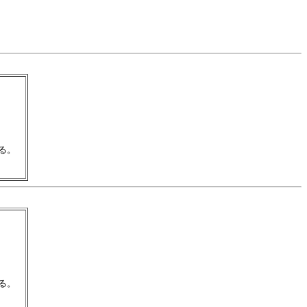
。　

。　
