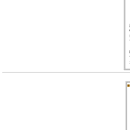
　
　
　
　
　
　
　