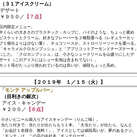
（３１アイスクリーム）
デザート
￥９５０／
【７点】
店内限定メニュー。

中くらいの大きさのプラスチック・カップに、パイのような、ちょっと硬め　
ビスケットとクリーム。好きなフレーバーを２種類選べる（レギュラーカッ

プ１個分よりは少ない量）。チョコソースか、ストロベリーソースを選べる。
「キャラメルクロカンブッシュ」と「アプリコットアーモンドチーズケーキ」
にした。「クロカンブッシュ」は、小さなシュークリームを山盛りにしたデ

ザート（このアイスにはシュー生地は含まれてない）。

【２０１９年 １／１５（火）】
■「モンテ アップルバー」
（目利きの銀次）
アイス・キャンデー
￥２００／
【６点】
　小さいビニール袋入りアイスキャンデー（りんご味）。

　当たり付きで、当たりが出たらもう１本。「大当たり」が出たら、なんと　

　「お会計１名様分、無料！」。アイスとしては値段高いが、夢のあるクジ。　