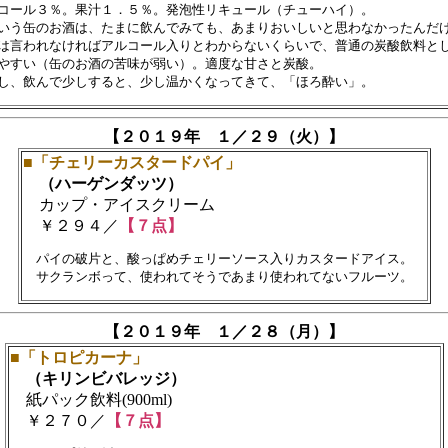
コール３％。果汁１．５％。発泡性リキュール（チューハイ）。

いう缶のお酒は、たまに飲んでみても、あまりおいしいと思わなかったんだけ
は言われなければアルコール入りとわからないくらいで、普通の炭酸飲料とし
やすい（缶のお酒の苦味が弱い）。適度な甘さと炭酸。

【２０１９年 １／２９（火）】
■「チェリーカスタードパイ」
（ハーゲンダッツ）
カップ・アイスクリーム
￥２９４／
【７点】
　パイの破片と、酸っぱめチェリーソース入りカスタードアイス。　

【２０１９年 １／２８（月）】
■「トロピカーナ」
（キリンビバレッジ）
紙パック飲料(900ml)
￥２７０／
【７点】