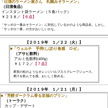
■「日清のラーメン屋さん 札幌みそラーメン」
（日清食品）
インスタント袋ラーメン（５食パック）
￥２３８／
【６点】
　「サッポロ一番みそラーメン」に対抗しているかのような商品名。しかし、　
【２０１９年 １／２２（火）】
■「ウェルチ 手搾(しぼ)り食感 ロゼ」
（アサヒ飲料）
アルミ缶飲料(400g)
￥１７２／
【７点】
　果実の粒のようなオレンジパルプ入りグレープジュース。　

【２０１９年 １／２１（月）】
■「芳醇ダークラム香る至福のプリン」
（トーラク）
カップ・デザート