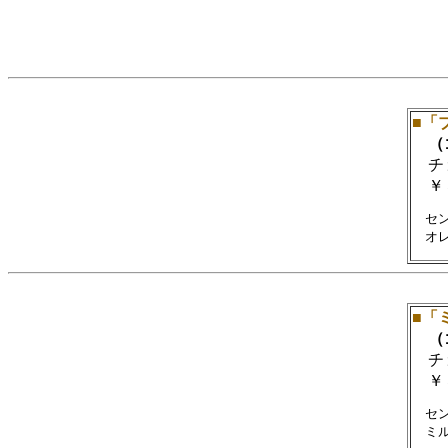
■「
（ゴ
チ
￥
　セ
■「
（ゴ
チ
￥
　セ