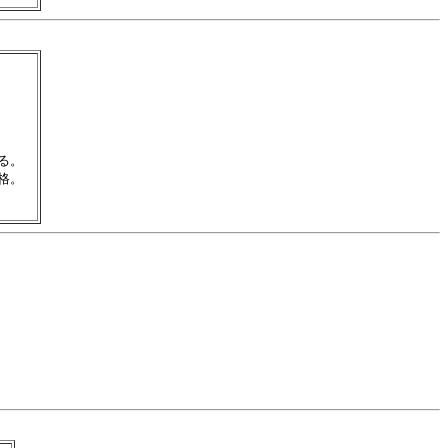
。　

。
