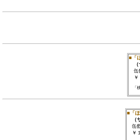
■「
（サ
缶飲料
￥
■「
（サ
缶飲料
￥１