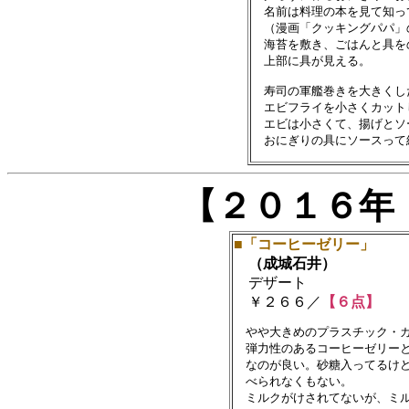
　名前は料理の本を見て知っ
　（漫画「クッキングパパ」
　海苔を敷き、ごはんと具を
　上部に具が見える。

　寿司の軍艦巻きを大きくし
　エビフライを小さくカット
　エビは小さくて、揚げとソ
【２０１６年
■「コーヒーゼリー」
（成城石井）
デザート
￥２６６／
【６点】
　やや大きめのプラスチック・カ
　弾力性のあるコーヒーゼリーと
　なのが良い。砂糖入ってるけど
　べられなくもない。
