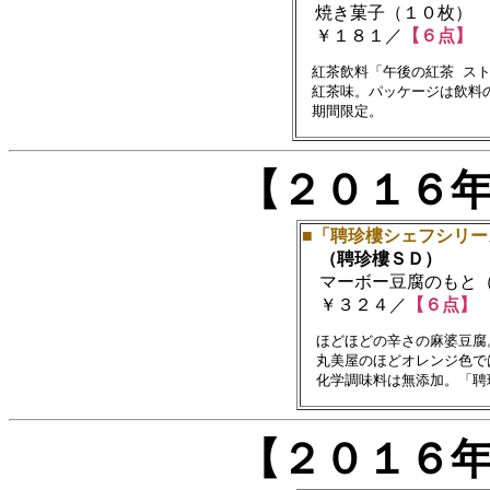
焼き菓子（１０枚）
￥１８１／
【６点】
　紅茶飲料「午後の紅茶 スト
　紅茶味。パッケージは飲料の
【２０１６
■「聘珍樓シェフシリー
（聘珍樓ＳＤ）
マーボー豆腐のもと（
￥３２４／
【６点】
　ほどほどの辛さの麻婆豆腐
　丸美屋のほどオレンジ色で
【２０１６