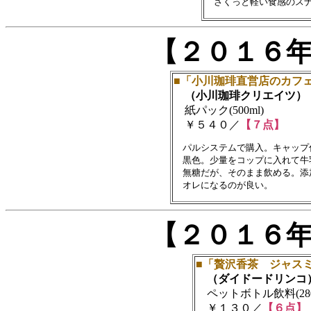
【２０１６
■「小川珈琲直営店のカフェ
（小川珈琲クリエイツ）
紙パック(500ml)
￥５４０／
【７点】
　パルシステムで購入。キャップ
　黒色。少量をコップに入れて牛
　無糖だが、そのまま飲める。添
【２０１６
■「贅沢香茶 ジャス
（ダイドードリンコ
ペットボトル飲料(280
￥１３０／
【６点】