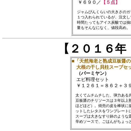
￥６９０／
【５点】
　ジャムびんくらいの大きさのガ
　１つ入れられているが、注文し
　時間たってもアイス炭酸では抽
【２０１６年
■「天然海老と熟成豆板醤
大根の干し貝柱スープセ
（バーミヤン）
エビ料理セット
￥１２６１＝８６２＋３
　太くてムチムチした、弾力ある丸
　豆板醤のチリソースは３年以上熟
　ほどほど）。焼売の皮を棒状に揚
　ットしたレタスをワンプレートに
　スープは大きなすり鉢のような皿