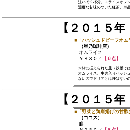
　注いで２杯分。スライスオレン
【２０１５年
■「ハッシュドビーフオム
（星乃珈琲店）
オムライス
￥８３０／
【６点】
　木枠に据えられた皿（鉄板では
　オムライス。牛肉入りハッシュ
【２０１５年
■「野菜と鶏唐揚げの甘酢
（ココス）
膳
￥９８０／
【６点】