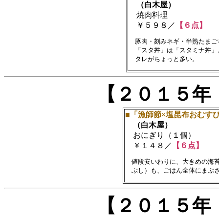
（白木屋）
焼肉料理
￥５９８／
【６点】
　豚肉・刻みネギ・半熟たまご
　「スタ丼」は「スタミナ丼」
【２０１５年
■「漁師節×塩昆布おむす
（白木屋）
おにぎり（１個）
￥１４８／
【６点】
　値段安いわりに、大きめの海苔
【２０１５年