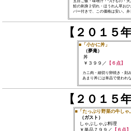
　五目ご飯・味噌汁・つけもの・天
　鮭の刺身２切れ・ほうれん草おひ
【２０１５
■「小かに丼」
（夢庵）
丼
￥３９９／
【６点】
　カニ肉・細切り卵焼き・刻み
【２０１５
■「たっぷり野菜の牛しゃ
（ガスト）
しゃぶしゃぶ料理
￥単品７９９／
【６点】