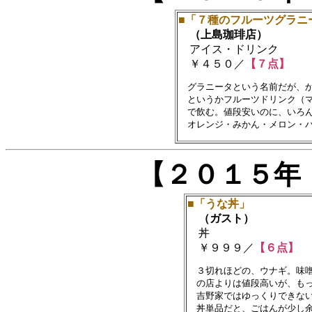
■「７種のフルーツグラニ
（上島珈琲店）
アイス・ドリンク
￥４５０／
【７点】
　グラニータという名前だが、か
　というかフルーツドリンク（マ
　で飲む。値段安いのに、いろん
【２０１５年
■「うな丼」
（ガスト）
丼
￥９９９／
【６点】
　３切れほどの、ウナギ。味噌
　の店よりは値段高いが、もっ
　吉野家ではゆっくりできない