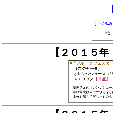
【
グルめ
合計金額
【２０１５年
■「フルーツ フェスタ
（スジャータ）
オレンジジュース（紙
￥１０８／
【６点】
　濃縮還元のオレンジジュー
　濃縮還元は果汁の水分をと