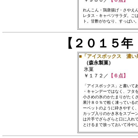
　れんこん・鶏唐揚げ・さやえん
　レタス・キャベツサラダ。ごは
【２０１５年
■「アイスボックス 濃い
（森永製菓）
氷菓
￥１７２／
【６点】
　「アイスボックス」と書いてあ
　・キャンデーではなく、フタを
　小さめの氷のかたまりがたくさ
　果汁８０％で粗く凍っているの
　ーベットのように砕きやすく、
　カップ入りのかき氷をスプーン
　は片手でざらざらと口に入れて