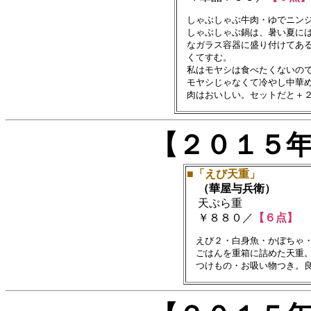
　しゃぶしゃぶ牛肉・ゆでニンジ
　しゃぶしゃぶ鍋は、暑い夏には
　なガラス容器に盛り付けてある
　くてすむ。

　私はモヤシは食べたくないので
　モヤシじゃなくて冷やし中華め
【２０１５
■「えび天重」
（華屋与兵衛）
天ぷら重
￥８８０／
【６点】
　えび２・白身魚・かぼちゃ・
　ごはんを重箱に詰めた天重。