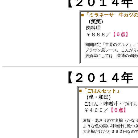
【２０１４年
■「ミラネーサ 牛カツ
（笑笑）
肉料理
￥８８８／
【６点】
　期間限定「世界のグルメ」。
　ブラウン風ソース。こんがり
【２０１４年
■「ごはんセット」
（坐・和民）
ごはん・味噌汁・つけも
￥４６０／
【６点】
　麦飯・あさりの大名椀（かなり
　ような色の濃い味噌汁に殻つき