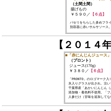
（土間土間）
揚げもの
￥５９０／
【６点】
　パセリをちらした多めフライ
【２０１４
■「赤にんじんジュース
（プロント）
ジュース(170g)
￥３８０／
【６点】
　「PRONTO」のロゴマーク
　氷入りグラスが出され、注い
　千葉県産「あかいにんじん（
　添加物・着色料不使用。「フ