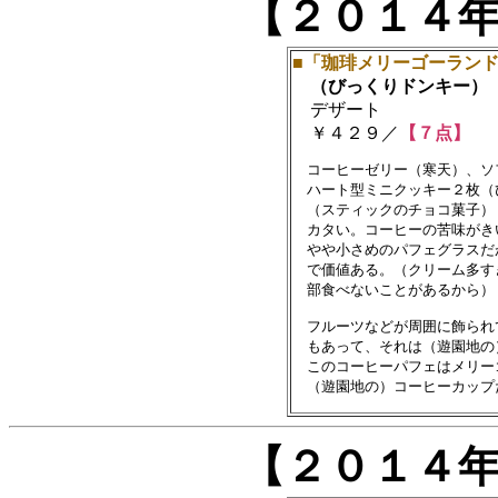
【２０１４
■「珈琲メリーゴーラン
（びっくりドンキー）
デザート
￥４２９／
【７点】
　コーヒーゼリー（寒天）、ソ
　ハート型ミニクッキー２枚（
　（スティックのチョコ菓子）
　カタい。コーヒーの苦味がき
　やや小さめのパフェグラスだ
　で価値ある。（クリーム多す
　部食べないことがあるから）

　フルーツなどが周囲に飾られ
　もあって、それは（遊園地の
　このコーヒーパフェはメリー
【２０１４