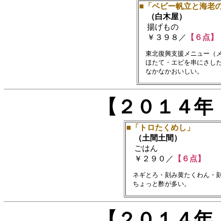
■「ベビー帆立と海老
（白木屋）
揚げもの
￥３９８／
【６点】
　東北復興支援メニュー（メ
　ほたて・エビを串にさした
【２０１４年
■「トロたくめし」
（土間土間）
ごはん
￥２９０／
【６点】
　ネギとろ・刻み黄たくわん・刻
【２０１４年