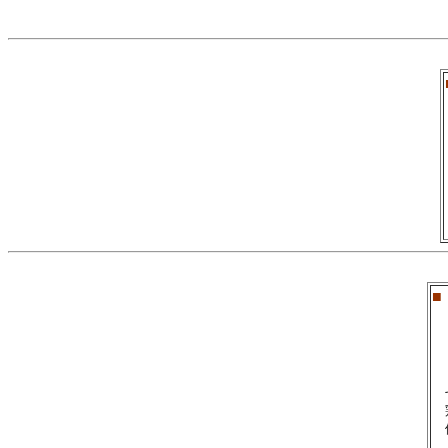
■
　
　