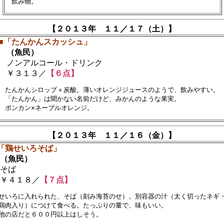
【２０１３年 １１／１７（土）】
■「たんかんスカッシュ」
（魚民）
ノンアルコール・ドリンク
￥３１３／
【６点】
　たんかんシロップ＋炭酸。薄いオレンジジュースのようで、飲みやすい。　
　「たんかん」は聞かない名前だけど、みかんのような果実。

【２０１３年 １１／１６（金）】
「鶏せいろそば」
（魚民）
そば
￥４１８／
【７点】
せいろに入れられた、そば（刻み海苔のせ）。別容器の汁（太く切ったネギ・
鶏肉入り）につけて食べる。たっぷりの量で、味もいい。
