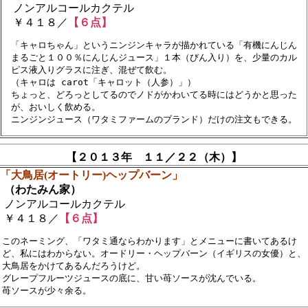
ノンアルコールカクテル
￥４１８／
【６点】
　「キャロちゃん」というニンジンキャラが描かれている「有機にんじん　

　まるごと１００％にんじんジュース」１本（びん入り）を、少量のカル

　ピス液入りグラスに注ぎ、混ぜて飲む。

　（キャロは carot「キャロット（人参）」）

　ちょっと、どろっとしてるのでノドがかわいてる時にはどうかと思った

　が、おいしく飲める。

【２０１３年 １１／２２（木）】
■「大鳥居(オートリー)ヘップバーン」
（わたみん家）
ノンアルコールカクテル
￥４１８／
【６点】
　このネーミング、「ワタミ通ならわかります」とメニューに書いてあるけ　　
　ど、私にはわからない。オードリー・ヘップバーン（イギリスの女優）と、

　大鳥居をかけてあるんだろうけど。

　グレープフルーツジュースの底に、甘い苺ソースが沈んでいる。
