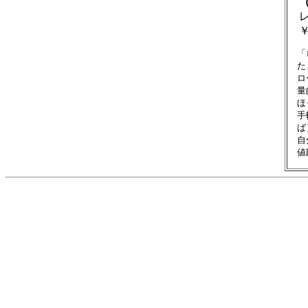
（
レ
￥
　「
　た
　ロ
　量
　ほ
　手
　ば
　自