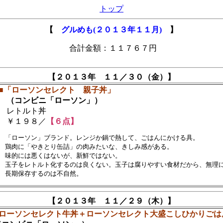
トップ
【
グルめも(２０１３年１１月)
】
合計金額：１１７６７円
【２０１３年 １１／３０（金）】
■「ローソンセレクト 親子丼」
（コンビニ「ローソン」）
レトルト丼
￥１９８／
【６点】
　「ローソン」ブランド。レンジか鍋で熱して、ごはんにかける具。　

　鶏肉に「やきとり缶詰」の肉みたいな、きしみ感がある。

　味的には悪くはないが、新鮮ではない。

　玉子をレトルト化するのは良くない。玉子は腐りやすい食材だから、無理に
【２０１３年 １１／２９（木）】
「ローソンセレクト牛丼＋ローソンセレクト大盛こしひかりごは