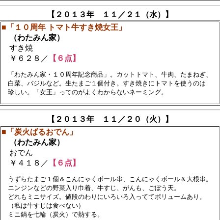
【２０１３年 １１／２１（水）】
■「１０周年 トマト牛すき焼女王」
（わたみん家）
すき焼
￥６２８／
【６点】
　「わたみん家・１０周年記念商品」。カットトマト、牛肉、たまねぎ、　

　白菜、バジルなど。生たまご１個付き。すき焼きにトマトを使うのは

【２０１３年 １１／２０（火）】
■「炭火ばるおでん」
（わたみん家）
おでん
￥４１８／
【６点】
　うずらたまご１個＆こんにゃくボール串、こんにゃくボール＆大根串。　

　ニンジンなどの野菜入り巾着、牛すじ、がんも、ごぼう天。

　どれもミニサイズ。値段のわりにいろいろ入っててボリュームあり。

　（私は牛すじは食べない）
