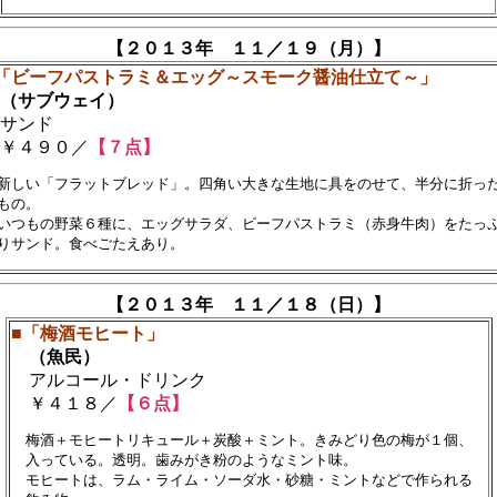
【２０１３年 １１／１９（月）】
「ビーフパストラミ＆エッグ～スモーク醤油仕立て～」
（サブウェイ）
サンド
￥４９０／
【７点】
新しい「フラットブレッド」。四角い大きな生地に具をのせて、半分に折った
もの。

いつもの野菜６種に、エッグサラダ、ビーフパストラミ（赤身牛肉）をたっぷ
【２０１３年 １１／１８（日）】
■「梅酒モヒート」
（魚民）
アルコール・ドリンク
￥４１８／
【６点】
　梅酒＋モヒートリキュール＋炭酸＋ミント。きみどり色の梅が１個、　

　入っている。透明。歯みがき粉のようなミント味。

　モヒートは、ラム・ライム・ソーダ水・砂糖・ミントなどで作られる
