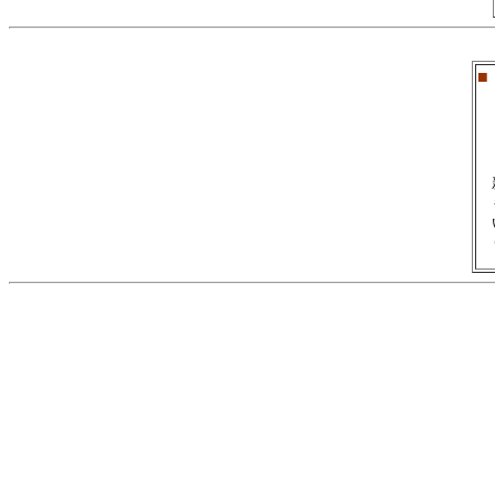
■
　
　
　