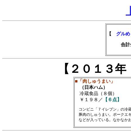
【
グルめ
合計金額
【２０１３年
■「肉しゅうまい」
（日本ハム）
冷蔵食品（８個）
￥１９８／
【６点】
　コンビニ「７イレブン」の冷蔵
　豚肉のしゅうまい。ポークエキ