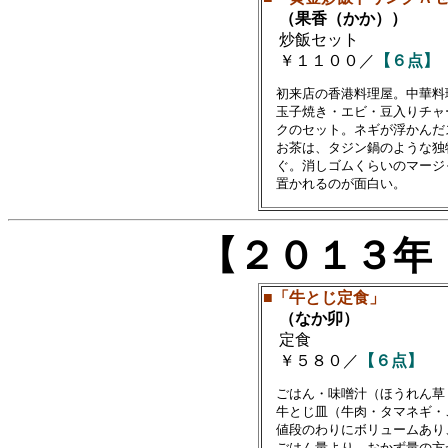
（果香（かか））
炒飯セット
￥１１００／
【６点】
　初来店の香港料理屋。中華料
　玉子焼き・エビ・豆入りチャ
　クのセット。ネギが浮かんだ
　お茶は、タジン鍋のような独
　ぐ。消しゴムくらいのマージ
【２０１３年
■「牛とじ定食」
（なか卯）
定食
￥５８０／
【６点】
　ごはん・味噌汁（ほうれん草
　牛とじ皿（牛肉・タマネギ・
　値段のわりにボリュームあり
　ごはん量より、おかず量の方が