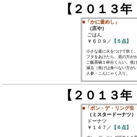
【２０１３年
■「かに釜めし」
（庄や）
ごはん
￥６０９／
【５点】
　小さな釜に火をつけて炊く。
　フタをあけたら、底の方がか
　ご飯茶碗１杯分くらい。焦げ
　減る（焦げは食べない方がい
【２０１３年
■「ポン・デ・リング生
（ミスタードーナツ）
ドーナツ
￥１４７／
【６点】