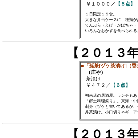
￥１０００／
【６点】
　１日限定１５食。

　大きな弁当ケースに、種類が
　てんぷら（えび・かぼちゃ・
【２０１３
■「孫茶[ヅケ茶漬け]（
（庄や）
茶漬け
￥４７２／
【６点】
　初来店の居酒屋。ランチもあり
　「郷土料理祭り」。東海・中
　刺身（ヅケと書いてあるが、
【２０１３