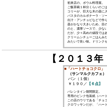
　初来店の、ボウル料理屋。

　ご飯茶碗１杯分くらいのごは
　コリーが、巨大な木の器に入
　パスタのカルボナーラ・ソー
　出汁・アンチョビなどで作ら
　器がかなり大きいため、目の
　のと、濃厚ソースで、少ない
　だが、少々高めの値段ではあ
　クリームシチューごはんみた
【２０１３年
■「ハートチョコクロ」
（サンマルクカフェ）
パン（１個）
￥１９０／
【６点】
　バレンタイン期間限定。

　専用のピンク包装紙（ハート
　この店のウリである「チョコ
　クロワッサンだが、「ハート