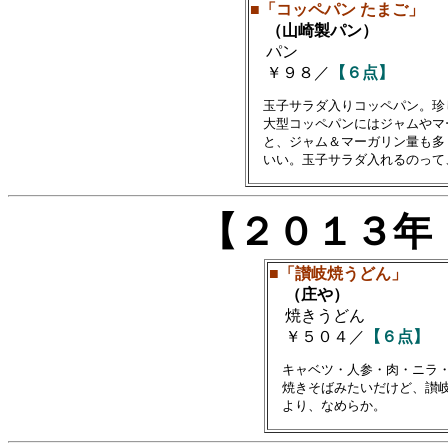
■「コッペパン たまご」
（山崎製パン）
パン
￥９８／
【６点】
　玉子サラダ入りコッペパン。珍
　大型コッペパンにはジャムやマ
　と、ジャム＆マーガリン量も多
【２０１３年
■「讃岐焼うどん」
（庄や）
焼きうどん
￥５０４／
【６点】
　キャベツ・人参・肉・ニラ・
　焼きそばみたいだけど、讃岐