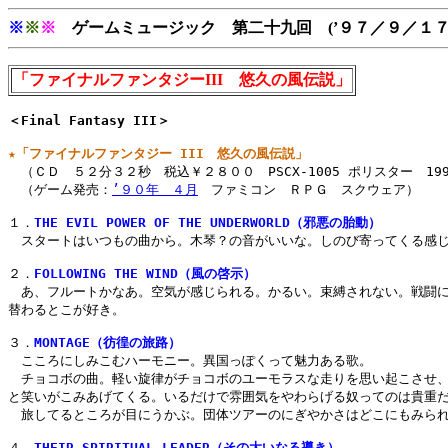
※
※
※
ゲームミュージック 第二十九回 (’９７／９／１
「ファイナルファンタジーIII 悠久の風伝説」
＜Final Fantasy III＞
★「ファイナルファンタジー III　悠久の風伝説」

　（ＣＤ　５２分３２秒　税込￥２８００　PSCX-1005 ポリスター　199
　（ゲーム発売：
’９０年　４月
　ファミコン　ＲＰＧ　スクウェア）

１．
THE EVIL POWER OF THE UNDERWORLD（邪悪の胎動）
　スタートはいつもの曲から。木琴？の音がいいな。しのび寄ってくる感じ
２．
FOLLOWING THE WIND（風の啓示）
　あ、フルートかなあ。空気が感じられる。かるい。束縛されない。戦闘に
替わるとこが好き。

３．
MONTAGE（彷徨の旅路）
　こころにしみこむハーモニー。異国っぽくって魅力ある歌。

　チョコボの曲。軽い旋律がチョコボのユーモラスな走りを思い起こさせ、
と笑いがこみあげてくる。いるだけで雰囲気をやわらげる奴ってのは貴重だ☆
　旅してるところが目にうかぶ。団体ツアーのにぎやかさはどこにもみられ
４．
THEIR SPIRITUAL LEADER（その大いなる導き）