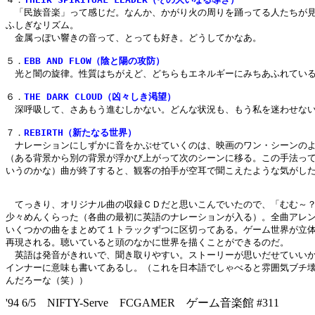
　「民族音楽」って感じだ。なんか、かがり火の周りを踊ってる人たちが見
ふしぎなリズム。

　金属っぽい響きの音って、とっても好き。どうしてかなあ。

５．
EBB AND FLOW（陰と陽の攻防）
　光と闇の旋律。性質はちがえど、どちらもエネルギーにみちあふれている
６．
THE DARK CLOUD（凶々しき渇望）
　深呼吸して、さあもう進むしかない。どんな状況も、もう私を迷わせない
７．
REBIRTH（新たなる世界）
　ナレーションにしずかに音をかぶせていくのは、映画のワン・シーンのよ
（ある背景から別の背景が浮かび上がって次のシーンに移る。この手法って
いうのかな）曲が終了すると、観客の拍手が空耳で聞こえたような気がした
　てっきり、オリジナル曲の収録ＣＤだと思いこんでいたので、「むむ～？
少々めんくらった（各曲の最初に英語のナレーションが入る）。全曲アレン
いくつかの曲をまとめて１トラックずつに区切ってある。ゲーム世界が立体
再現される。聴いていると頭のなかに世界を描くことができるのだ。

　英語は発音がきれいで、聞き取りやすい。ストーリーが思いだせていいか
インナーに意味も書いてあるし。（これを日本語でしゃべると雰囲気ブチ壊
'94 6/5 NIFTY-Serve FCGAMER ゲーム音楽館 #311